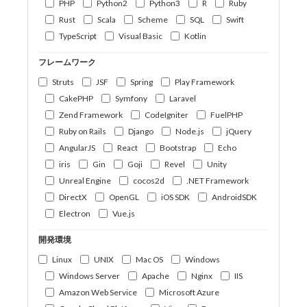
PHP
Python2
Python3
R
Ruby
Rust
Scala
Scheme
SQL
Swift
TypeScript
Visual Basic
Kotlin
フレームワーク
Struts
JSF
Spring
Play Framework
CakePHP
Symfony
Laravel
Zend Framework
CodeIgniter
FuelPHP
Ruby on Rails
Django
Node.js
jQuery
AngularJS
React
Bootstrap
Echo
iris
Gin
Goji
Revel
Unity
Unreal Engine
cocos2d
.NET Framework
DirectX
OpenGL
iOS SDK
AndroidSDK
Electron
Vue.js
開発環境
Linux
UNIX
Mac OS
Windows
Windows Server
Apache
Nginx
IIS
Amazon Web Service
Microsoft Azure