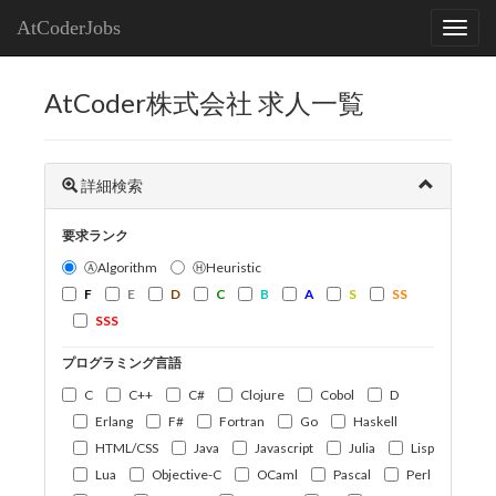
AtCoderJobs
AtCoder株式会社 求人一覧
詳細検索
要求ランク
ⒶAlgorithm
ⒽHeuristic
F
E
D
C
B
A
S
SS
SSS
プログラミング言語
C
C++
C#
Clojure
Cobol
D
Erlang
F#
Fortran
Go
Haskell
HTML/CSS
Java
Javascript
Julia
Lisp
Lua
Objective-C
OCaml
Pascal
Perl