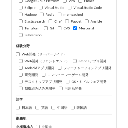
Google Cloud Platform
Vim
Emacs
Eclipse
Visual Studio
Visual Studio Code
Hadoop
Redis
memcached
Elasticsearch
Chef
Puppet
Ansible
Terraform
Git
CVS
Mercurial
Subversion
経験分野
Web開発（サーバーサイド）
Web開発（フロントエンド）
iPhoneアプリ開発
Androidアプリ開発
フィーチャーフォンアプリ開発
研究開発
コンシューマーゲーム開発
デスクトップアプリ開発
OS・ミドルウェア開発
制御組み込み系開発
汎用系開発
語学
日本語
英語
中国語
韓国語
勤務地
北海道地方
北海道