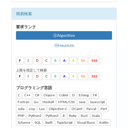
簡易検索
要求ランク
ⒶAlgorithm
ⒽHeuristic
F
E
D
C
B
A
S
SS
SSS
上限を指定して検索
F
E
D
C
B
A
S
SS
SSS
プログラミング言語
C
C++
C#
Clojure
Cobol
D
Erlang
F#
Fortran
Go
Haskell
HTML/CSS
Java
Javascript
Julia
Lisp
Lua
Objective-C
OCaml
Pascal
Perl
PHP
Python2
Python3
R
Ruby
Rust
Scala
Scheme
SQL
Swift
TypeScript
Visual Basic
Kotlin