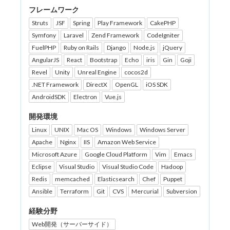
フレームワーク
Struts
JSF
Spring
Play Framework
CakePHP
Symfony
Laravel
Zend Framework
CodeIgniter
FuelPHP
Ruby on Rails
Django
Node.js
jQuery
AngularJS
React
Bootstrap
Echo
iris
Gin
Goji
Revel
Unity
Unreal Engine
cocos2d
.NET Framework
DirectX
OpenGL
iOS SDK
AndroidSDK
Electron
Vue.js
開発環境
Linux
UNIX
Mac OS
Windows
Windows Server
Apache
Nginx
IIS
Amazon Web Service
Microsoft Azure
Google Cloud Platform
Vim
Emacs
Eclipse
Visual Studio
Visual Studio Code
Hadoop
Redis
memcached
Elasticsearch
Chef
Puppet
Ansible
Terraform
Git
CVS
Mercurial
Subversion
経験分野
Web開発（サーバーサイド）