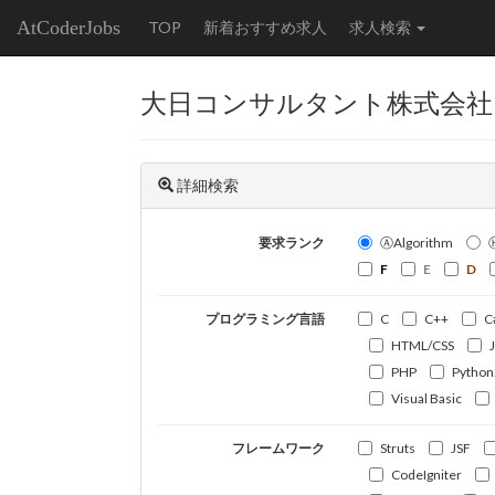
AtCoderJobs
TOP
新着おすすめ求人
求人検索
大日コンサルタント株式会社
詳細検索
要求ランク
ⒶAlgorithm
F
E
D
プログラミング言語
C
C++
C
HTML/CSS
PHP
Python
Visual Basic
フレームワーク
Struts
JSF
CodeIgniter