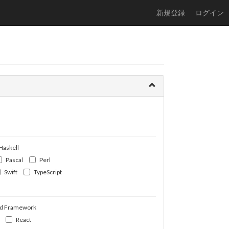
新規登録
ログイン
Haskell
Pascal
Perl
Swift
TypeScript
d Framework
React