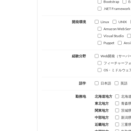
Bootstrap
E
.NET Framework
開発環境
Linux
UNIX
Amazon Web Ser
Visual Studio
Puppet
Ansi
経験分野
Web開発（サーバ
フィーチャーフ
OS・ミドルウェ
語学
日本語
英語
勤務地
北海道地方
北海
東北地方
青森
関東地方
茨城
中部地方
新潟
近畿地方
三重