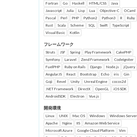
Fortran
Go
Haskell
HTML/CSS
Java
Javascript
Julia
Lisp
Lua
Objective-C
OCaml
Pascal
Perl
PHP
Python2
Python3
R
Ruby
Rust
Scala
Scheme
SQL
Swift
TypeScript
Visual Basic
Kotlin
フレームワーク
Struts
JSF
Spring
Play Framework
CakePHP
Symfony
Laravel
Zend Framework
CodeIgniter
FuelPHP
Ruby on Rails
Django
Node.js
jQuery
AngularJS
React
Bootstrap
Echo
iris
Gin
Goji
Revel
Unity
Unreal Engine
cocos2d
.NET Framework
DirectX
OpenGL
iOS SDK
AndroidSDK
Electron
Vue.js
開発環境
Linux
UNIX
Mac OS
Windows
Windows Server
Apache
Nginx
IIS
Amazon Web Service
Microsoft Azure
Google Cloud Platform
Vim