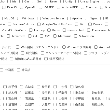
cho
iris
Gin
Goji
Revel
Unity
Unreal Engine
c
DirectX
OpenGL
iOS SDK
AndroidSDK
Electron
Vue
Mac OS
Windows
Windows Server
Apache
Nginx
IIS
vice
Microsoft Azure
Google Cloud Platform
Vim
Emacs
Visual Studio Code
Hadoop
Redis
memcached
Elasticsearch
ble
Terraform
Git
CVS
Mercurial
Subversion
ーサイド）
Web開発（フロントエンド）
iPhoneアプリ開発
Andro
ォンアプリ開発
研究開発
コンシューマーゲーム開発
デスクトップア
ア開発
制御組み込み系開発
汎用系開発
中国語
韓国語
道
県
岩手県
宮城県
秋田県
山形県
福島県
県
栃木県
群馬県
埼玉県
千葉県
東京都
神奈川県
県
富山県
石川県
福井県
山梨県
長野県
岐阜県
県
滋賀県
京都府
大阪府
兵庫県
奈良県
和歌山県