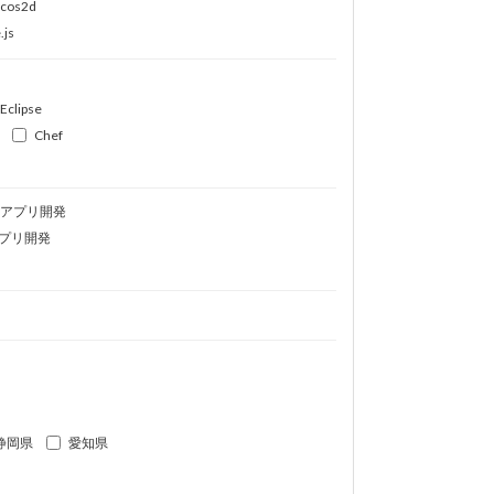
ocos2d
.js
Eclipse
Chef
idアプリ開発
プリ開発
静岡県
愛知県