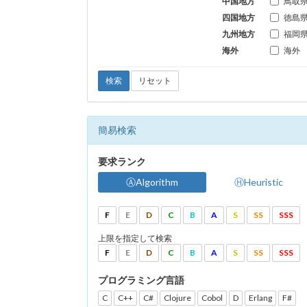
中国地方
鳥取
四国地方
徳島
九州地方
福岡
海外
海外
検索
リセット
簡易検索
要求ランク
ⒶAlgorithm
ⒽHeuristic
F
E
D
C
B
A
S
SS
SSS
上限を指定して検索
F
E
D
C
B
A
S
SS
SSS
プログラミング言語
C
C++
C#
Clojure
Cobol
D
Erlang
F#