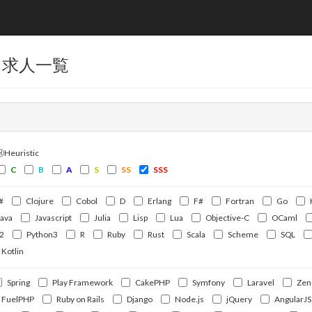
 求人一覧
ⒽHeuristic
C
B
A
S
SS
SSS
#
Clojure
Cobol
D
Erlang
F#
Fortran
Go
Java
Javascript
Julia
Lisp
Lua
Objective-C
OCaml
2
Python3
R
Ruby
Rust
Scala
Scheme
SQL
Kotlin
Spring
Play Framework
CakePHP
Symfony
Laravel
Zen
FuelPHP
Ruby on Rails
Django
Node.js
jQuery
AngularJS