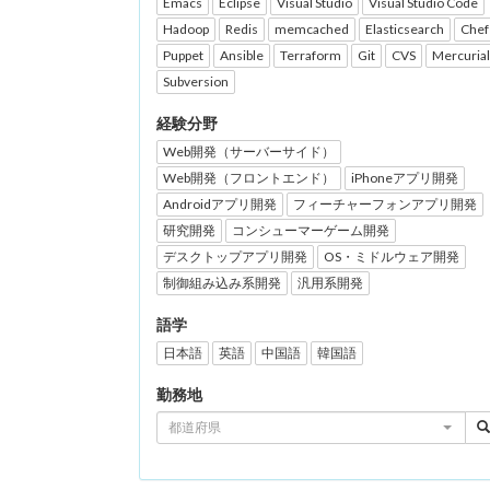
Emacs
Eclipse
Visual Studio
Visual Studio Code
Hadoop
Redis
memcached
Elasticsearch
Chef
Puppet
Ansible
Terraform
Git
CVS
Mercurial
Subversion
経験分野
Web開発（サーバーサイド）
Web開発（フロントエンド）
iPhoneアプリ開発
Androidアプリ開発
フィーチャーフォンアプリ開発
研究開発
コンシューマーゲーム開発
デスクトップアプリ開発
OS・ミドルウェア開発
制御組み込み系開発
汎用系開発
語学
日本語
英語
中国語
韓国語
勤務地
都道府県