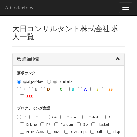
AtCoderJobs
大日コンサルタント株式会社 求
人一覧
詳細検索
要求ランク
ⒶAlgorithm
ⒽHeuristic
F
E
D
C
B
A
S
SS
SSS
プログラミング言語
C
C++
C#
Clojure
Cobol
D
Erlang
F#
Fortran
Go
Haskell
HTML/CSS
Java
Javascript
Julia
Lisp