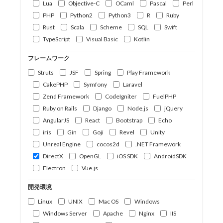
Lua
Objective-C
OCaml
Pascal
Perl
PHP
Python2
Python3
R
Ruby
Rust
Scala
Scheme
SQL
Swift
TypeScript
Visual Basic
Kotlin
フレームワーク
Struts
JSF
Spring
Play Framework
CakePHP
Symfony
Laravel
Zend Framework
CodeIgniter
FuelPHP
Ruby on Rails
Django
Node.js
jQuery
AngularJS
React
Bootstrap
Echo
iris
Gin
Goji
Revel
Unity
Unreal Engine
cocos2d
.NET Framework
DirectX
OpenGL
iOS SDK
AndroidSDK
Electron
Vue.js
開発環境
Linux
UNIX
Mac OS
Windows
Windows Server
Apache
Nginx
IIS