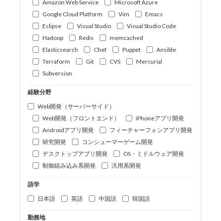
Amazon Web Service
Microsoft Azure
Google Cloud Platform
Vim
Emacs
Eclipse
Visual Studio
Visual Studio Code
Hadoop
Redis
memcached
Elasticsearch
Chef
Puppet
Ansible
Terraform
Git
CVS
Mercurial
Subversion
経験分野
Web開発（サーバーサイド）
Web開発（フロントエンド）
iPhoneアプリ開発
Androidアプリ開発
フィーチャーフォンアプリ開発
研究開発
コンシューマーゲーム開発
デスクトップアプリ開発
OS・ミドルウェア開発
制御組み込み系開発
汎用系開発
語学
日本語
英語
中国語
韓国語
勤務地