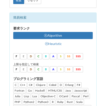
検索
リセット
簡易検索
要求ランク
ⒶAlgorithm
ⒽHeuristic
F
E
D
C
B
A
S
SS
SSS
上限を指定して検索
F
E
D
C
B
A
S
SS
SSS
プログラミング言語
C
C++
C#
Clojure
Cobol
D
Erlang
F#
Fortran
Go
Haskell
HTML/CSS
Java
Javascript
Julia
Lisp
Lua
Objective-C
OCaml
Pascal
Perl
PHP
Python2
Python3
R
Ruby
Rust
Scala