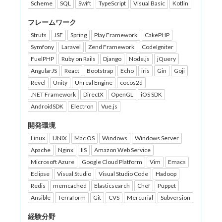
Scheme
SQL
Swift
TypeScript
Visual Basic
Kotlin
フレームワーク
Struts
JSF
Spring
Play Framework
CakePHP
Symfony
Laravel
Zend Framework
CodeIgniter
FuelPHP
Ruby on Rails
Django
Node.js
jQuery
AngularJS
React
Bootstrap
Echo
iris
Gin
Goji
Revel
Unity
Unreal Engine
cocos2d
.NET Framework
DirectX
OpenGL
iOS SDK
AndroidSDK
Electron
Vue.js
開発環境
Linux
UNIX
Mac OS
Windows
Windows Server
Apache
Nginx
IIS
Amazon Web Service
Microsoft Azure
Google Cloud Platform
Vim
Emacs
Eclipse
Visual Studio
Visual Studio Code
Hadoop
Redis
memcached
Elasticsearch
Chef
Puppet
Ansible
Terraform
Git
CVS
Mercurial
Subversion
経験分野