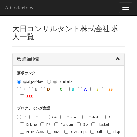
AtCoderJobs
大日コンサルタント株式会社 求
人一覧
詳細検索
要求ランク
ⒶAlgorithm
ⒽHeuristic
F
E
D
C
B
A
S
SS
SSS
プログラミング言語
C
C++
C#
Clojure
Cobol
D
Erlang
F#
Fortran
Go
Haskell
HTML/CSS
Java
Javascript
Julia
Lisp