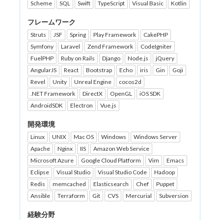
Scheme
SQL
Swift
TypeScript
Visual Basic
Kotlin
フレームワーク
Struts
JSF
Spring
Play Framework
CakePHP
Symfony
Laravel
Zend Framework
CodeIgniter
FuelPHP
Ruby on Rails
Django
Node.js
jQuery
AngularJS
React
Bootstrap
Echo
iris
Gin
Goji
Revel
Unity
Unreal Engine
cocos2d
.NET Framework
DirectX
OpenGL
iOS SDK
AndroidSDK
Electron
Vue.js
開発環境
Linux
UNIX
Mac OS
Windows
Windows Server
Apache
Nginx
IIS
Amazon Web Service
Microsoft Azure
Google Cloud Platform
Vim
Emacs
Eclipse
Visual Studio
Visual Studio Code
Hadoop
Redis
memcached
Elasticsearch
Chef
Puppet
Ansible
Terraform
Git
CVS
Mercurial
Subversion
経験分野