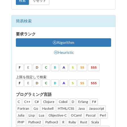
検索
リセット
簡易検索
要求ランク
ⒶAlgorithm
ⒽHeuristic
F
E
D
C
B
A
S
SS
SSS
上限を指定して検索
F
E
D
C
B
A
S
SS
SSS
プログラミング言語
C
C++
C#
Clojure
Cobol
D
Erlang
F#
Fortran
Go
Haskell
HTML/CSS
Java
Javascript
Julia
Lisp
Lua
Objective-C
OCaml
Pascal
Perl
PHP
Python2
Python3
R
Ruby
Rust
Scala