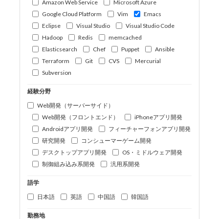
Amazon Web Service
Microsoft Azure
Google Cloud Platform
Vim
Emacs
Eclipse
Visual Studio
Visual Studio Code
Hadoop
Redis
memcached
Elasticsearch
Chef
Puppet
Ansible
Terraform
Git
CVS
Mercurial
Subversion
経験分野
Web開発（サーバーサイド）
Web開発（フロントエンド）
iPhoneアプリ開発
Androidアプリ開発
フィーチャーフォンアプリ開発
研究開発
コンシューマーゲーム開発
デスクトップアプリ開発
OS・ミドルウェア開発
制御組み込み系開発
汎用系開発
語学
日本語
英語
中国語
韓国語
勤務地