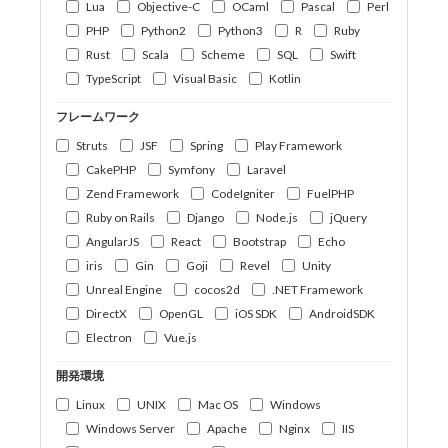
Lua
Objective-C
OCaml
Pascal
Perl
PHP
Python2
Python3
R
Ruby
Rust
Scala
Scheme
SQL
Swift
TypeScript
Visual Basic
Kotlin
フレームワーク
Struts
JSF
Spring
Play Framework
CakePHP
Symfony
Laravel
Zend Framework
CodeIgniter
FuelPHP
Ruby on Rails
Django
Node.js
jQuery
AngularJS
React
Bootstrap
Echo
iris
Gin
Goji
Revel
Unity
Unreal Engine
cocos2d
.NET Framework
DirectX
OpenGL
iOS SDK
AndroidSDK
Electron
Vue.js
開発環境
Linux
UNIX
Mac OS
Windows
Windows Server
Apache
Nginx
IIS