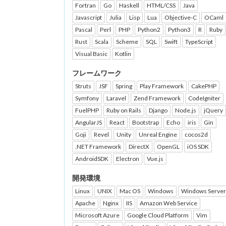
Fortran
Go
Haskell
HTML/CSS
Java
Javascript
Julia
Lisp
Lua
Objective-C
OCaml
Pascal
Perl
PHP
Python2
Python3
R
Ruby
Rust
Scala
Scheme
SQL
Swift
TypeScript
Visual Basic
Kotlin
フレームワーク
Struts
JSF
Spring
Play Framework
CakePHP
Symfony
Laravel
Zend Framework
CodeIgniter
FuelPHP
Ruby on Rails
Django
Node.js
jQuery
AngularJS
React
Bootstrap
Echo
iris
Gin
Goji
Revel
Unity
Unreal Engine
cocos2d
.NET Framework
DirectX
OpenGL
iOS SDK
AndroidSDK
Electron
Vue.js
開発環境
Linux
UNIX
Mac OS
Windows
Windows Server
Apache
Nginx
IIS
Amazon Web Service
Microsoft Azure
Google Cloud Platform
Vim