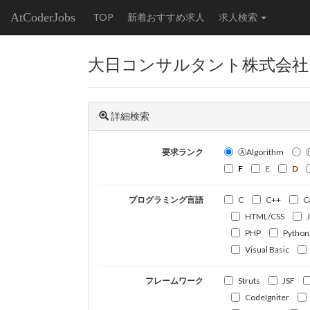
AtCoderJobs
TOP
新着おすすめ求人
求人検索
大日コンサルタント株式会社
詳細検索
要求ランク
ⒶAlgorithm
F
E
D
プログラミング言語
C
C++
C
HTML/CSS
PHP
Python
Visual Basic
フレームワーク
Struts
JSF
CodeIgniter