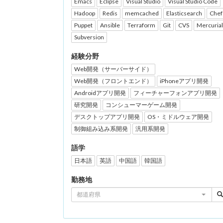
Emacs
Eclipse
Visual Studio
Visual Studio Code
Hadoop
Redis
memcached
Elasticsearch
Chef
Puppet
Ansible
Terraform
Git
CVS
Mercurial
Subversion
経験分野
Web開発（サーバーサイド）
Web開発（フロントエンド）
iPhoneアプリ開発
Androidアプリ開発
フィーチャーフォンアプリ開発
研究開発
コンシューマーゲーム開発
デスクトップアプリ開発
OS・ミドルウェア開発
制御組み込み系開発
汎用系開発
語学
日本語
英語
中国語
韓国語
勤務地
都道府県