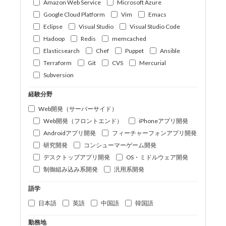
Amazon Web Service
Microsoft Azure
Google Cloud Platform
Vim
Emacs
Eclipse
Visual Studio
Visual Studio Code
Hadoop
Redis
memcached
Elasticsearch
Chef
Puppet
Ansible
Terraform
Git
CVS
Mercurial
Subversion
経験分野
Web開発（サーバーサイド）
Web開発（フロントエンド）
iPhoneアプリ開発
Androidアプリ開発
フィーチャーフォンアプリ開発
研究開発
コンシューマーゲーム開発
デスクトップアプリ開発
OS・ミドルウェア開発
制御組み込み系開発
汎用系開発
語学
日本語
英語
中国語
韓国語
勤務地