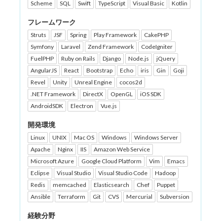
Scheme
SQL
Swift
TypeScript
Visual Basic
Kotlin
フレームワーク
Struts
JSF
Spring
Play Framework
CakePHP
Symfony
Laravel
Zend Framework
CodeIgniter
FuelPHP
Ruby on Rails
Django
Node.js
jQuery
AngularJS
React
Bootstrap
Echo
iris
Gin
Goji
Revel
Unity
Unreal Engine
cocos2d
.NET Framework
DirectX
OpenGL
iOS SDK
AndroidSDK
Electron
Vue.js
開発環境
Linux
UNIX
Mac OS
Windows
Windows Server
Apache
Nginx
IIS
Amazon Web Service
Microsoft Azure
Google Cloud Platform
Vim
Emacs
Eclipse
Visual Studio
Visual Studio Code
Hadoop
Redis
memcached
Elasticsearch
Chef
Puppet
Ansible
Terraform
Git
CVS
Mercurial
Subversion
経験分野