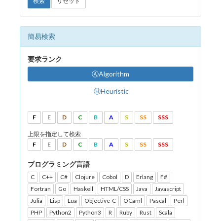
検索
リセット
簡易検索
要求ランク
ⒶAlgorithm
ⒽHeuristic
F
E
D
C
B
A
S
SS
SSS
上限を指定して検索
F
E
D
C
B
A
S
SS
SSS
プログラミング言語
C
C++
C#
Clojure
Cobol
D
Erlang
F#
Fortran
Go
Haskell
HTML/CSS
Java
Javascript
Julia
Lisp
Lua
Objective-C
OCaml
Pascal
Perl
PHP
Python2
Python3
R
Ruby
Rust
Scala