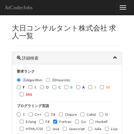
AtCoderJobs
大日コンサルタント株式会社 求
人一覧
詳細検索
要求ランク
ⒶAlgorithm
ⒽHeuristic
F
E
D
C
B
A
S
SS
SSS
プログラミング言語
C
C++
C#
Clojure
Cobol
D
Erlang
F#
Fortran
Go
Haskell
HTML/CSS
Java
Javascript
Julia
Lisp