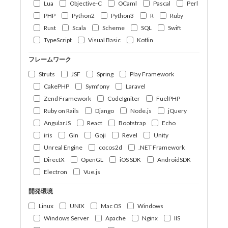
Lua
Objective-C
OCaml
Pascal
Perl
PHP
Python2
Python3
R
Ruby
Rust
Scala
Scheme
SQL
Swift
TypeScript
Visual Basic
Kotlin
フレームワーク
Struts
JSF
Spring
Play Framework
CakePHP
Symfony
Laravel
Zend Framework
CodeIgniter
FuelPHP
Ruby on Rails
Django
Node.js
jQuery
AngularJS
React
Bootstrap
Echo
iris
Gin
Goji
Revel
Unity
Unreal Engine
cocos2d
.NET Framework
DirectX
OpenGL
iOS SDK
AndroidSDK
Electron
Vue.js
開発環境
Linux
UNIX
Mac OS
Windows
Windows Server
Apache
Nginx
IIS