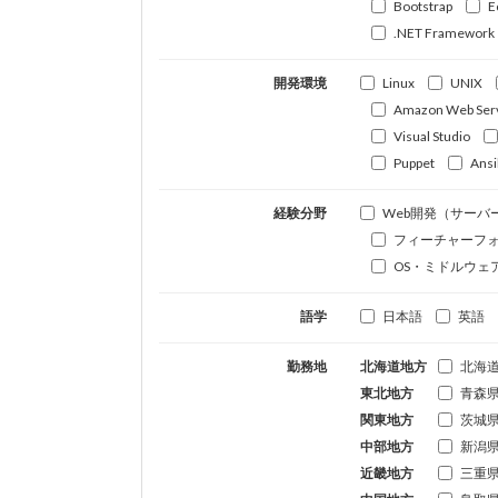
Bootstrap
E
.NET Framework
開発環境
Linux
UNIX
Amazon Web Ser
Visual Studio
Puppet
Ansi
経験分野
Web開発（サーバ
フィーチャーフ
OS・ミドルウェ
語学
日本語
英語
勤務地
北海道地方
北海
東北地方
青森
関東地方
茨城
中部地方
新潟
近畿地方
三重