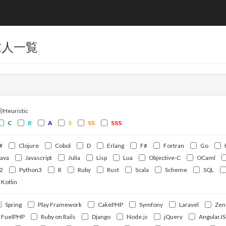
求人一覧
ⒽHeuristic
C
B
A
S
SS
SSS
#
Clojure
Cobol
D
Erlang
F#
Fortran
Go
Java
Javascript
Julia
Lisp
Lua
Objective-C
OCaml
2
Python3
R
Ruby
Rust
Scala
Scheme
SQL
Kotlin
Spring
Play Framework
CakePHP
Symfony
Laravel
Zen
FuelPHP
Ruby on Rails
Django
Node.js
jQuery
AngularJS