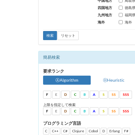
中国地方
鳥取
四国地方
徳島
九州地方
福岡
海外
海外
検索
リセット
簡易検索
要求ランク
ⒶAlgorithm
ⒽHeuristic
F
E
D
C
B
A
S
SS
SSS
上限を指定して検索
F
E
D
C
B
A
S
SS
SSS
プログラミング言語
C
C++
C#
Clojure
Cobol
D
Erlang
F#