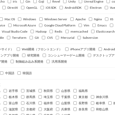
cho
iris
Gin
Goji
Revel
Unity
Unreal Engine
c
DirectX
OpenGL
iOS SDK
AndroidSDK
Electron
Vue
Mac OS
Windows
Windows Server
Apache
Nginx
IIS
vice
Microsoft Azure
Google Cloud Platform
Vim
Emacs
Visual Studio Code
Hadoop
Redis
memcached
Elasticsearch
ble
Terraform
Git
CVS
Mercurial
Subversion
ーサイド）
Web開発（フロントエンド）
iPhoneアプリ開発
Andro
ォンアプリ開発
研究開発
コンシューマーゲーム開発
デスクトップア
ア開発
制御組み込み系開発
汎用系開発
中国語
韓国語
道
県
岩手県
宮城県
秋田県
山形県
福島県
県
栃木県
群馬県
埼玉県
千葉県
東京都
神奈川県
県
富山県
石川県
福井県
山梨県
長野県
岐阜県
県
滋賀県
京都府
大阪府
兵庫県
奈良県
和歌山県