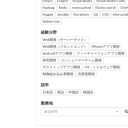
Emacs
Eclipse
Visual Studio
Visual Studio Code
Hadoop
Redis
memcached
Elasticsearch
Chef
Puppet
Ansible
Terraform
Git
CVS
Mercurial
Subversion
経験分野
Web開発（サーバーサイド）
Web開発（フロントエンド）
iPhoneアプリ開発
Androidアプリ開発
フィーチャーフォンアプリ開発
研究開発
コンシューマーゲーム開発
デスクトップアプリ開発
OS・ミドルウェア開発
制御組み込み系開発
汎用系開発
語学
日本語
英語
中国語
韓国語
勤務地
都道府県