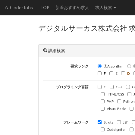
AtCoderJobs
TOP
新着おすすめ求人
求人検索
デジタルサーカス株式会社 
詳細検索
要求ランク
ⒶAlgorithm
F
E
D
プログラミング言語
C
C++
C
HTML/CSS
PHP
Python
Visual Basic
フレームワーク
Struts
JSF
CodeIgniter