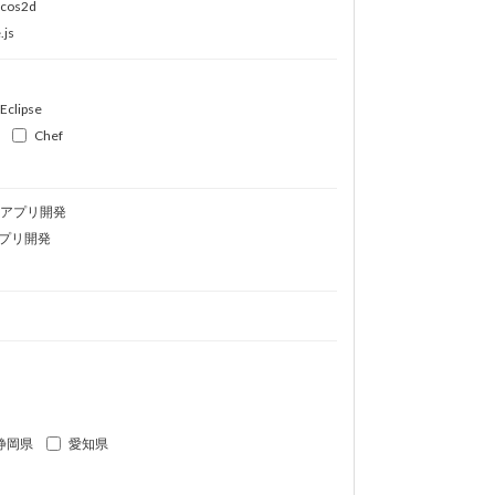
ocos2d
.js
Eclipse
Chef
idアプリ開発
プリ開発
静岡県
愛知県