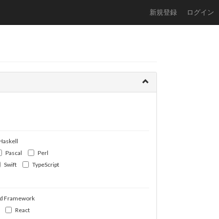
新規登録
ログイン
Haskell
Pascal
Perl
Swift
TypeScript
d Framework
React