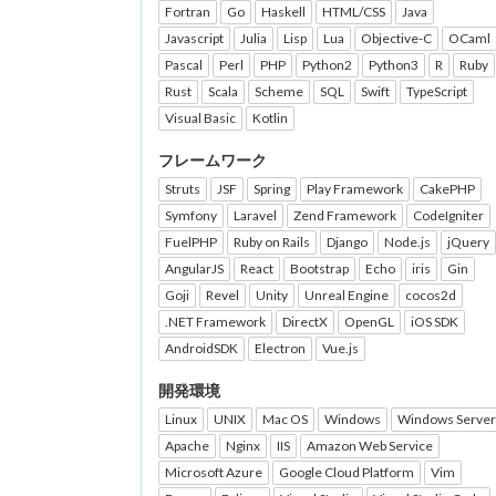
Fortran
Go
Haskell
HTML/CSS
Java
Javascript
Julia
Lisp
Lua
Objective-C
OCaml
Pascal
Perl
PHP
Python2
Python3
R
Ruby
Rust
Scala
Scheme
SQL
Swift
TypeScript
Visual Basic
Kotlin
フレームワーク
Struts
JSF
Spring
Play Framework
CakePHP
Symfony
Laravel
Zend Framework
CodeIgniter
FuelPHP
Ruby on Rails
Django
Node.js
jQuery
AngularJS
React
Bootstrap
Echo
iris
Gin
Goji
Revel
Unity
Unreal Engine
cocos2d
.NET Framework
DirectX
OpenGL
iOS SDK
AndroidSDK
Electron
Vue.js
開発環境
Linux
UNIX
Mac OS
Windows
Windows Server
Apache
Nginx
IIS
Amazon Web Service
Microsoft Azure
Google Cloud Platform
Vim