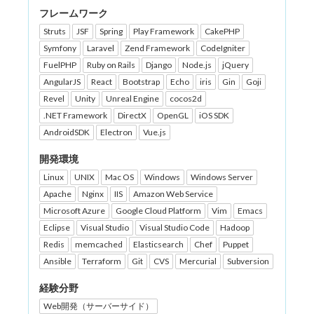
フレームワーク
Struts
JSF
Spring
Play Framework
CakePHP
Symfony
Laravel
Zend Framework
CodeIgniter
FuelPHP
Ruby on Rails
Django
Node.js
jQuery
AngularJS
React
Bootstrap
Echo
iris
Gin
Goji
Revel
Unity
Unreal Engine
cocos2d
.NET Framework
DirectX
OpenGL
iOS SDK
AndroidSDK
Electron
Vue.js
開発環境
Linux
UNIX
Mac OS
Windows
Windows Server
Apache
Nginx
IIS
Amazon Web Service
Microsoft Azure
Google Cloud Platform
Vim
Emacs
Eclipse
Visual Studio
Visual Studio Code
Hadoop
Redis
memcached
Elasticsearch
Chef
Puppet
Ansible
Terraform
Git
CVS
Mercurial
Subversion
経験分野
Web開発（サーバーサイド）