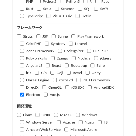
PHP
Python2
Python3
R
Ruby
Rust
Scala
Scheme
SQL
Swift
TypeScript
Visual Basic
Kotlin
フレームワーク
Struts
JSF
Spring
Play Framework
CakePHP
Symfony
Laravel
Zend Framework
CodeIgniter
FuelPHP
Ruby on Rails
Django
Node.js
jQuery
AngularJS
React
Bootstrap
Echo
iris
Gin
Goji
Revel
Unity
Unreal Engine
cocos2d
.NET Framework
DirectX
OpenGL
iOS SDK
AndroidSDK
Electron
Vue.js
開発環境
Linux
UNIX
Mac OS
Windows
Windows Server
Apache
Nginx
IIS
Amazon Web Service
Microsoft Azure