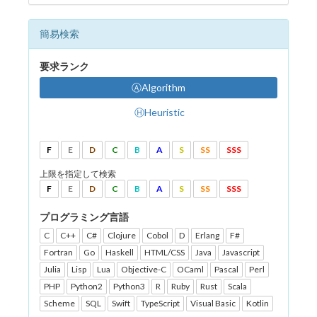
簡易検索
要求ランク
ⒶAlgorithm
ⒽHeuristic
F
E
D
C
B
A
S
SS
SSS
上限を指定して検索
F
E
D
C
B
A
S
SS
SSS
プログラミング言語
C
C++
C#
Clojure
Cobol
D
Erlang
F#
Fortran
Go
Haskell
HTML/CSS
Java
Javascript
Julia
Lisp
Lua
Objective-C
OCaml
Pascal
Perl
PHP
Python2
Python3
R
Ruby
Rust
Scala
Scheme
SQL
Swift
TypeScript
Visual Basic
Kotlin