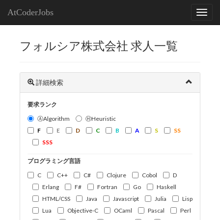
AtCoderJobs
フォルシア株式会社 求人一覧
詳細検索
要求ランク
ⒶAlgorithm
ⒽHeuristic
F
E
D
C
B
A
S
SS
SSS
プログラミング言語
C
C++
C#
Clojure
Cobol
D
Erlang
F#
Fortran
Go
Haskell
HTML/CSS
Java
Javascript
Julia
Lisp
Lua
Objective-C
OCaml
Pascal
Perl