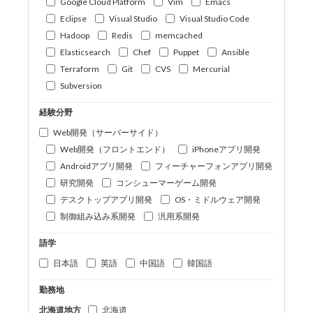
Google Cloud Platform
Vim
Emacs
Eclipse
Visual Studio
Visual Studio Code
Hadoop
Redis
memcached
Elasticsearch
Chef
Puppet
Ansible
Terraform
Git
CVS
Mercurial
Subversion
経験分野
Web開発（サーバーサイド）
Web開発（フロントエンド）
iPhoneアプリ開発
Androidアプリ開発
フィーチャーフォンアプリ開発
研究開発
コンシューマーゲーム開発
デスクトップアプリ開発
OS・ミドルウェア開発
制御組み込み系開発
汎用系開発
語学
日本語
英語
中国語
韓国語
勤務地
北海道地方
北海道