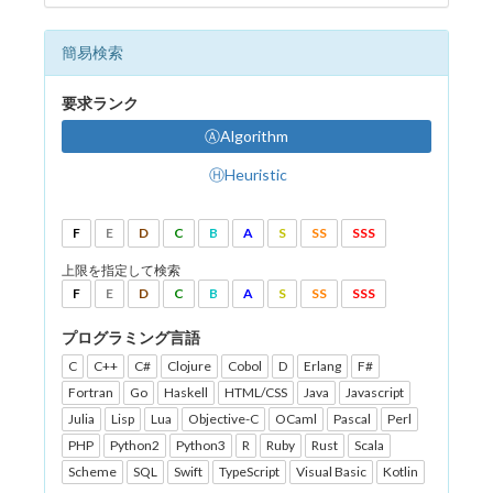
簡易検索
要求ランク
ⒶAlgorithm
ⒽHeuristic
F
E
D
C
B
A
S
SS
SSS
上限を指定して検索
F
E
D
C
B
A
S
SS
SSS
プログラミング言語
C
C++
C#
Clojure
Cobol
D
Erlang
F#
Fortran
Go
Haskell
HTML/CSS
Java
Javascript
Julia
Lisp
Lua
Objective-C
OCaml
Pascal
Perl
PHP
Python2
Python3
R
Ruby
Rust
Scala
Scheme
SQL
Swift
TypeScript
Visual Basic
Kotlin