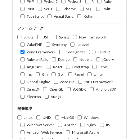
PHP
Python2
Python3
R
Ruby
Rust
Scala
Scheme
SQL
Swift
TypeScript
Visual Basic
Kotlin
フレームワーク
Struts
JSF
Spring
Play Framework
CakePHP
Symfony
Laravel
Zend Framework
CodeIgniter
FuelPHP
Ruby on Rails
Django
Node.js
jQuery
AngularJS
React
Bootstrap
Echo
iris
Gin
Goji
Revel
Unity
Unreal Engine
cocos2d
.NET Framework
DirectX
OpenGL
iOS SDK
AndroidSDK
Electron
Vue.js
開発環境
Linux
UNIX
Mac OS
Windows
Windows Server
Apache
Nginx
IIS
Amazon Web Service
Microsoft Azure