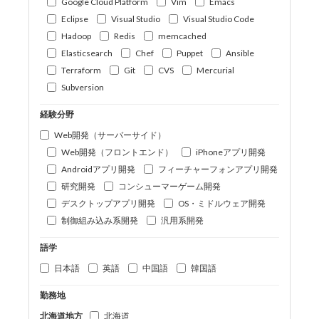
Google Cloud Platform
Vim
Emacs
Eclipse
Visual Studio
Visual Studio Code
Hadoop
Redis
memcached
Elasticsearch
Chef
Puppet
Ansible
Terraform
Git
CVS
Mercurial
Subversion
経験分野
Web開発（サーバーサイド）
Web開発（フロントエンド）
iPhoneアプリ開発
Androidアプリ開発
フィーチャーフォンアプリ開発
研究開発
コンシューマーゲーム開発
デスクトップアプリ開発
OS・ミドルウェア開発
制御組み込み系開発
汎用系開発
語学
日本語
英語
中国語
韓国語
勤務地
北海道地方
北海道