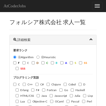
AtCoderJobs
フォルシア株式会社 求人一覧
詳細検索
要求ランク
ⒶAlgorithm
ⒽHeuristic
F
E
D
C
B
A
S
SS
SSS
プログラミング言語
C
C++
C#
Clojure
Cobol
D
Erlang
F#
Fortran
Go
Haskell
HTML/CSS
Java
Javascript
Julia
Lisp
Lua
Objective-C
OCaml
Pascal
Perl