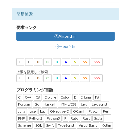
簡易検索
要求ランク
ⒶAlgorithm
ⒽHeuristic
F
E
D
C
B
A
S
SS
SSS
上限を指定して検索
F
E
D
C
B
A
S
SS
SSS
プログラミング言語
C
C++
C#
Clojure
Cobol
D
Erlang
F#
Fortran
Go
Haskell
HTML/CSS
Java
Javascript
Julia
Lisp
Lua
Objective-C
OCaml
Pascal
Perl
PHP
Python2
Python3
R
Ruby
Rust
Scala
Scheme
SQL
Swift
TypeScript
Visual Basic
Kotlin