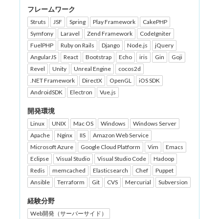
フレームワーク
Struts
JSF
Spring
Play Framework
CakePHP
Symfony
Laravel
Zend Framework
CodeIgniter
FuelPHP
Ruby on Rails
Django
Node.js
jQuery
AngularJS
React
Bootstrap
Echo
iris
Gin
Goji
Revel
Unity
Unreal Engine
cocos2d
.NET Framework
DirectX
OpenGL
iOS SDK
AndroidSDK
Electron
Vue.js
開発環境
Linux
UNIX
Mac OS
Windows
Windows Server
Apache
Nginx
IIS
Amazon Web Service
Microsoft Azure
Google Cloud Platform
Vim
Emacs
Eclipse
Visual Studio
Visual Studio Code
Hadoop
Redis
memcached
Elasticsearch
Chef
Puppet
Ansible
Terraform
Git
CVS
Mercurial
Subversion
経験分野
Web開発（サーバーサイド）