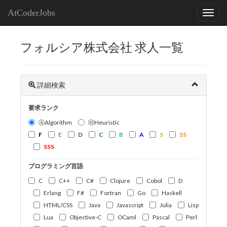
AtCoderJobs
フォルシア株式会社 求人一覧
詳細検索
要求ランク
ⒶAlgorithm
ⒽHeuristic
F
E
D
C
B
A
S
SS
SSS
プログラミング言語
C
C++
C#
Clojure
Cobol
D
Erlang
F#
Fortran
Go
Haskell
HTML/CSS
Java
Javascript
Julia
Lisp
Lua
Objective-C
OCaml
Pascal
Perl