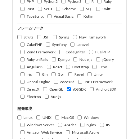
PHP
Python2
Python3
R
Ruby
Rust
Scala
Scheme
SQL
Swift
TypeScript
Visual Basic
Kotlin
フレームワーク
Struts
JSF
Spring
Play Framework
CakePHP
Symfony
Laravel
Zend Framework
CodeIgniter
FuelPHP
Ruby on Rails
Django
Node.js
jQuery
AngularJS
React
Bootstrap
Echo
iris
Gin
Goji
Revel
Unity
Unreal Engine
cocos2d
.NET Framework
DirectX
OpenGL
iOS SDK
AndroidSDK
Electron
Vue.js
開発環境
Linux
UNIX
Mac OS
Windows
Windows Server
Apache
Nginx
IIS
Amazon Web Service
Microsoft Azure