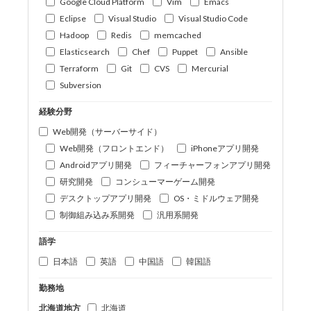
Google Cloud Platform
Vim
Emacs
Eclipse
Visual Studio
Visual Studio Code
Hadoop
Redis
memcached
Elasticsearch
Chef
Puppet
Ansible
Terraform
Git
CVS
Mercurial
Subversion
経験分野
Web開発（サーバーサイド）
Web開発（フロントエンド）
iPhoneアプリ開発
Androidアプリ開発
フィーチャーフォンアプリ開発
研究開発
コンシューマーゲーム開発
デスクトップアプリ開発
OS・ミドルウェア開発
制御組み込み系開発
汎用系開発
語学
日本語
英語
中国語
韓国語
勤務地
北海道地方
北海道