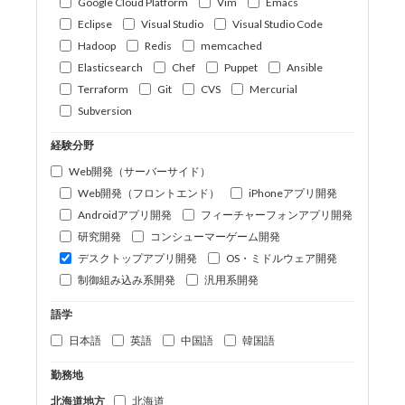
Google Cloud Platform
Vim
Emacs
Eclipse
Visual Studio
Visual Studio Code
Hadoop
Redis
memcached
Elasticsearch
Chef
Puppet
Ansible
Terraform
Git
CVS
Mercurial
Subversion
経験分野
Web開発（サーバーサイド）
Web開発（フロントエンド）
iPhoneアプリ開発
Androidアプリ開発
フィーチャーフォンアプリ開発
研究開発
コンシューマーゲーム開発
デスクトップアプリ開発
OS・ミドルウェア開発
制御組み込み系開発
汎用系開発
語学
日本語
英語
中国語
韓国語
勤務地
北海道地方
北海道