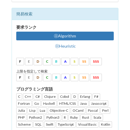
簡易検索
要求ランク
ⒶAlgorithm
ⒽHeuristic
F
E
D
C
B
A
S
SS
SSS
上限を指定して検索
F
E
D
C
B
A
S
SS
SSS
プログラミング言語
C
C++
C#
Clojure
Cobol
D
Erlang
F#
Fortran
Go
Haskell
HTML/CSS
Java
Javascript
Julia
Lisp
Lua
Objective-C
OCaml
Pascal
Perl
PHP
Python2
Python3
R
Ruby
Rust
Scala
Scheme
SQL
Swift
TypeScript
Visual Basic
Kotlin