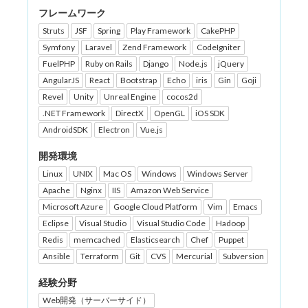
フレームワーク
Struts
JSF
Spring
Play Framework
CakePHP
Symfony
Laravel
Zend Framework
CodeIgniter
FuelPHP
Ruby on Rails
Django
Node.js
jQuery
AngularJS
React
Bootstrap
Echo
iris
Gin
Goji
Revel
Unity
Unreal Engine
cocos2d
.NET Framework
DirectX
OpenGL
iOS SDK
AndroidSDK
Electron
Vue.js
開発環境
Linux
UNIX
Mac OS
Windows
Windows Server
Apache
Nginx
IIS
Amazon Web Service
Microsoft Azure
Google Cloud Platform
Vim
Emacs
Eclipse
Visual Studio
Visual Studio Code
Hadoop
Redis
memcached
Elasticsearch
Chef
Puppet
Ansible
Terraform
Git
CVS
Mercurial
Subversion
経験分野
Web開発（サーバーサイド）