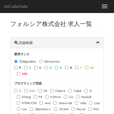
AtCoderJobs
フォルシア株式会社 求人一覧
詳細検索
要求ランク
ⒶAlgorithm
ⒽHeuristic
F
E
D
C
B
A
S
SS
SSS
プログラミング言語
C
C++
C#
Clojure
Cobol
D
Erlang
F#
Fortran
Go
Haskell
HTML/CSS
Java
Javascript
Julia
Lisp
Lua
Objective-C
OCaml
Pascal
Perl