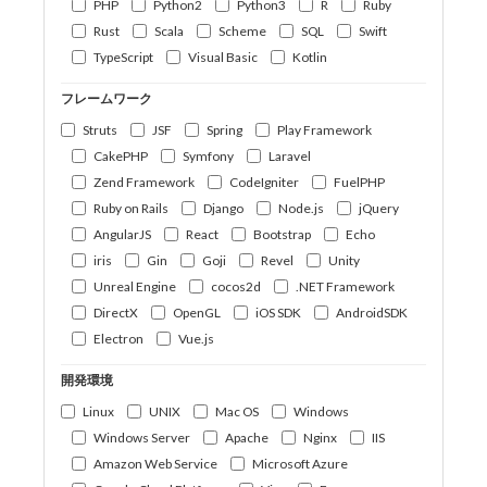
PHP
Python2
Python3
R
Ruby
Rust
Scala
Scheme
SQL
Swift
TypeScript
Visual Basic
Kotlin
フレームワーク
Struts
JSF
Spring
Play Framework
CakePHP
Symfony
Laravel
Zend Framework
CodeIgniter
FuelPHP
Ruby on Rails
Django
Node.js
jQuery
AngularJS
React
Bootstrap
Echo
iris
Gin
Goji
Revel
Unity
Unreal Engine
cocos2d
.NET Framework
DirectX
OpenGL
iOS SDK
AndroidSDK
Electron
Vue.js
開発環境
Linux
UNIX
Mac OS
Windows
Windows Server
Apache
Nginx
IIS
Amazon Web Service
Microsoft Azure