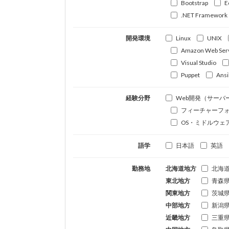
Bootstrap
E
.NET Framework
開発環境
Linux
UNIX
Amazon Web Ser
Visual Studio
Puppet
Ansi
経験分野
Web開発（サーバ
フィーチャーフ
OS・ミドルウェ
語学
日本語
英語
勤務地
北海道地方
北海
東北地方
青森
関東地方
茨城
中部地方
新潟
近畿地方
三重