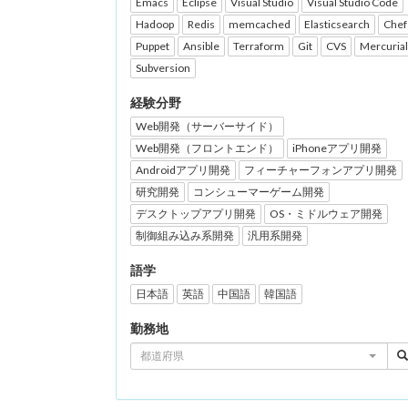
Emacs
Eclipse
Visual Studio
Visual Studio Code
Hadoop
Redis
memcached
Elasticsearch
Chef
Puppet
Ansible
Terraform
Git
CVS
Mercurial
Subversion
経験分野
Web開発（サーバーサイド）
Web開発（フロントエンド）
iPhoneアプリ開発
Androidアプリ開発
フィーチャーフォンアプリ開発
研究開発
コンシューマーゲーム開発
デスクトップアプリ開発
OS・ミドルウェア開発
制御組み込み系開発
汎用系開発
語学
日本語
英語
中国語
韓国語
勤務地
都道府県