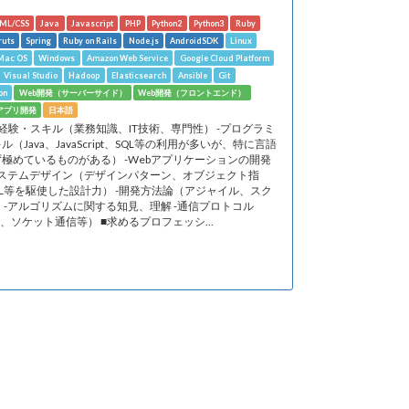
ML/CSS
Java
Javascript
PHP
Python2
Python3
Ruby
ruts
Spring
Ruby on Rails
Node.js
AndroidSDK
Linux
Mac OS
Windows
Amazon Web Service
Google Cloud Platform
Visual Studio
Hadoop
Elasticsearch
Ansible
Git
on
Web開発（サーバーサイド）
Web開発（フロントエンド）
dアプリ開発
日本語
経験・スキル（業務知識、IT技術、専門性） -プログラミ
ル（Java、JavaScript、SQL等の利用が多いが、特に言語
極めているものがある） -Webアプリケーションの開発
-システムデザイン（デザインパターン、オブジェクト指
L等を駆使した設計力） -開発方法論（アジャイル、スク
 -アルゴリズムに関する知見、理解 -通信プロトコル
/IP、ソケット通信等） ■求めるプロフェッシ...