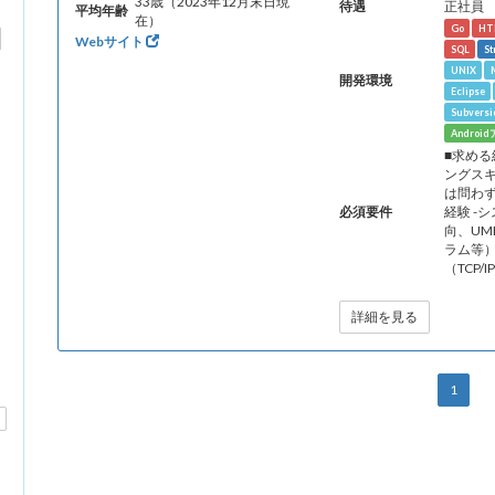
33歳（2023年12月末日現
待遇
正社員
平均年齢
在）
Go
HT
Webサイト
SQL
St
UNIX
開発環境
Eclipse
Subversi
Androi
■求める
ングスキ
は問わず
必須要件
経験 
向、UM
ラム等）
（TCP
詳細を見る
1