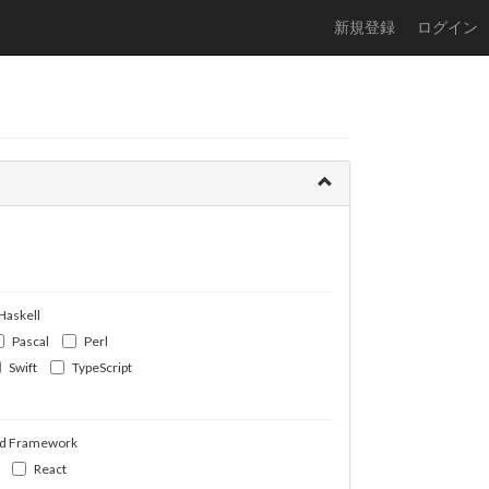
新規登録
ログイン
Haskell
Pascal
Perl
Swift
TypeScript
d Framework
React