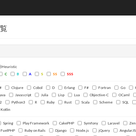
一覧
ⒽHeuristic
C
B
A
S
SS
SSS
#
Clojure
Cobol
D
Erlang
F#
Fortran
Go
Java
Javascript
Julia
Lisp
Lua
Objective-C
OCaml
2
Python3
R
Ruby
Rust
Scala
Scheme
SQL
Kotlin
Spring
Play Framework
CakePHP
Symfony
Laravel
Zen
FuelPHP
Ruby on Rails
Django
Node.js
jQuery
AngularJS