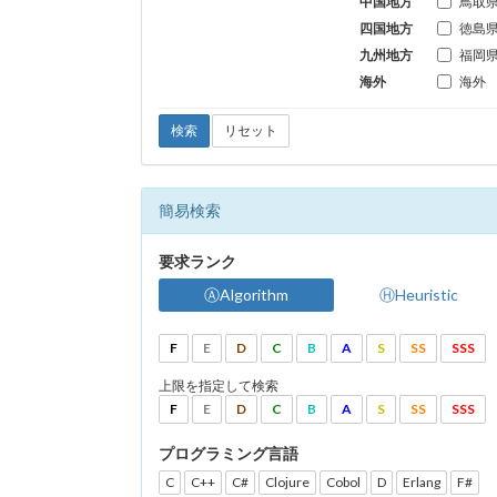
中国地方
鳥取
四国地方
徳島
九州地方
福岡
海外
海外
検索
リセット
簡易検索
要求ランク
ⒶAlgorithm
ⒽHeuristic
F
E
D
C
B
A
S
SS
SSS
上限を指定して検索
F
E
D
C
B
A
S
SS
SSS
プログラミング言語
C
C++
C#
Clojure
Cobol
D
Erlang
F#