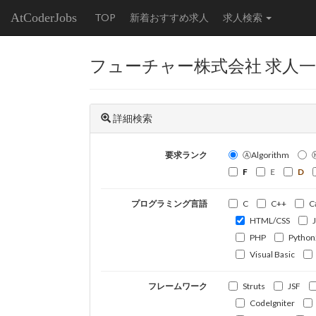
AtCoderJobs
TOP
新着おすすめ求人
求人検索
フューチャー株式会社 求人
詳細検索
要求ランク
ⒶAlgorithm
F
E
D
プログラミング言語
C
C++
C
HTML/CSS
PHP
Python
Visual Basic
フレームワーク
Struts
JSF
CodeIgniter