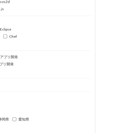
ocos2d
.js
Eclipse
Chef
idアプリ開発
プリ開発
静岡県
愛知県