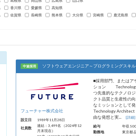
県
島根県
岡山県
広島県
山口県
県
香川県
愛媛県
高知県
県
佐賀県
長崎県
熊本県
大分県
宮崎県
鹿児島県
ソフトウェアエンジニア～プログラミングスキル
中途採用
■採用部門、またはア
ション Technology
つ先進的なテクノロジ
クト品質と生産性の向
なミッションとして発
フューチャー株式会社
Technology Arc
由な発想と実...
[詳細]
設立日
1989年11月28日
連結：3,499名 （2024年12
給与
年収 50
社員数
月末現在）
勤務地
東京都 