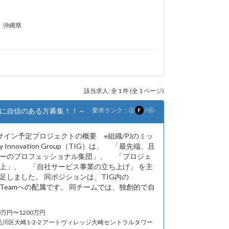
沖縄県
該当求人: 全 1 件 (全 1 ページ)
に自信のある方募集！！～
要求ランク：
Ⓐ
F
/
Ⓗ
-
サイン予定プロジェクトの概要 ※組織/PJのミッ
 Innovation Group（TIG）は、 「最先端、且
ーのプロフェッショナル集団」、 「プロジェ
上」、 「自社サービス事業の立ち上げ」 を主
足しました。 同ポジションは、TIG内の
hitect Teamへの配属です。 同チームでは、独創的で自
0万円〜1200万円
​品川区大崎1-2-2​ アートヴィレッジ大崎セントラルタワー