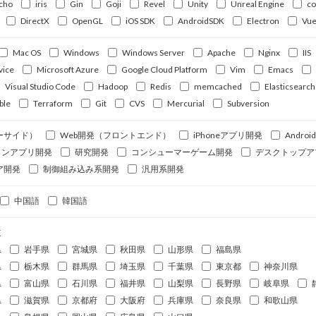
cho
iris
Gin
Goji
Revel
Unity
Unreal Engine
c
DirectX
OpenGL
iOS SDK
AndroidSDK
Electron
Vue
Mac OS
Windows
Windows Server
Apache
Nginx
IIS
vice
Microsoft Azure
Google Cloud Platform
Vim
Emacs
Visual Studio Code
Hadoop
Redis
memcached
Elasticsearch
ble
Terraform
Git
CVS
Mercurial
Subversion
ーサイド）
Web開発（フロントエンド）
iPhoneアプリ開発
Andro
ォンアプリ開発
研究開発
コンシューマーゲーム開発
デスクトップア
ア開発
制御組み込み系開発
汎用系開発
中国語
韓国語
道
県
岩手県
宮城県
秋田県
山形県
福島県
県
栃木県
群馬県
埼玉県
千葉県
東京都
神奈川県
県
富山県
石川県
福井県
山梨県
長野県
岐阜県
県
滋賀県
京都府
大阪府
兵庫県
奈良県
和歌山県