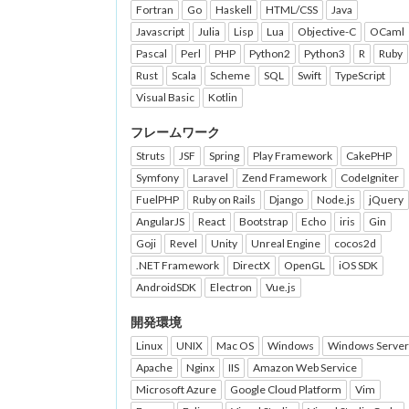
Fortran
Go
Haskell
HTML/CSS
Java
Javascript
Julia
Lisp
Lua
Objective-C
OCaml
Pascal
Perl
PHP
Python2
Python3
R
Ruby
Rust
Scala
Scheme
SQL
Swift
TypeScript
Visual Basic
Kotlin
フレームワーク
Struts
JSF
Spring
Play Framework
CakePHP
Symfony
Laravel
Zend Framework
CodeIgniter
FuelPHP
Ruby on Rails
Django
Node.js
jQuery
AngularJS
React
Bootstrap
Echo
iris
Gin
Goji
Revel
Unity
Unreal Engine
cocos2d
.NET Framework
DirectX
OpenGL
iOS SDK
AndroidSDK
Electron
Vue.js
開発環境
Linux
UNIX
Mac OS
Windows
Windows Server
Apache
Nginx
IIS
Amazon Web Service
Microsoft Azure
Google Cloud Platform
Vim