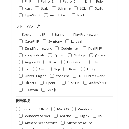
PHP
Python2
Python3
R
Ruby
Rust
Scala
Scheme
SQL
Swift
TypeScript
Visual Basic
Kotlin
フレームワーク
Struts
JSF
Spring
Play Framework
CakePHP
Symfony
Laravel
Zend Framework
CodeIgniter
FuelPHP
Ruby on Rails
Django
Node.js
jQuery
AngularJS
React
Bootstrap
Echo
iris
Gin
Goji
Revel
Unity
Unreal Engine
cocos2d
.NET Framework
DirectX
OpenGL
iOS SDK
AndroidSDK
Electron
Vue.js
開発環境
Linux
UNIX
Mac OS
Windows
Windows Server
Apache
Nginx
IIS
Amazon Web Service
Microsoft Azure