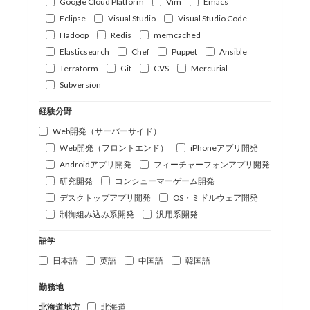
Google Cloud Platform
Vim
Emacs
Eclipse
Visual Studio
Visual Studio Code
Hadoop
Redis
memcached
Elasticsearch
Chef
Puppet
Ansible
Terraform
Git
CVS
Mercurial
Subversion
経験分野
Web開発（サーバーサイド）
Web開発（フロントエンド）
iPhoneアプリ開発
Androidアプリ開発
フィーチャーフォンアプリ開発
研究開発
コンシューマーゲーム開発
デスクトップアプリ開発
OS・ミドルウェア開発
制御組み込み系開発
汎用系開発
語学
日本語
英語
中国語
韓国語
勤務地
北海道地方
北海道