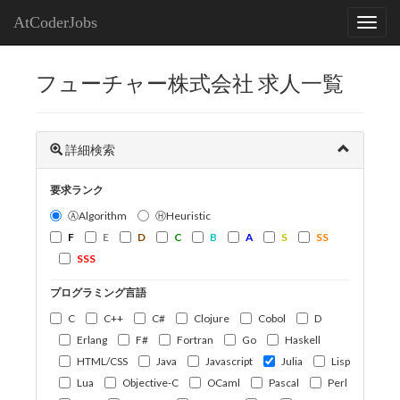
AtCoderJobs
フューチャー株式会社 求人一覧
詳細検索
要求ランク
ⒶAlgorithm
ⒽHeuristic
F
E
D
C
B
A
S
SS
SSS
プログラミング言語
C
C++
C#
Clojure
Cobol
D
Erlang
F#
Fortran
Go
Haskell
HTML/CSS
Java
Javascript
Julia
Lisp
Lua
Objective-C
OCaml
Pascal
Perl