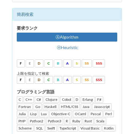
簡易検索
要求ランク
ⒶAlgorithm
ⒽHeuristic
F
E
D
C
B
A
S
SS
SSS
上限を指定して検索
F
E
D
C
B
A
S
SS
SSS
プログラミング言語
C
C++
C#
Clojure
Cobol
D
Erlang
F#
Fortran
Go
Haskell
HTML/CSS
Java
Javascript
Julia
Lisp
Lua
Objective-C
OCaml
Pascal
Perl
PHP
Python2
Python3
R
Ruby
Rust
Scala
Scheme
SQL
Swift
TypeScript
Visual Basic
Kotlin