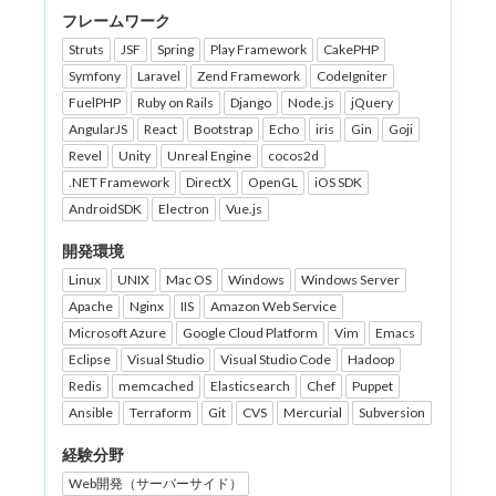
フレームワーク
Struts
JSF
Spring
Play Framework
CakePHP
Symfony
Laravel
Zend Framework
CodeIgniter
FuelPHP
Ruby on Rails
Django
Node.js
jQuery
AngularJS
React
Bootstrap
Echo
iris
Gin
Goji
Revel
Unity
Unreal Engine
cocos2d
.NET Framework
DirectX
OpenGL
iOS SDK
AndroidSDK
Electron
Vue.js
開発環境
Linux
UNIX
Mac OS
Windows
Windows Server
Apache
Nginx
IIS
Amazon Web Service
Microsoft Azure
Google Cloud Platform
Vim
Emacs
Eclipse
Visual Studio
Visual Studio Code
Hadoop
Redis
memcached
Elasticsearch
Chef
Puppet
Ansible
Terraform
Git
CVS
Mercurial
Subversion
経験分野
Web開発（サーバーサイド）