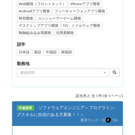
Web開発（フロントエンド）
iPhoneアプリ開発
Androidアプリ開発
フィーチャーフォンアプリ開発
研究開発
コンシューマーゲーム開発
デスクトップアプリ開発
OS・ミドルウェア開発
制御組み込み系開発
汎用系開発
語学
日本語
英語
中国語
韓国語
勤務地
都道府県
該当求人: 全 1 件 (全 1 ページ)
ソフトウェアエンジニア～プログラミン
中途採用
グスキルに自信のある方募集！！～
要求ランク：
Ⓐ
F
/
Ⓗ
-