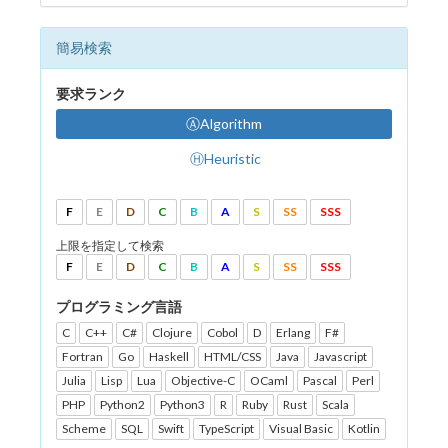
簡易検索
要求ランク
ⒶAlgorithm
ⒽHeuristic
F
E
D
C
B
A
S
SS
SSS
上限を指定して検索
F
E
D
C
B
A
S
SS
SSS
プログラミング言語
C
C++
C#
Clojure
Cobol
D
Erlang
F#
Fortran
Go
Haskell
HTML/CSS
Java
Javascript
Julia
Lisp
Lua
Objective-C
OCaml
Pascal
Perl
PHP
Python2
Python3
R
Ruby
Rust
Scala
Scheme
SQL
Swift
TypeScript
Visual Basic
Kotlin