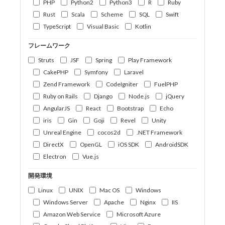
PHP
Python2
Python3
R
Ruby
Rust
Scala
Scheme
SQL
Swift
TypeScript
Visual Basic
Kotlin
フレームワーク
Struts
JSF
Spring
Play Framework
CakePHP
Symfony
Laravel
Zend Framework
CodeIgniter
FuelPHP
Ruby on Rails
Django
Node.js
jQuery
AngularJS
React
Bootstrap
Echo
iris
Gin
Goji
Revel
Unity
Unreal Engine
cocos2d
.NET Framework
DirectX
OpenGL
iOS SDK
AndroidSDK
Electron
Vue.js
開発環境
Linux
UNIX
Mac OS
Windows
Windows Server
Apache
Nginx
IIS
Amazon Web Service
Microsoft Azure