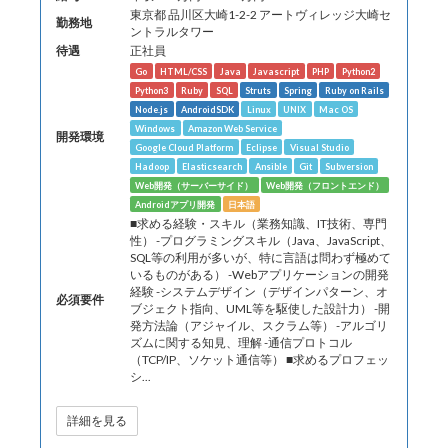
東京都 ​品川区大崎1-2-2​ アートヴィレッジ大崎セ
勤務地
ントラルタワー
待遇
正社員
Go
HTML/CSS
Java
Javascript
PHP
Python2
Python3
Ruby
SQL
Struts
Spring
Ruby on Rails
Node.js
AndroidSDK
Linux
UNIX
Mac OS
Windows
Amazon Web Service
開発環境
Google Cloud Platform
Eclipse
Visual Studio
Hadoop
Elasticsearch
Ansible
Git
Subversion
Web開発（サーバーサイド）
Web開発（フロントエンド）
Androidアプリ開発
日本語
■求める経験・スキル（業務知識、IT技術、専門
性） -プログラミングスキル（Java、JavaScript、
SQL等の利用が多いが、特に言語は問わず極めて
いるものがある） -Webアプリケーションの開発
経験 -システムデザイン（デザインパターン、オ
必須要件
ブジェクト指向、UML等を駆使した設計力） -開
発方法論（アジャイル、スクラム等） -アルゴリ
ズムに関する知見、理解 -通信プロトコル
（TCP/IP、ソケット通信等） ■求めるプロフェッ
シ...
詳細を見る