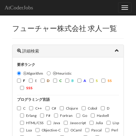
AtCoderJobs
フューチャー株式会社 求人一覧
詳細検索
要求ランク
ⒶAlgorithm
ⒽHeuristic
F
E
D
C
B
A
S
SS
SSS
プログラミング言語
C
C++
C#
Clojure
Cobol
D
Erlang
F#
Fortran
Go
Haskell
HTML/CSS
Java
Javascript
Julia
Lisp
Lua
Objective-C
OCaml
Pascal
Perl