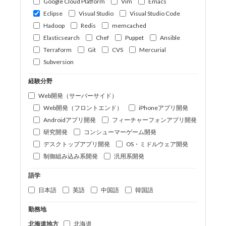
Google Cloud Platform
Vim
Emacs
Eclipse
Visual Studio
Visual Studio Code
Hadoop
Redis
memcached
Elasticsearch
Chef
Puppet
Ansible
Terraform
Git
CVS
Mercurial
Subversion
経験分野
Web開発（サーバーサイド）
Web開発（フロントエンド）
iPhoneアプリ開発
Androidアプリ開発
フィーチャーフォンアプリ開発
研究開発
コンシューマーゲーム開発
デスクトップアプリ開発
OS・ミドルウェア開発
制御組み込み系開発
汎用系開発
語学
日本語
英語
中国語
韓国語
勤務地
北海道地方
北海道