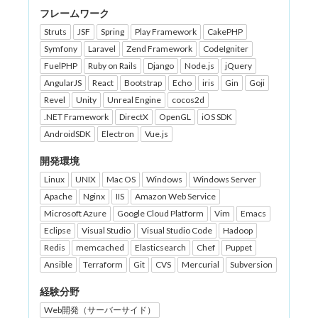
フレームワーク
Struts
JSF
Spring
Play Framework
CakePHP
Symfony
Laravel
Zend Framework
CodeIgniter
FuelPHP
Ruby on Rails
Django
Node.js
jQuery
AngularJS
React
Bootstrap
Echo
iris
Gin
Goji
Revel
Unity
Unreal Engine
cocos2d
.NET Framework
DirectX
OpenGL
iOS SDK
AndroidSDK
Electron
Vue.js
開発環境
Linux
UNIX
Mac OS
Windows
Windows Server
Apache
Nginx
IIS
Amazon Web Service
Microsoft Azure
Google Cloud Platform
Vim
Emacs
Eclipse
Visual Studio
Visual Studio Code
Hadoop
Redis
memcached
Elasticsearch
Chef
Puppet
Ansible
Terraform
Git
CVS
Mercurial
Subversion
経験分野
Web開発（サーバーサイド）