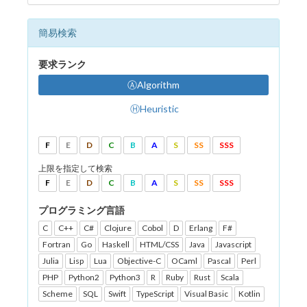
簡易検索
要求ランク
ⒶAlgorithm
ⒽHeuristic
F
E
D
C
B
A
S
SS
SSS
上限を指定して検索
F
E
D
C
B
A
S
SS
SSS
プログラミング言語
C
C++
C#
Clojure
Cobol
D
Erlang
F#
Fortran
Go
Haskell
HTML/CSS
Java
Javascript
Julia
Lisp
Lua
Objective-C
OCaml
Pascal
Perl
PHP
Python2
Python3
R
Ruby
Rust
Scala
Scheme
SQL
Swift
TypeScript
Visual Basic
Kotlin