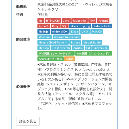
東京都 ​品川区大崎1-2-2​ アートヴィレッジ大崎セ
勤務地
ントラルタワー
待遇
正社員
Go
HTML/CSS
Java
Javascript
PHP
Python2
Python3
Ruby
SQL
Struts
Spring
Ruby on Rails
Node.js
AndroidSDK
Linux
UNIX
Mac OS
Windows
Amazon Web Service
開発環境
Google Cloud Platform
Eclipse
Visual Studio
Hadoop
Elasticsearch
Ansible
Git
Subversion
Web開発（サーバーサイド）
Web開発（フロントエンド）
Androidアプリ開発
日本語
■求める経験・スキル（業務知識、IT技術、専門
性） -プログラミングスキル（Java、JavaScript、
SQL等の利用が多いが、特に言語は問わず極めて
いるものがある） -Webアプリケーションの開発
経験 -システムデザイン（デザインパターン、オ
必須要件
ブジェクト指向、UML等を駆使した設計力） -開
発方法論（アジャイル、スクラム等） -アルゴリ
ズムに関する知見、理解 -通信プロトコル
（TCP/IP、ソケット通信等） ■求めるプロフェッ
シ...
詳細を見る