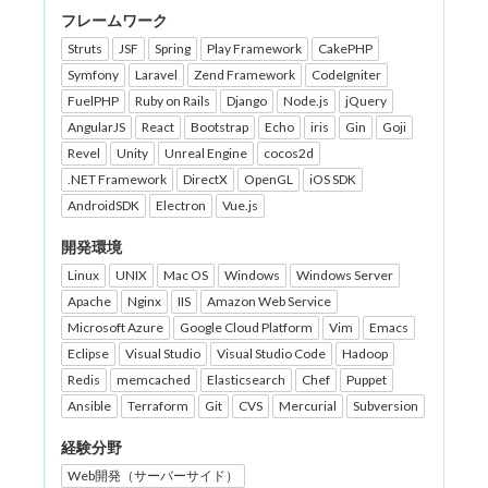
フレームワーク
Struts
JSF
Spring
Play Framework
CakePHP
Symfony
Laravel
Zend Framework
CodeIgniter
FuelPHP
Ruby on Rails
Django
Node.js
jQuery
AngularJS
React
Bootstrap
Echo
iris
Gin
Goji
Revel
Unity
Unreal Engine
cocos2d
.NET Framework
DirectX
OpenGL
iOS SDK
AndroidSDK
Electron
Vue.js
開発環境
Linux
UNIX
Mac OS
Windows
Windows Server
Apache
Nginx
IIS
Amazon Web Service
Microsoft Azure
Google Cloud Platform
Vim
Emacs
Eclipse
Visual Studio
Visual Studio Code
Hadoop
Redis
memcached
Elasticsearch
Chef
Puppet
Ansible
Terraform
Git
CVS
Mercurial
Subversion
経験分野
Web開発（サーバーサイド）