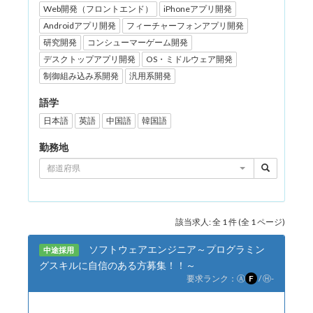
Web開発（フロントエンド）
iPhoneアプリ開発
Androidアプリ開発
フィーチャーフォンアプリ開発
研究開発
コンシューマーゲーム開発
デスクトップアプリ開発
OS・ミドルウェア開発
制御組み込み系開発
汎用系開発
語学
日本語
英語
中国語
韓国語
勤務地
都道府県
該当求人: 全 1 件 (全 1 ページ)
ソフトウェアエンジニア～プログラミン
中途採用
グスキルに自信のある方募集！！～
要求ランク：
Ⓐ
F
/
Ⓗ
-