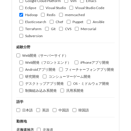
Google Cloud Platform
Vim
Emacs
Eclipse
Visual Studio
Visual Studio Code
Hadoop
Redis
memcached
Elasticsearch
Chef
Puppet
Ansible
Terraform
Git
CVS
Mercurial
Subversion
経験分野
Web開発（サーバーサイド）
Web開発（フロントエンド）
iPhoneアプリ開発
Androidアプリ開発
フィーチャーフォンアプリ開発
研究開発
コンシューマーゲーム開発
デスクトップアプリ開発
OS・ミドルウェア開発
制御組み込み系開発
汎用系開発
語学
日本語
英語
中国語
韓国語
勤務地
北海道地方
北海道