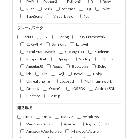
PHP
Python2
Python3
R
Ruby
Rust
Scala
Scheme
SQL
Swift
TypeScript
Visual Basic
Kotlin
フレームワーク
Struts
JSF
Spring
Play Framework
CakePHP
Symfony
Laravel
Zend Framework
CodeIgniter
FuelPHP
Ruby on Rails
Django
Node.js
jQuery
AngularJS
React
Bootstrap
Echo
iris
Gin
Goji
Revel
Unity
Unreal Engine
cocos2d
.NET Framework
DirectX
OpenGL
iOS SDK
AndroidSDK
Electron
Vue.js
開発環境
Linux
UNIX
Mac OS
Windows
Windows Server
Apache
Nginx
IIS
Amazon Web Service
Microsoft Azure