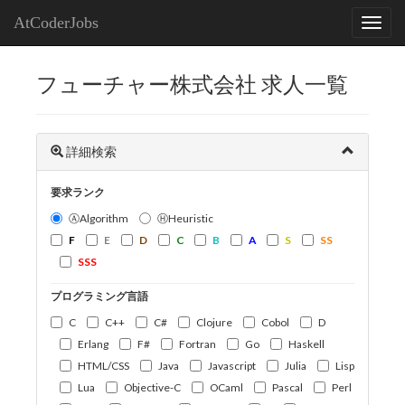
AtCoderJobs
フューチャー株式会社 求人一覧
詳細検索
要求ランク
ⒶAlgorithm
ⒽHeuristic
F
E
D
C
B
A
S
SS
SSS
プログラミング言語
C
C++
C#
Clojure
Cobol
D
Erlang
F#
Fortran
Go
Haskell
HTML/CSS
Java
Javascript
Julia
Lisp
Lua
Objective-C
OCaml
Pascal
Perl