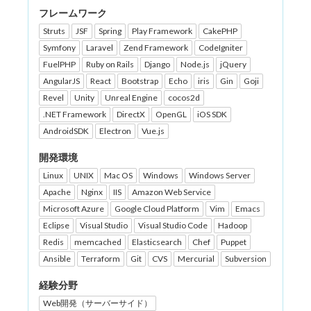
フレームワーク
Struts
JSF
Spring
Play Framework
CakePHP
Symfony
Laravel
Zend Framework
CodeIgniter
FuelPHP
Ruby on Rails
Django
Node.js
jQuery
AngularJS
React
Bootstrap
Echo
iris
Gin
Goji
Revel
Unity
Unreal Engine
cocos2d
.NET Framework
DirectX
OpenGL
iOS SDK
AndroidSDK
Electron
Vue.js
開発環境
Linux
UNIX
Mac OS
Windows
Windows Server
Apache
Nginx
IIS
Amazon Web Service
Microsoft Azure
Google Cloud Platform
Vim
Emacs
Eclipse
Visual Studio
Visual Studio Code
Hadoop
Redis
memcached
Elasticsearch
Chef
Puppet
Ansible
Terraform
Git
CVS
Mercurial
Subversion
経験分野
Web開発（サーバーサイド）