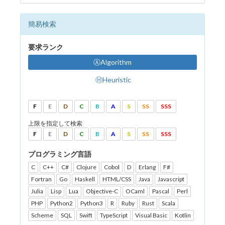
簡易検索
要求ランク
ⒶAlgorithm
ⒽHeuristic
F
E
D
C
B
A
S
SS
SSS
上限を指定して検索
F
E
D
C
B
A
S
SS
SSS
プログラミング言語
C
C++
C#
Clojure
Cobol
D
Erlang
F#
Fortran
Go
Haskell
HTML/CSS
Java
Javascript
Julia
Lisp
Lua
Objective-C
OCaml
Pascal
Perl
PHP
Python2
Python3
R
Ruby
Rust
Scala
Scheme
SQL
Swift
TypeScript
Visual Basic
Kotlin