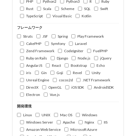
PHP
Python2
Python3
R
Ruby
Rust
Scala
Scheme
SQL
Swift
TypeScript
Visual Basic
Kotlin
フレームワーク
Struts
JSF
Spring
Play Framework
CakePHP
Symfony
Laravel
Zend Framework
CodeIgniter
FuelPHP
Ruby on Rails
Django
Node.js
jQuery
AngularJS
React
Bootstrap
Echo
iris
Gin
Goji
Revel
Unity
Unreal Engine
cocos2d
.NET Framework
DirectX
OpenGL
iOS SDK
AndroidSDK
Electron
Vue.js
開発環境
Linux
UNIX
Mac OS
Windows
Windows Server
Apache
Nginx
IIS
Amazon Web Service
Microsoft Azure