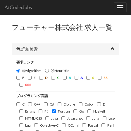
AtCoderJobs
フューチャー株式会社 求人一覧
詳細検索
要求ランク
ⒶAlgorithm
ⒽHeuristic
F
E
D
C
B
A
S
SS
SSS
プログラミング言語
C
C++
C#
Clojure
Cobol
D
Erlang
F#
Fortran
Go
Haskell
HTML/CSS
Java
Javascript
Julia
Lisp
Lua
Objective-C
OCaml
Pascal
Perl