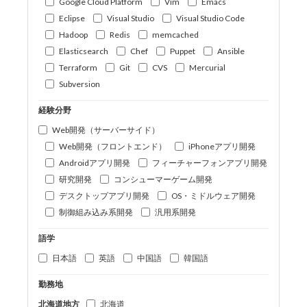
Google Cloud Platform
Vim
Emacs
Eclipse
Visual Studio
Visual Studio Code
Hadoop
Redis
memcached
Elasticsearch
Chef
Puppet
Ansible
Terraform
Git
CVS
Mercurial
Subversion
経験分野
Web開発（サーバーサイド）
Web開発（フロントエンド）
iPhoneアプリ開発
Androidアプリ開発
フィーチャーフォンアプリ開発
研究開発
コンシューマーゲーム開発
デスクトップアプリ開発
OS・ミドルウェア開発
制御組み込み系開発
汎用系開発
語学
日本語
英語
中国語
韓国語
勤務地
北海道地方
北海道