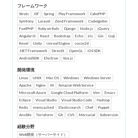
フレームワーク
Struts
JSF
Spring
Play Framework
CakePHP
Symfony
Laravel
Zend Framework
CodeIgniter
FuelPHP
Ruby on Rails
Django
Node.js
jQuery
AngularJS
React
Bootstrap
Echo
iris
Gin
Goji
Revel
Unity
Unreal Engine
cocos2d
.NET Framework
DirectX
OpenGL
iOS SDK
AndroidSDK
Electron
Vue.js
開発環境
Linux
UNIX
Mac OS
Windows
Windows Server
Apache
Nginx
IIS
Amazon Web Service
Microsoft Azure
Google Cloud Platform
Vim
Emacs
Eclipse
Visual Studio
Visual Studio Code
Hadoop
Redis
memcached
Elasticsearch
Chef
Puppet
Ansible
Terraform
Git
CVS
Mercurial
Subversion
経験分野
Web開発（サーバーサイド）