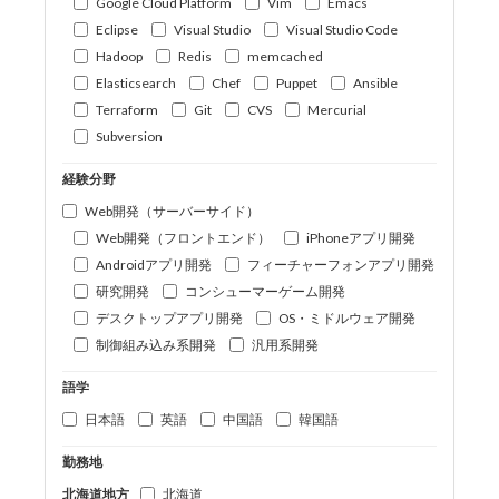
Google Cloud Platform
Vim
Emacs
Eclipse
Visual Studio
Visual Studio Code
Hadoop
Redis
memcached
Elasticsearch
Chef
Puppet
Ansible
Terraform
Git
CVS
Mercurial
Subversion
経験分野
Web開発（サーバーサイド）
Web開発（フロントエンド）
iPhoneアプリ開発
Androidアプリ開発
フィーチャーフォンアプリ開発
研究開発
コンシューマーゲーム開発
デスクトップアプリ開発
OS・ミドルウェア開発
制御組み込み系開発
汎用系開発
語学
日本語
英語
中国語
韓国語
勤務地
北海道地方
北海道