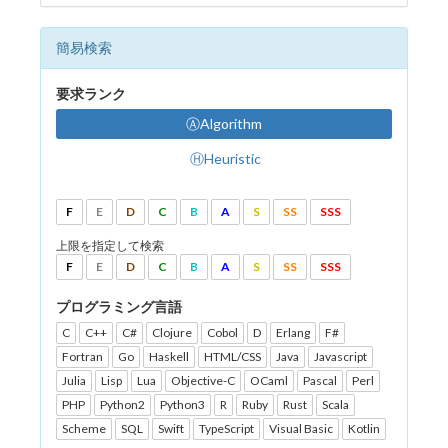
簡易検索
要求ランク
ⒶAlgorithm
ⒽHeuristic
F
E
D
C
B
A
S
SS
SSS
上限を指定して検索
F
E
D
C
B
A
S
SS
SSS
プログラミング言語
C
C++
C#
Clojure
Cobol
D
Erlang
F#
Fortran
Go
Haskell
HTML/CSS
Java
Javascript
Julia
Lisp
Lua
Objective-C
OCaml
Pascal
Perl
PHP
Python2
Python3
R
Ruby
Rust
Scala
Scheme
SQL
Swift
TypeScript
Visual Basic
Kotlin