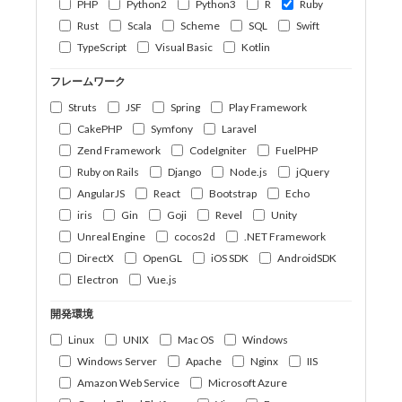
PHP
Python2
Python3
R
Ruby
Rust
Scala
Scheme
SQL
Swift
TypeScript
Visual Basic
Kotlin
フレームワーク
Struts
JSF
Spring
Play Framework
CakePHP
Symfony
Laravel
Zend Framework
CodeIgniter
FuelPHP
Ruby on Rails
Django
Node.js
jQuery
AngularJS
React
Bootstrap
Echo
iris
Gin
Goji
Revel
Unity
Unreal Engine
cocos2d
.NET Framework
DirectX
OpenGL
iOS SDK
AndroidSDK
Electron
Vue.js
開発環境
Linux
UNIX
Mac OS
Windows
Windows Server
Apache
Nginx
IIS
Amazon Web Service
Microsoft Azure