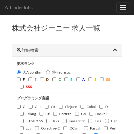
AtCoderJobs
株式会社ジーニー 求人一覧
詳細検索
要求ランク
ⒶAlgorithm
ⒽHeuristic
F
E
D
C
B
A
S
SS
SSS
プログラミング言語
C
C++
C#
Clojure
Cobol
D
Erlang
F#
Fortran
Go
Haskell
HTML/CSS
Java
Javascript
Julia
Lisp
Lua
Objective-C
OCaml
Pascal
Perl