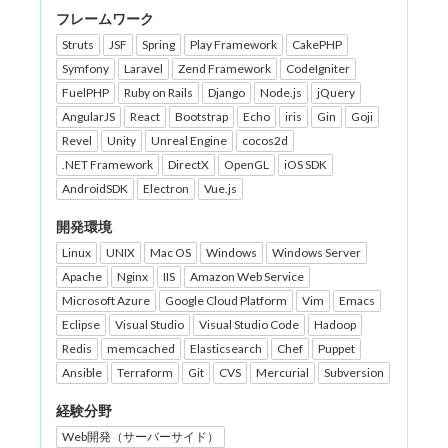
フレームワーク
Struts
JSF
Spring
Play Framework
CakePHP
Symfony
Laravel
Zend Framework
CodeIgniter
FuelPHP
Ruby on Rails
Django
Node.js
jQuery
AngularJS
React
Bootstrap
Echo
iris
Gin
Goji
Revel
Unity
Unreal Engine
cocos2d
.NET Framework
DirectX
OpenGL
iOS SDK
AndroidSDK
Electron
Vue.js
開発環境
Linux
UNIX
Mac OS
Windows
Windows Server
Apache
Nginx
IIS
Amazon Web Service
Microsoft Azure
Google Cloud Platform
Vim
Emacs
Eclipse
Visual Studio
Visual Studio Code
Hadoop
Redis
memcached
Elasticsearch
Chef
Puppet
Ansible
Terraform
Git
CVS
Mercurial
Subversion
経験分野
Web開発（サーバーサイド）