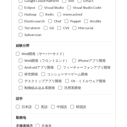
Google Cloud Platform
Vim
Emacs
Eclipse
Visual Studio
Visual Studio Code
Hadoop
Redis
memcached
Elasticsearch
Chef
Puppet
Ansible
Terraform
Git
CVS
Mercurial
Subversion
経験分野
Web開発（サーバーサイド）
Web開発（フロントエンド）
iPhoneアプリ開発
Androidアプリ開発
フィーチャーフォンアプリ開発
研究開発
コンシューマーゲーム開発
デスクトップアプリ開発
OS・ミドルウェア開発
制御組み込み系開発
汎用系開発
語学
日本語
英語
中国語
韓国語
勤務地
北海道地方
北海道