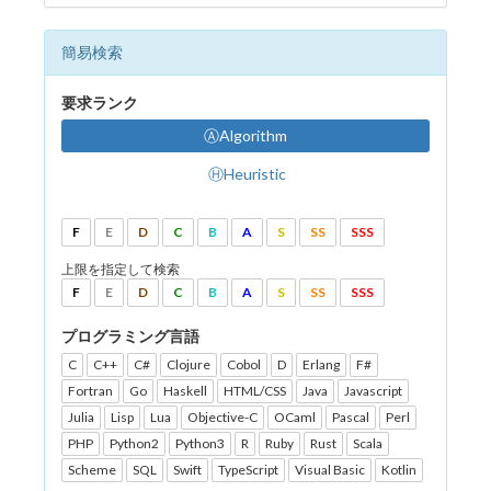
簡易検索
要求ランク
ⒶAlgorithm
ⒽHeuristic
F
E
D
C
B
A
S
SS
SSS
上限を指定して検索
F
E
D
C
B
A
S
SS
SSS
プログラミング言語
C
C++
C#
Clojure
Cobol
D
Erlang
F#
Fortran
Go
Haskell
HTML/CSS
Java
Javascript
Julia
Lisp
Lua
Objective-C
OCaml
Pascal
Perl
PHP
Python2
Python3
R
Ruby
Rust
Scala
Scheme
SQL
Swift
TypeScript
Visual Basic
Kotlin