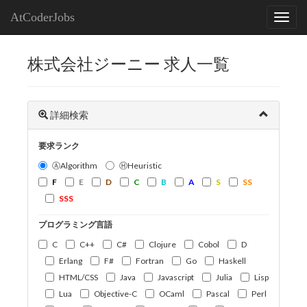
AtCoderJobs
株式会社ジーニー 求人一覧
詳細検索
要求ランク
ⒶAlgorithm
ⒽHeuristic
F
E
D
C
B
A
S
SS
SSS
プログラミング言語
C
C++
C#
Clojure
Cobol
D
Erlang
F#
Fortran
Go
Haskell
HTML/CSS
Java
Javascript
Julia
Lisp
Lua
Objective-C
OCaml
Pascal
Perl