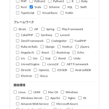
PHP
Python2
Python3
R
Ruby
Rust
Scala
Scheme
SQL
Swift
TypeScript
Visual Basic
Kotlin
フレームワーク
Struts
JSF
Spring
Play Framework
CakePHP
Symfony
Laravel
Zend Framework
CodeIgniter
FuelPHP
Ruby on Rails
Django
Node.js
jQuery
AngularJS
React
Bootstrap
Echo
iris
Gin
Goji
Revel
Unity
Unreal Engine
cocos2d
.NET Framework
DirectX
OpenGL
iOS SDK
AndroidSDK
Electron
Vue.js
開発環境
Linux
UNIX
Mac OS
Windows
Windows Server
Apache
Nginx
IIS
Amazon Web Service
Microsoft Azure