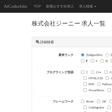
AtCoderJobs
TOP
新着おすすめ求人
求人検索
株式会社ジーニー 求人一覧
詳細検索
要求ランク
ⒶAlgorithm
F
E
D
プログラミング言語
C
C++
C
HTML/CSS
PHP
Python
Visual Basic
フレームワーク
Struts
JSF
CodeIgniter