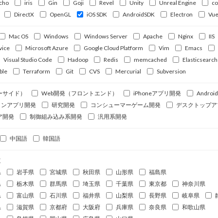
cho
iris
Gin
Goji
Revel
Unity
Unreal Engine
c
DirectX
OpenGL
iOS SDK
AndroidSDK
Electron
Vue
Mac OS
Windows
Windows Server
Apache
Nginx
IIS
vice
Microsoft Azure
Google Cloud Platform
Vim
Emacs
Visual Studio Code
Hadoop
Redis
memcached
Elasticsearch
ble
Terraform
Git
CVS
Mercurial
Subversion
ーサイド）
Web開発（フロントエンド）
iPhoneアプリ開発
Andro
ォンアプリ開発
研究開発
コンシューマーゲーム開発
デスクトップア
ア開発
制御組み込み系開発
汎用系開発
中国語
韓国語
道
県
岩手県
宮城県
秋田県
山形県
福島県
県
栃木県
群馬県
埼玉県
千葉県
東京都
神奈川県
県
富山県
石川県
福井県
山梨県
長野県
岐阜県
県
滋賀県
京都府
大阪府
兵庫県
奈良県
和歌山県