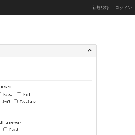
新規登録
ログイン
Haskell
Pascal
Perl
Swift
TypeScript
d Framework
React