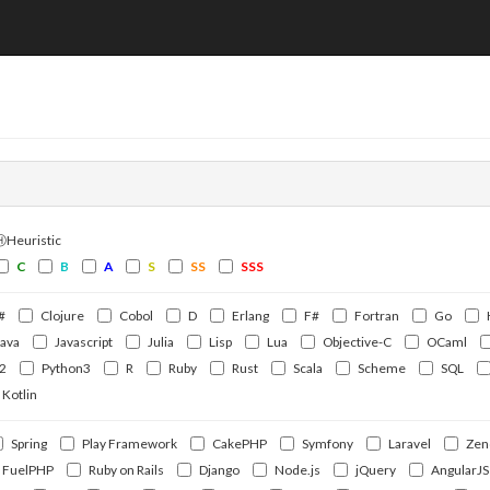
ⒽHeuristic
C
B
A
S
SS
SSS
#
Clojure
Cobol
D
Erlang
F#
Fortran
Go
Java
Javascript
Julia
Lisp
Lua
Objective-C
OCaml
2
Python3
R
Ruby
Rust
Scala
Scheme
SQL
Kotlin
Spring
Play Framework
CakePHP
Symfony
Laravel
Zen
FuelPHP
Ruby on Rails
Django
Node.js
jQuery
AngularJS