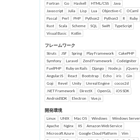
Fortran
Go
Haskell
HTML/CSS
Java
Javascript
Julia
Lisp
Lua
Objective-C
OCaml
Pascal
Perl
PHP
Python2
Python3
R
Ruby
Rust
Scala
Scheme
SQL
Swift
TypeScript
Visual Basic
Kotlin
フレームワーク
Struts
JSF
Spring
Play Framework
CakePHP
Symfony
Laravel
Zend Framework
CodeIgniter
FuelPHP
Ruby on Rails
Django
Node.js
jQuery
AngularJS
React
Bootstrap
Echo
iris
Gin
Goji
Revel
Unity
Unreal Engine
cocos2d
.NET Framework
DirectX
OpenGL
iOS SDK
AndroidSDK
Electron
Vue.js
開発環境
Linux
UNIX
Mac OS
Windows
Windows Server
Apache
Nginx
IIS
Amazon Web Service
Microsoft Azure
Google Cloud Platform
Vim