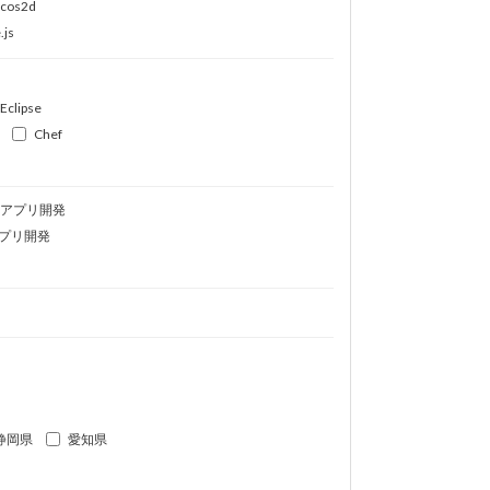
ocos2d
.js
Eclipse
Chef
idアプリ開発
プリ開発
静岡県
愛知県