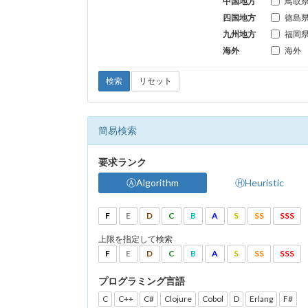
中国地方
鳥取
四国地方
徳島
九州地方
福岡
海外
海外
検索
リセット
簡易検索
要求ランク
ⒶAlgorithm
ⒽHeuristic
F
E
D
C
B
A
S
SS
SSS
上限を指定して検索
F
E
D
C
B
A
S
SS
SSS
プログラミング言語
C
C++
C#
Clojure
Cobol
D
Erlang
F#