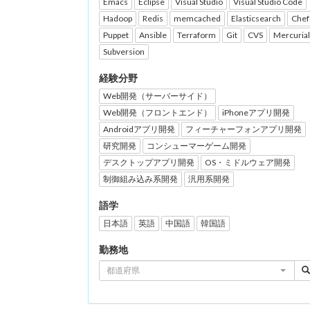
Emacs
Eclipse
Visual Studio
Visual Studio Code
Hadoop
Redis
memcached
Elasticsearch
Chef
Puppet
Ansible
Terraform
Git
CVS
Mercurial
Subversion
経験分野
Web開発（サーバーサイド）
Web開発（フロントエンド）
iPhoneアプリ開発
Androidアプリ開発
フィーチャーフォンアプリ開発
研究開発
コンシューマーゲーム開発
デスクトップアプリ開発
OS・ミドルウェア開発
制御組み込み系開発
汎用系開発
語学
日本語
英語
中国語
韓国語
勤務地
都道府県