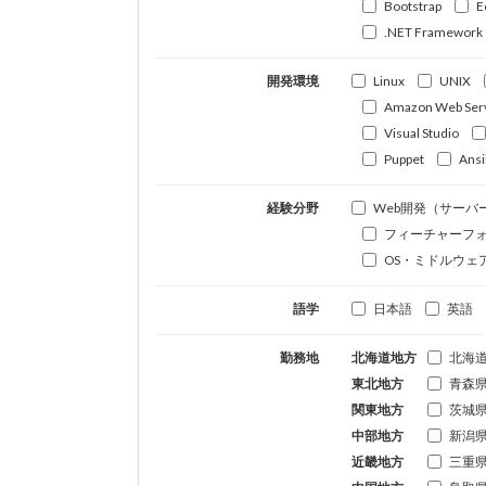
Bootstrap
E
.NET Framework
開発環境
Linux
UNIX
Amazon Web Ser
Visual Studio
Puppet
Ansi
経験分野
Web開発（サーバ
フィーチャーフ
OS・ミドルウェ
語学
日本語
英語
勤務地
北海道地方
北海
東北地方
青森
関東地方
茨城
中部地方
新潟
近畿地方
三重