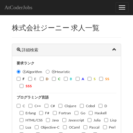
AtCoderJobs
株式会社ジーニー 求人一覧
詳細検索
要求ランク
ⒶAlgorithm
ⒽHeuristic
F
E
D
C
B
A
S
SS
SSS
プログラミング言語
C
C++
C#
Clojure
Cobol
D
Erlang
F#
Fortran
Go
Haskell
HTML/CSS
Java
Javascript
Julia
Lisp
Lua
Objective-C
OCaml
Pascal
Perl