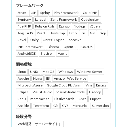
フレームワーク
Struts
JSF
Spring
Play Framework
CakePHP
Symfony
Laravel
Zend Framework
CodeIgniter
FuelPHP
Ruby on Rails
Django
Node.js
jQuery
AngularJS
React
Bootstrap
Echo
iris
Gin
Goji
Revel
Unity
Unreal Engine
cocos2d
.NET Framework
DirectX
OpenGL
iOS SDK
AndroidSDK
Electron
Vue.js
開発環境
Linux
UNIX
Mac OS
Windows
Windows Server
Apache
Nginx
IIS
Amazon Web Service
Microsoft Azure
Google Cloud Platform
Vim
Emacs
Eclipse
Visual Studio
Visual Studio Code
Hadoop
Redis
memcached
Elasticsearch
Chef
Puppet
Ansible
Terraform
Git
CVS
Mercurial
Subversion
経験分野
Web開発（サーバーサイド）