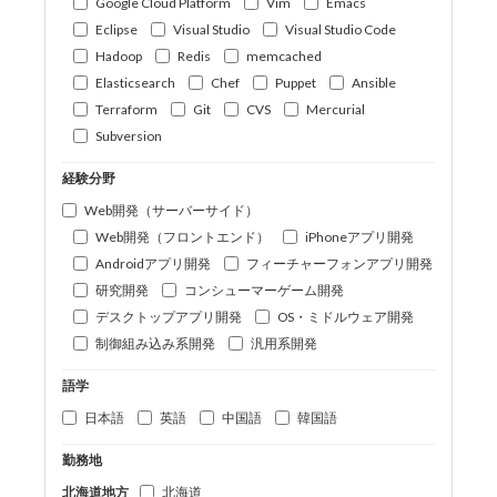
Google Cloud Platform
Vim
Emacs
Eclipse
Visual Studio
Visual Studio Code
Hadoop
Redis
memcached
Elasticsearch
Chef
Puppet
Ansible
Terraform
Git
CVS
Mercurial
Subversion
経験分野
Web開発（サーバーサイド）
Web開発（フロントエンド）
iPhoneアプリ開発
Androidアプリ開発
フィーチャーフォンアプリ開発
研究開発
コンシューマーゲーム開発
デスクトップアプリ開発
OS・ミドルウェア開発
制御組み込み系開発
汎用系開発
語学
日本語
英語
中国語
韓国語
勤務地
北海道地方
北海道