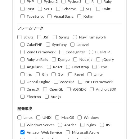
PHP
Python2
Python3
R
Ruby
Rust
Scala
Scheme
SQL
Swift
TypeScript
Visual Basic
Kotlin
フレームワーク
Struts
JSF
Spring
Play Framework
CakePHP
Symfony
Laravel
Zend Framework
CodeIgniter
FuelPHP
Ruby on Rails
Django
Node.js
jQuery
AngularJS
React
Bootstrap
Echo
iris
Gin
Goji
Revel
Unity
Unreal Engine
cocos2d
.NET Framework
DirectX
OpenGL
iOS SDK
AndroidSDK
Electron
Vue.js
開発環境
Linux
UNIX
Mac OS
Windows
Windows Server
Apache
Nginx
IIS
Amazon Web Service
Microsoft Azure