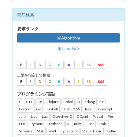
簡易検索
要求ランク
ⒶAlgorithm
ⒽHeuristic
F
E
D
C
B
A
S
SS
SSS
上限を指定して検索
F
E
D
C
B
A
S
SS
SSS
プログラミング言語
C
C++
C#
Clojure
Cobol
D
Erlang
F#
Fortran
Go
Haskell
HTML/CSS
Java
Javascript
Julia
Lisp
Lua
Objective-C
OCaml
Pascal
Perl
PHP
Python2
Python3
R
Ruby
Rust
Scala
Scheme
SQL
Swift
TypeScript
Visual Basic
Kotlin