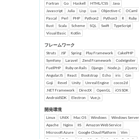
Fortran
Go
Haskell
HTML/CSS
Java
Javascript
Julia
Lisp
Lua
Objective-C
OCaml
Pascal
Perl
PHP
Python2
Python3
R
Ruby
Rust
Scala
Scheme
SQL
Swift
TypeScript
Visual Basic
Kotlin
フレームワーク
Struts
JSF
Spring
Play Framework
CakePHP
Symfony
Laravel
Zend Framework
CodeIgniter
FuelPHP
Ruby on Rails
Django
Node.js
jQuery
AngularJS
React
Bootstrap
Echo
iris
Gin
Goji
Revel
Unity
Unreal Engine
cocos2d
.NET Framework
DirectX
OpenGL
iOS SDK
AndroidSDK
Electron
Vue.js
開発環境
Linux
UNIX
Mac OS
Windows
Windows Server
Apache
Nginx
IIS
Amazon Web Service
Microsoft Azure
Google Cloud Platform
Vim