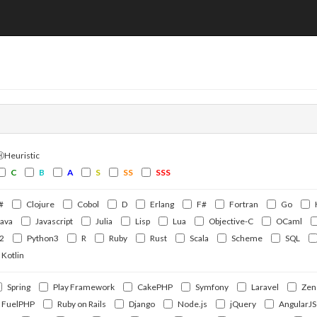
ⒽHeuristic
C
B
A
S
SS
SSS
#
Clojure
Cobol
D
Erlang
F#
Fortran
Go
Java
Javascript
Julia
Lisp
Lua
Objective-C
OCaml
2
Python3
R
Ruby
Rust
Scala
Scheme
SQL
Kotlin
Spring
Play Framework
CakePHP
Symfony
Laravel
Zen
FuelPHP
Ruby on Rails
Django
Node.js
jQuery
AngularJS