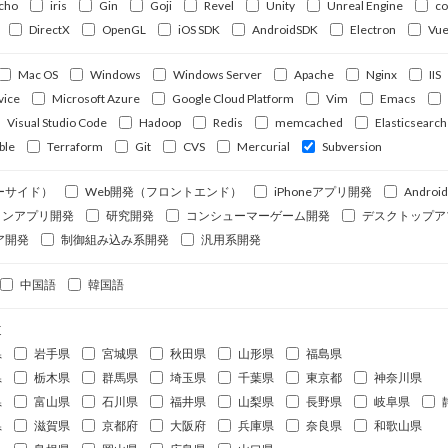
cho
iris
Gin
Goji
Revel
Unity
Unreal Engine
c
DirectX
OpenGL
iOS SDK
AndroidSDK
Electron
Vue
Mac OS
Windows
Windows Server
Apache
Nginx
IIS
vice
Microsoft Azure
Google Cloud Platform
Vim
Emacs
Visual Studio Code
Hadoop
Redis
memcached
Elasticsearch
ble
Terraform
Git
CVS
Mercurial
Subversion
ーサイド）
Web開発（フロントエンド）
iPhoneアプリ開発
Andro
ォンアプリ開発
研究開発
コンシューマーゲーム開発
デスクトップア
ア開発
制御組み込み系開発
汎用系開発
中国語
韓国語
道
県
岩手県
宮城県
秋田県
山形県
福島県
県
栃木県
群馬県
埼玉県
千葉県
東京都
神奈川県
県
富山県
石川県
福井県
山梨県
長野県
岐阜県
県
滋賀県
京都府
大阪府
兵庫県
奈良県
和歌山県