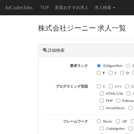
AtCoderJobs
TOP
新着おすすめ求人
求人検索
株式会社ジーニー 求人一覧
詳細検索
要求ランク
ⒶAlgorithm
F
E
D
プログラミング言語
C
C++
C
HTML/CSS
PHP
Python
Visual Basic
フレームワーク
Struts
JSF
CodeIgniter