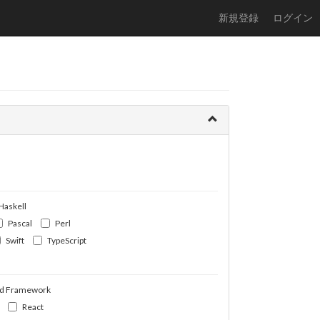
新規登録
ログイン
Haskell
Pascal
Perl
Swift
TypeScript
d Framework
React