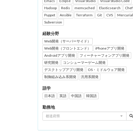
Emacs
Eclipse
Visual Studio
Visual Studio Code
Hadoop
Redis
memcached
Elasticsearch
Chef
Puppet
Ansible
Terraform
Git
CVS
Mercurial
Subversion
経験分野
Web開発（サーバーサイド）
Web開発（フロントエンド）
iPhoneアプリ開発
Androidアプリ開発
フィーチャーフォンアプリ開発
研究開発
コンシューマーゲーム開発
デスクトップアプリ開発
OS・ミドルウェア開発
制御組み込み系開発
汎用系開発
語学
日本語
英語
中国語
韓国語
勤務地
都道府県