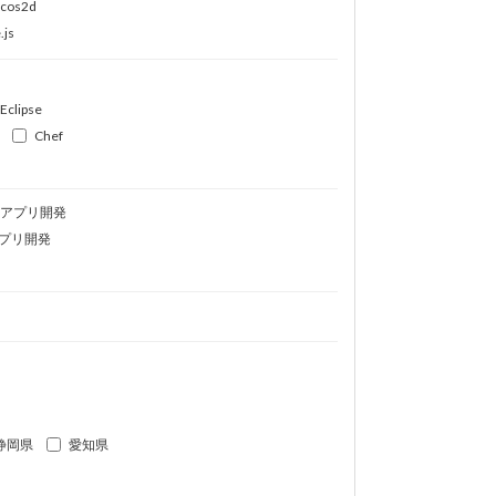
ocos2d
.js
Eclipse
Chef
idアプリ開発
プリ開発
静岡県
愛知県