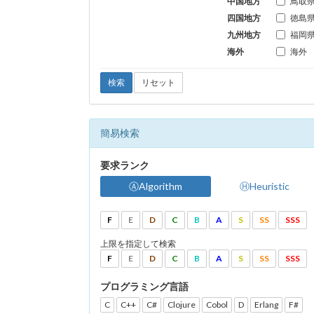
中国地方
鳥取
四国地方
徳島
九州地方
福岡
海外
海外
検索
リセット
簡易検索
要求ランク
ⒶAlgorithm
ⒽHeuristic
F
E
D
C
B
A
S
SS
SSS
上限を指定して検索
F
E
D
C
B
A
S
SS
SSS
プログラミング言語
C
C++
C#
Clojure
Cobol
D
Erlang
F#