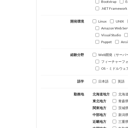
Bootstrap
E
.NET Framework
開発環境
Linux
UNIX
Amazon Web Ser
Visual Studio
Puppet
Ansi
経験分野
Web開発（サーバ
フィーチャーフ
OS・ミドルウェ
語学
日本語
英語
勤務地
北海道地方
北海
東北地方
青森
関東地方
茨城
中部地方
新潟
近畿地方
三重