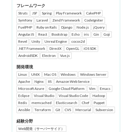
フレームワーク
Struts
JSF
Spring
Play Framework
CakePHP
Symfony
Laravel
Zend Framework
CodeIgniter
FuelPHP
Ruby on Rails
Django
Node.js
jQuery
AngularJS
React
Bootstrap
Echo
iris
Gin
Goji
Revel
Unity
Unreal Engine
cocos2d
.NET Framework
DirectX
OpenGL
iOS SDK
AndroidSDK
Electron
Vue.js
開発環境
Linux
UNIX
Mac OS
Windows
Windows Server
Apache
Nginx
IIS
Amazon Web Service
Microsoft Azure
Google Cloud Platform
Vim
Emacs
Eclipse
Visual Studio
Visual Studio Code
Hadoop
Redis
memcached
Elasticsearch
Chef
Puppet
Ansible
Terraform
Git
CVS
Mercurial
Subversion
経験分野
Web開発（サーバーサイド）