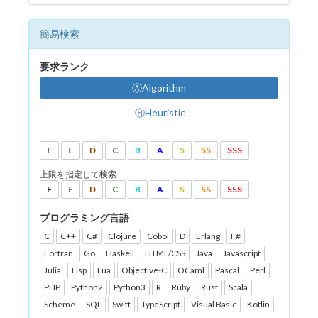
簡易検索
要求ランク
ⒶAlgorithm
ⒽHeuristic
F
E
D
C
B
A
S
SS
SSS
上限を指定して検索
F
E
D
C
B
A
S
SS
SSS
プログラミング言語
C
C++
C#
Clojure
Cobol
D
Erlang
F#
Fortran
Go
Haskell
HTML/CSS
Java
Javascript
Julia
Lisp
Lua
Objective-C
OCaml
Pascal
Perl
PHP
Python2
Python3
R
Ruby
Rust
Scala
Scheme
SQL
Swift
TypeScript
Visual Basic
Kotlin