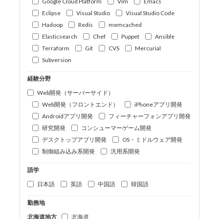
Google Cloud Platform
Vim
Emacs
Eclipse
Visual Studio
Visual Studio Code
Hadoop
Redis
memcached
Elasticsearch
Chef
Puppet
Ansible
Terraform
Git
CVS
Mercurial
Subversion
経験分野
Web開発（サーバーサイド）
Web開発（フロントエンド）
iPhoneアプリ開発
Androidアプリ開発
フィーチャーフォンアプリ開発
研究開発
コンシューマーゲーム開発
デスクトップアプリ開発
OS・ミドルウェア開発
制御組み込み系開発
汎用系開発
語学
日本語
英語
中国語
韓国語
勤務地
北海道地方
北海道