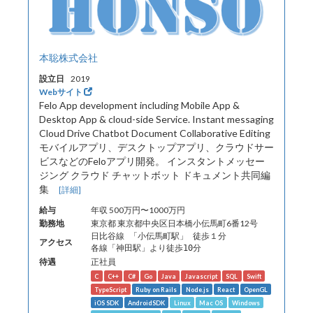
本聡株式会社
設立日
2019
Webサイト
Felo App development including Mobile App &
Desktop App & cloud-side Service. Instant messaging
Cloud Drive Chatbot Document Collaborative Editing
モバイルアプリ、デスクトップアプリ、クラウドサー
ビスなどのFeloアプリ開発。 インスタントメッセー
ジング クラウド チャットボット ドキュメント共同編
集
[詳細]
給与
年収 500万円〜1000万円
勤務地
東京都 東京都中央区日本橋小伝馬町6番12号
日比谷線 「小伝馬町駅」 徒歩１分
アクセス
各線「神田駅」より徒歩10分
待遇
正社員
C
C++
C#
Go
Java
Javascript
SQL
Swift
TypeScript
Ruby on Rails
Node.js
React
OpenGL
iOS SDK
AndroidSDK
Linux
Mac OS
Windows