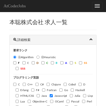
AtCoderJobs
本聡株式会社 求人一覧
詳細検索
要求ランク
ⒶAlgorithm
ⒽHeuristic
F
E
D
C
B
A
S
SS
SSS
プログラミング言語
C
C++
C#
Clojure
Cobol
D
Erlang
F#
Fortran
Go
Haskell
HTML/CSS
Java
Javascript
Julia
Lisp
Lua
Objective-C
OCaml
Pascal
Perl