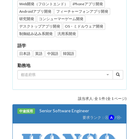
Web開発（フロントエンド）
iPhoneアプリ開発
Androidアプリ開発
フィーチャーフォンアプリ開発
研究開発
コンシューマーゲーム開発
デスクトップアプリ開発
OS・ミドルウェア開発
制御組み込み系開発
汎用系開発
語学
日本語
英語
中国語
韓国語
勤務地
都道府県
該当求人: 全 1 件 (全 1 ページ)
Senior Software Engineer
中途採用
要求ランク：
Ⓐ
A
/
Ⓗ
-