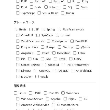
PHP
Python2
Python3
R
Ruby
Rust
Scala
Scheme
SQL
Swift
TypeScript
Visual Basic
Kotlin
フレームワーク
Struts
JSF
Spring
Play Framework
CakePHP
Symfony
Laravel
Zend Framework
CodeIgniter
FuelPHP
Ruby on Rails
Django
Node.js
jQuery
AngularJS
React
Bootstrap
Echo
iris
Gin
Goji
Revel
Unity
Unreal Engine
cocos2d
.NET Framework
DirectX
OpenGL
iOS SDK
AndroidSDK
Electron
Vue.js
開発環境
Linux
UNIX
Mac OS
Windows
Windows Server
Apache
Nginx
IIS
Amazon Web Service
Microsoft Azure