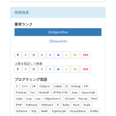
簡易検索
要求ランク
ⒶAlgorithm
ⒽHeuristic
F
E
D
C
B
A
S
SS
SSS
上限を指定して検索
F
E
D
C
B
A
S
SS
SSS
プログラミング言語
C
C++
C#
Clojure
Cobol
D
Erlang
F#
Fortran
Go
Haskell
HTML/CSS
Java
Javascript
Julia
Lisp
Lua
Objective-C
OCaml
Pascal
Perl
PHP
Python2
Python3
R
Ruby
Rust
Scala
Scheme
SQL
Swift
TypeScript
Visual Basic
Kotlin