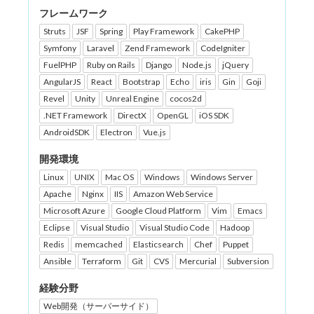
フレームワーク
Struts
JSF
Spring
Play Framework
CakePHP
Symfony
Laravel
Zend Framework
CodeIgniter
FuelPHP
Ruby on Rails
Django
Node.js
jQuery
AngularJS
React
Bootstrap
Echo
iris
Gin
Goji
Revel
Unity
Unreal Engine
cocos2d
.NET Framework
DirectX
OpenGL
iOS SDK
AndroidSDK
Electron
Vue.js
開発環境
Linux
UNIX
Mac OS
Windows
Windows Server
Apache
Nginx
IIS
Amazon Web Service
Microsoft Azure
Google Cloud Platform
Vim
Emacs
Eclipse
Visual Studio
Visual Studio Code
Hadoop
Redis
memcached
Elasticsearch
Chef
Puppet
Ansible
Terraform
Git
CVS
Mercurial
Subversion
経験分野
Web開発（サーバーサイド）