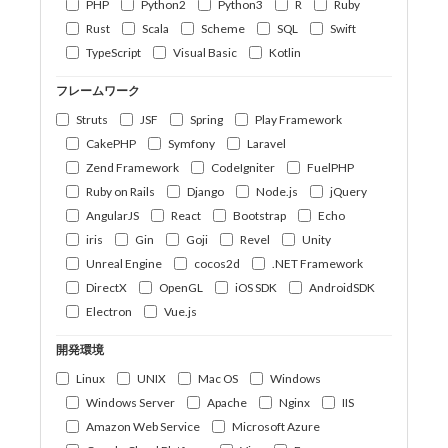
PHP
Python2
Python3
R
Ruby
Rust
Scala
Scheme
SQL
Swift
TypeScript
Visual Basic
Kotlin
フレームワーク
Struts
JSF
Spring
Play Framework
CakePHP
Symfony
Laravel
Zend Framework
CodeIgniter
FuelPHP
Ruby on Rails
Django
Node.js
jQuery
AngularJS
React
Bootstrap
Echo
iris
Gin
Goji
Revel
Unity
Unreal Engine
cocos2d
.NET Framework
DirectX
OpenGL
iOS SDK
AndroidSDK
Electron
Vue.js
開発環境
Linux
UNIX
Mac OS
Windows
Windows Server
Apache
Nginx
IIS
Amazon Web Service
Microsoft Azure