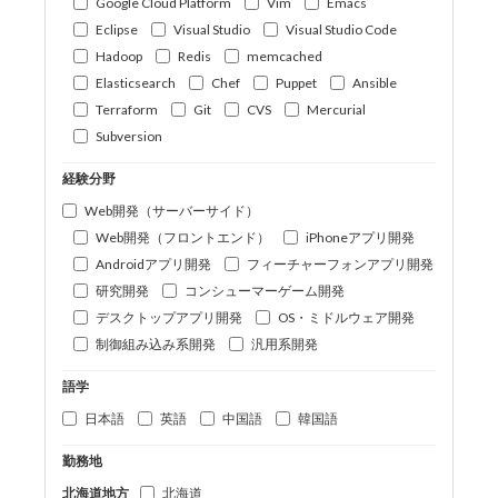
Google Cloud Platform
Vim
Emacs
Eclipse
Visual Studio
Visual Studio Code
Hadoop
Redis
memcached
Elasticsearch
Chef
Puppet
Ansible
Terraform
Git
CVS
Mercurial
Subversion
経験分野
Web開発（サーバーサイド）
Web開発（フロントエンド）
iPhoneアプリ開発
Androidアプリ開発
フィーチャーフォンアプリ開発
研究開発
コンシューマーゲーム開発
デスクトップアプリ開発
OS・ミドルウェア開発
制御組み込み系開発
汎用系開発
語学
日本語
英語
中国語
韓国語
勤務地
北海道地方
北海道