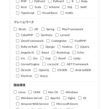
PHP
Python2
Python3
R
Ruby
Rust
Scala
Scheme
SQL
Swift
TypeScript
Visual Basic
Kotlin
フレームワーク
Struts
JSF
Spring
Play Framework
CakePHP
Symfony
Laravel
Zend Framework
CodeIgniter
FuelPHP
Ruby on Rails
Django
Node.js
jQuery
AngularJS
React
Bootstrap
Echo
iris
Gin
Goji
Revel
Unity
Unreal Engine
cocos2d
.NET Framework
DirectX
OpenGL
iOS SDK
AndroidSDK
Electron
Vue.js
開発環境
Linux
UNIX
Mac OS
Windows
Windows Server
Apache
Nginx
IIS
Amazon Web Service
Microsoft Azure