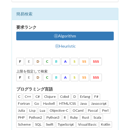
簡易検索
要求ランク
ⒶAlgorithm
ⒽHeuristic
F
E
D
C
B
A
S
SS
SSS
上限を指定して検索
F
E
D
C
B
A
S
SS
SSS
プログラミング言語
C
C++
C#
Clojure
Cobol
D
Erlang
F#
Fortran
Go
Haskell
HTML/CSS
Java
Javascript
Julia
Lisp
Lua
Objective-C
OCaml
Pascal
Perl
PHP
Python2
Python3
R
Ruby
Rust
Scala
Scheme
SQL
Swift
TypeScript
Visual Basic
Kotlin