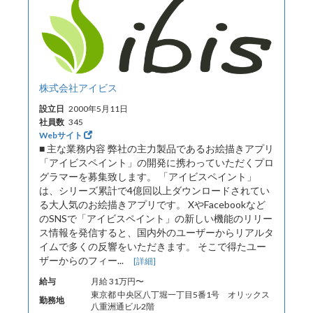
株式会社アイビス
設立日
2000年5月11日
社員数
345
Webサイト
■ 主な業務内容 弊社の主力製品であるお絵描きアプリ
「アイビスペイント」の開発に携わっていただくプロ
グラマーを募集致します。 「アイビスペイント」
は、シリーズ累計で4億回以上ダウンロードされてい
る大人気のお絵描きアプリです。 XやFacebookなど
のSNSで「アイビスペイント」の新しい機能のリリー
ス情報を発信すると、国内外のユーザーからリアルタ
イムで多くの反響をいただきます。 そこで得たユー
ザーからのフィー...
[詳細]
給与
月給 31万円〜
東京都 中央区八丁堀一丁目5番1号 オリックス
勤務地
八重洲通ビル2階