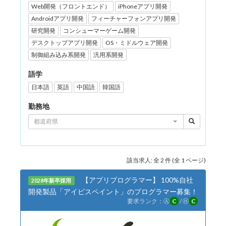
Web開発（フロントエンド）
iPhoneアプリ開発
Androidアプリ開発
フィーチャーフォンアプリ開発
研究開発
コンシューマーゲーム開発
デスクトップアプリ開発
OS・ミドルウェア開発
制御組み込み系開発
汎用系開発
語学
日本語
英語
中国語
韓国語
勤務地
都道府県
該当求人: 全 2 件 (全 1 ページ)
【アプリプログラマー】 100%自社
2028年新卒採用
開発製品「アイビスペイント」のプログラマー募集！
要求ランク：
Ⓐ
C
/
Ⓗ
C