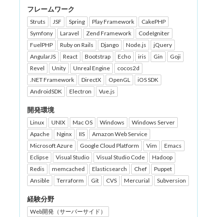
フレームワーク
Struts
JSF
Spring
Play Framework
CakePHP
Symfony
Laravel
Zend Framework
CodeIgniter
FuelPHP
Ruby on Rails
Django
Node.js
jQuery
AngularJS
React
Bootstrap
Echo
iris
Gin
Goji
Revel
Unity
Unreal Engine
cocos2d
.NET Framework
DirectX
OpenGL
iOS SDK
AndroidSDK
Electron
Vue.js
開発環境
Linux
UNIX
Mac OS
Windows
Windows Server
Apache
Nginx
IIS
Amazon Web Service
Microsoft Azure
Google Cloud Platform
Vim
Emacs
Eclipse
Visual Studio
Visual Studio Code
Hadoop
Redis
memcached
Elasticsearch
Chef
Puppet
Ansible
Terraform
Git
CVS
Mercurial
Subversion
経験分野
Web開発（サーバーサイド）