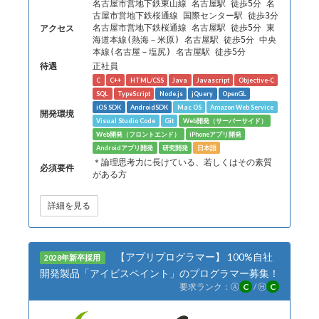
名古屋市営地下鉄東山線 名古屋駅 徒歩5分 名
古屋市営地下鉄桜通線 国際センター駅 徒歩3分
アクセス
名古屋市営地下鉄桜通線 名古屋駅 徒歩5分 東
海道本線(熱海－米原) 名古屋駅 徒歩5分 中央
本線(名古屋－塩尻) 名古屋駅 徒歩5分
待遇
正社員
C
C++
HTML/CSS
Java
Javascript
Objective-C
SQL
TypeScript
Node.js
jQuery
OpenGL
iOS SDK
AndroidSDK
Mac OS
Amazon Web Service
開発環境
Visual Studio Code
Git
Web開発（サーバーサイド）
Web開発（フロントエンド）
iPhoneアプリ開発
Androidアプリ開発
研究開発
日本語
＊論理思考力に長けている、若しくはその素質
必須要件
がある方
詳細を見る
【アプリプログラマー】 100%自社
2028年新卒採用
開発製品「アイビスペイント」のプログラマー募集！
要求ランク：
Ⓐ
C
/
Ⓗ
C