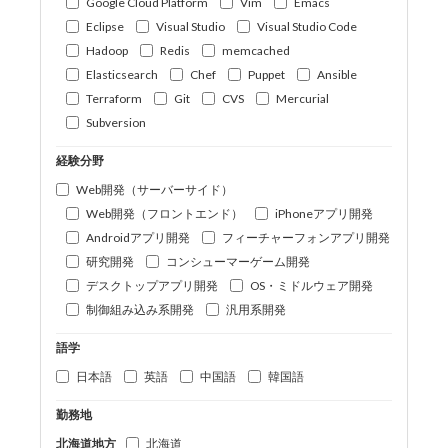
Google Cloud Platform
Vim
Emacs
Eclipse
Visual Studio
Visual Studio Code
Hadoop
Redis
memcached
Elasticsearch
Chef
Puppet
Ansible
Terraform
Git
CVS
Mercurial
Subversion
経験分野
Web開発（サーバーサイド）
Web開発（フロントエンド）
iPhoneアプリ開発
Androidアプリ開発
フィーチャーフォンアプリ開発
研究開発
コンシューマーゲーム開発
デスクトップアプリ開発
OS・ミドルウェア開発
制御組み込み系開発
汎用系開発
語学
日本語
英語
中国語
韓国語
勤務地
北海道地方
北海道