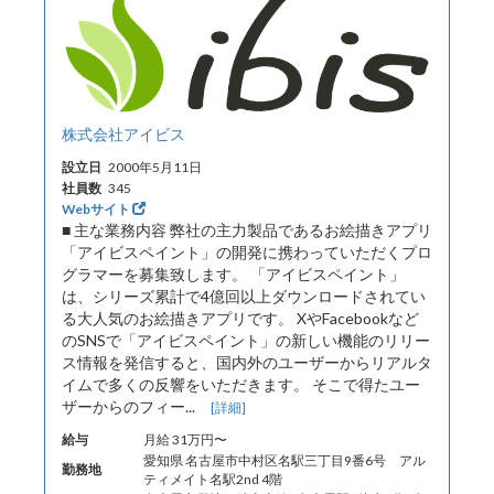
株式会社アイビス
設立日
2000年5月11日
社員数
345
Webサイト
■ 主な業務内容 弊社の主力製品であるお絵描きアプリ
「アイビスペイント」の開発に携わっていただくプロ
グラマーを募集致します。 「アイビスペイント」
は、シリーズ累計で4億回以上ダウンロードされてい
る大人気のお絵描きアプリです。 XやFacebookなど
のSNSで「アイビスペイント」の新しい機能のリリー
ス情報を発信すると、国内外のユーザーからリアルタ
イムで多くの反響をいただきます。 そこで得たユー
ザーからのフィー...
[詳細]
給与
月給 31万円〜
愛知県 名古屋市中村区名駅三丁目9番6号 アル
勤務地
ティメイト名駅2nd 4階