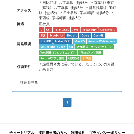
＊日比谷線 八丁堀駅 徒歩3分 ＊京葉線(東京
－蘇我) 八丁堀駅 徒歩3分 ＊都営浅草線 宝町
アクセス
駅 徒歩5分 ＊日比谷線 茅場町駅 徒歩6分 ＊
東西線 茅場町駅 徒歩6分
待遇
正社員
C
C++
HTML/CSS
Java
Javascript
Objective-C
SQL
TypeScript
Node.js
jQuery
OpenGL
iOS SDK
AndroidSDK
Mac OS
Amazon Web Service
開発環境
Visual Studio Code
Git
Web開発（サーバーサイド）
Web開発（フロントエンド）
iPhoneアプリ開発
Androidアプリ開発
研究開発
日本語
＊論理思考力に長けている、若しくはその素質
必須要件
がある方
詳細を見る
1
チュートリアル
採用担当者の方へ
利用規約
プライバシーポリシー