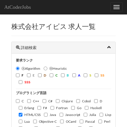
AtCoderJobs
株式会社アイビス 求人一覧
詳細検索
要求ランク
ⒶAlgorithm
ⒽHeuristic
F
E
D
C
B
A
S
SS
SSS
プログラミング言語
C
C++
C#
Clojure
Cobol
D
Erlang
F#
Fortran
Go
Haskell
HTML/CSS
Java
Javascript
Julia
Lisp
Lua
Objective-C
OCaml
Pascal
Perl