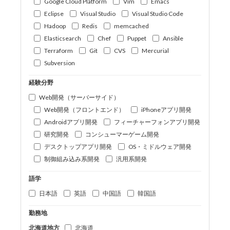
Google Cloud Platform
Vim
Emacs
Eclipse
Visual Studio
Visual Studio Code
Hadoop
Redis
memcached
Elasticsearch
Chef
Puppet
Ansible
Terraform
Git
CVS
Mercurial
Subversion
経験分野
Web開発（サーバーサイド）
Web開発（フロントエンド）
iPhoneアプリ開発
Androidアプリ開発
フィーチャーフォンアプリ開発
研究開発
コンシューマーゲーム開発
デスクトップアプリ開発
OS・ミドルウェア開発
制御組み込み系開発
汎用系開発
語学
日本語
英語
中国語
韓国語
勤務地
北海道地方
北海道