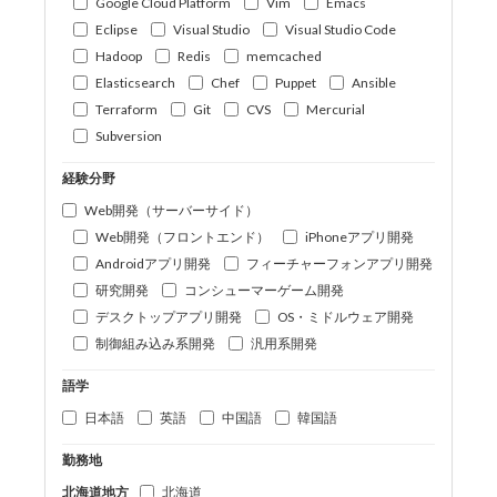
Google Cloud Platform
Vim
Emacs
Eclipse
Visual Studio
Visual Studio Code
Hadoop
Redis
memcached
Elasticsearch
Chef
Puppet
Ansible
Terraform
Git
CVS
Mercurial
Subversion
経験分野
Web開発（サーバーサイド）
Web開発（フロントエンド）
iPhoneアプリ開発
Androidアプリ開発
フィーチャーフォンアプリ開発
研究開発
コンシューマーゲーム開発
デスクトップアプリ開発
OS・ミドルウェア開発
制御組み込み系開発
汎用系開発
語学
日本語
英語
中国語
韓国語
勤務地
北海道地方
北海道