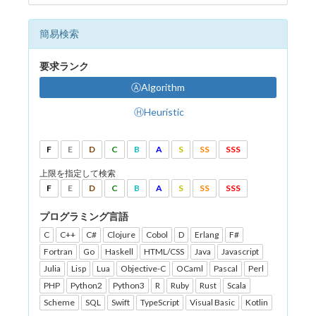
簡易検索
要求ランク
ⒶAlgorithm
ⒽHeuristic
F
E
D
C
B
A
S
SS
SSS
上限を指定して検索
F
E
D
C
B
A
S
SS
SSS
プログラミング言語
C
C++
C#
Clojure
Cobol
D
Erlang
F#
Fortran
Go
Haskell
HTML/CSS
Java
Javascript
Julia
Lisp
Lua
Objective-C
OCaml
Pascal
Perl
PHP
Python2
Python3
R
Ruby
Rust
Scala
Scheme
SQL
Swift
TypeScript
Visual Basic
Kotlin