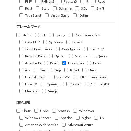
PHP
Python2
Python3
R
Ruby
Rust
Scala
Scheme
SQL
Swift
TypeScript
Visual Basic
Kotlin
フレームワーク
Struts
JSF
Spring
Play Framework
CakePHP
Symfony
Laravel
Zend Framework
CodeIgniter
FuelPHP
Ruby on Rails
Django
Node.js
jQuery
AngularJS
React
Bootstrap
Echo
iris
Gin
Goji
Revel
Unity
Unreal Engine
cocos2d
.NET Framework
DirectX
OpenGL
iOS SDK
AndroidSDK
Electron
Vue.js
開発環境
Linux
UNIX
Mac OS
Windows
Windows Server
Apache
Nginx
IIS
Amazon Web Service
Microsoft Azure