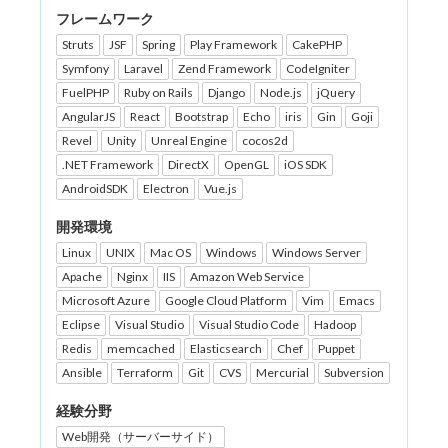
フレームワーク
Struts
JSF
Spring
Play Framework
CakePHP
Symfony
Laravel
Zend Framework
CodeIgniter
FuelPHP
Ruby on Rails
Django
Node.js
jQuery
AngularJS
React
Bootstrap
Echo
iris
Gin
Goji
Revel
Unity
Unreal Engine
cocos2d
.NET Framework
DirectX
OpenGL
iOS SDK
AndroidSDK
Electron
Vue.js
開発環境
Linux
UNIX
Mac OS
Windows
Windows Server
Apache
Nginx
IIS
Amazon Web Service
Microsoft Azure
Google Cloud Platform
Vim
Emacs
Eclipse
Visual Studio
Visual Studio Code
Hadoop
Redis
memcached
Elasticsearch
Chef
Puppet
Ansible
Terraform
Git
CVS
Mercurial
Subversion
経験分野
Web開発（サーバーサイド）