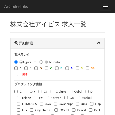
AtCoderJobs
株式会社アイビス 求人一覧
詳細検索
要求ランク
ⒶAlgorithm
ⒽHeuristic
F
E
D
C
B
A
S
SS
SSS
プログラミング言語
C
C++
C#
Clojure
Cobol
D
Erlang
F#
Fortran
Go
Haskell
HTML/CSS
Java
Javascript
Julia
Lisp
Lua
Objective-C
OCaml
Pascal
Perl