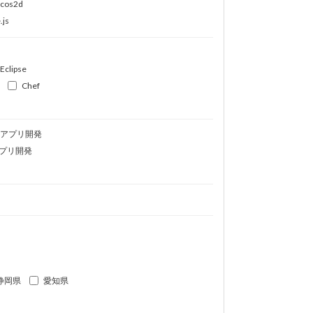
ocos2d
.js
Eclipse
Chef
idアプリ開発
プリ開発
静岡県
愛知県