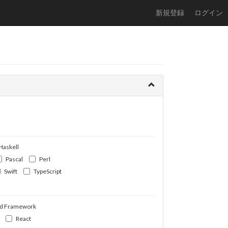
新規登録
ログイン
Haskell
Pascal
Perl
Swift
TypeScript
d Framework
React