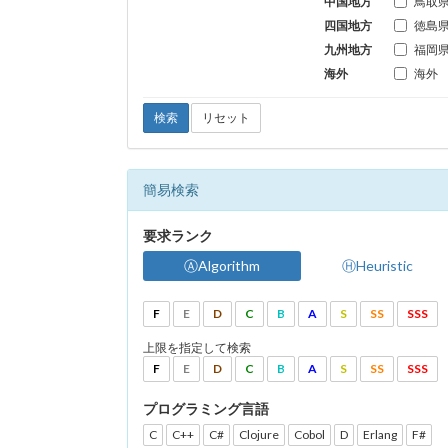
中国地方
鳥取
四国地方
徳島
九州地方
福岡
海外
海外
検索
リセット
簡易検索
要求ランク
ⒶAlgorithm
ⒽHeuristic
F
E
D
C
B
A
S
SS
SSS
上限を指定して検索
F
E
D
C
B
A
S
SS
SSS
プログラミング言語
C
C++
C#
Clojure
Cobol
D
Erlang
F#