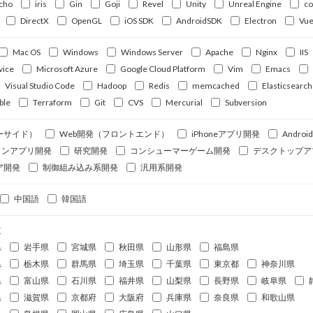
cho
iris
Gin
Goji
Revel
Unity
Unreal Engine
c
DirectX
OpenGL
iOS SDK
AndroidSDK
Electron
Vue
Mac OS
Windows
Windows Server
Apache
Nginx
IIS
vice
Microsoft Azure
Google Cloud Platform
Vim
Emacs
Visual Studio Code
Hadoop
Redis
memcached
Elasticsearch
ble
Terraform
Git
CVS
Mercurial
Subversion
ーサイド）
Web開発（フロントエンド）
iPhoneアプリ開発
Andro
ォンアプリ開発
研究開発
コンシューマーゲーム開発
デスクトップア
ア開発
制御組み込み系開発
汎用系開発
中国語
韓国語
道
県
岩手県
宮城県
秋田県
山形県
福島県
県
栃木県
群馬県
埼玉県
千葉県
東京都
神奈川県
県
富山県
石川県
福井県
山梨県
長野県
岐阜県
県
滋賀県
京都府
大阪府
兵庫県
奈良県
和歌山県