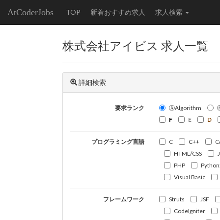
AtCoderJobs
TOP
新着おすすめ求人
求人検索
株式会社アイビス 求人一覧
詳細検索
要求ランク
ⒶAlgorithm
F
E
D
プログラミング言語
C
C++
C
HTML/CSS
PHP
Python
Visual Basic
フレームワーク
Struts
JSF
CodeIgniter