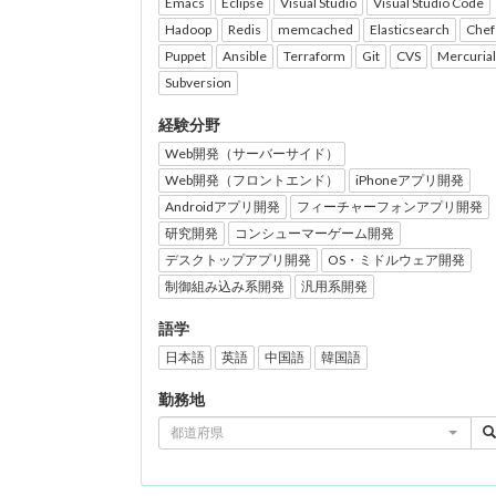
Emacs
Eclipse
Visual Studio
Visual Studio Code
Hadoop
Redis
memcached
Elasticsearch
Chef
Puppet
Ansible
Terraform
Git
CVS
Mercurial
Subversion
経験分野
Web開発（サーバーサイド）
Web開発（フロントエンド）
iPhoneアプリ開発
Androidアプリ開発
フィーチャーフォンアプリ開発
研究開発
コンシューマーゲーム開発
デスクトップアプリ開発
OS・ミドルウェア開発
制御組み込み系開発
汎用系開発
語学
日本語
英語
中国語
韓国語
勤務地
都道府県