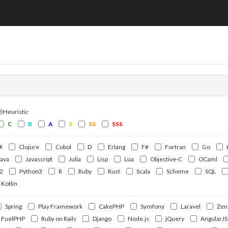
ⒽHeuristic
C
B
A
S
SS
SSS
#
Clojure
Cobol
D
Erlang
F#
Fortran
Go
Java
Javascript
Julia
Lisp
Lua
Objective-C
OCaml
2
Python3
R
Ruby
Rust
Scala
Scheme
SQL
Kotlin
Spring
Play Framework
CakePHP
Symfony
Laravel
Zen
FuelPHP
Ruby on Rails
Django
Node.js
jQuery
AngularJS