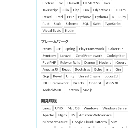
Fortran
Go
Haskell
HTML/CSS
Java
Javascript
Julia
Lisp
Lua
Objective-C
OCaml
Pascal
Perl
PHP
Python2
Python3
R
Ruby
Rust
Scala
Scheme
SQL
Swift
TypeScript
Visual Basic
Kotlin
フレームワーク
Struts
JSF
Spring
Play Framework
CakePHP
Symfony
Laravel
Zend Framework
CodeIgniter
FuelPHP
Ruby on Rails
Django
Node.js
jQuery
AngularJS
React
Bootstrap
Echo
iris
Gin
Goji
Revel
Unity
Unreal Engine
cocos2d
.NET Framework
DirectX
OpenGL
iOS SDK
AndroidSDK
Electron
Vue.js
開発環境
Linux
UNIX
Mac OS
Windows
Windows Server
Apache
Nginx
IIS
Amazon Web Service
Microsoft Azure
Google Cloud Platform
Vim