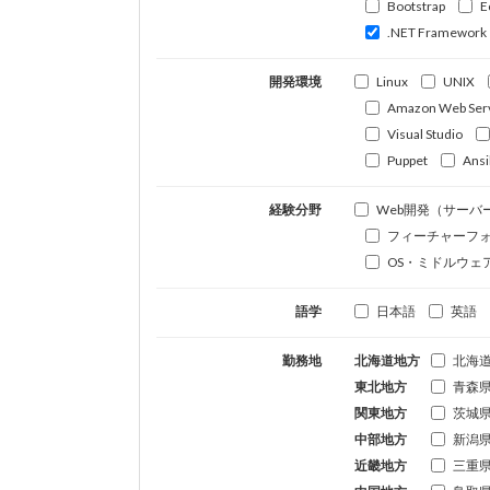
Bootstrap
E
.NET Framework
開発環境
Linux
UNIX
Amazon Web Ser
Visual Studio
Puppet
Ansi
経験分野
Web開発（サーバ
フィーチャーフ
OS・ミドルウェ
語学
日本語
英語
勤務地
北海道地方
北海
東北地方
青森
関東地方
茨城
中部地方
新潟
近畿地方
三重