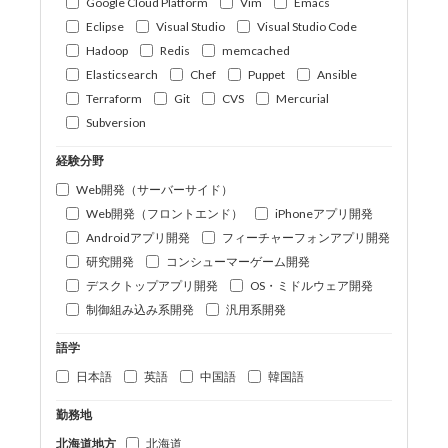
Google Cloud Platform
Vim
Emacs
Eclipse
Visual Studio
Visual Studio Code
Hadoop
Redis
memcached
Elasticsearch
Chef
Puppet
Ansible
Terraform
Git
CVS
Mercurial
Subversion
経験分野
Web開発（サーバーサイド）
Web開発（フロントエンド）
iPhoneアプリ開発
Androidアプリ開発
フィーチャーフォンアプリ開発
研究開発
コンシューマーゲーム開発
デスクトップアプリ開発
OS・ミドルウェア開発
制御組み込み系開発
汎用系開発
語学
日本語
英語
中国語
韓国語
勤務地
北海道地方
北海道