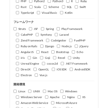
PHP
Python2
Python3
R
Ruby
Rust
Scala
Scheme
SQL
Swift
TypeScript
Visual Basic
Kotlin
フレームワーク
Struts
JSF
Spring
Play Framework
CakePHP
Symfony
Laravel
Zend Framework
CodeIgniter
FuelPHP
Ruby on Rails
Django
Node.js
jQuery
AngularJS
React
Bootstrap
Echo
iris
Gin
Goji
Revel
Unity
Unreal Engine
cocos2d
.NET Framework
DirectX
OpenGL
iOS SDK
AndroidSDK
Electron
Vue.js
開発環境
Linux
UNIX
Mac OS
Windows
Windows Server
Apache
Nginx
IIS
Amazon Web Service
Microsoft Azure