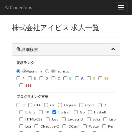
AtCoderJobs
株式会社アイビス 求人一覧
詳細検索
要求ランク
ⒶAlgorithm
ⒽHeuristic
F
E
D
C
B
A
S
SS
SSS
プログラミング言語
C
C++
C#
Clojure
Cobol
D
Erlang
F#
Fortran
Go
Haskell
HTML/CSS
Java
Javascript
Julia
Lisp
Lua
Objective-C
OCaml
Pascal
Perl