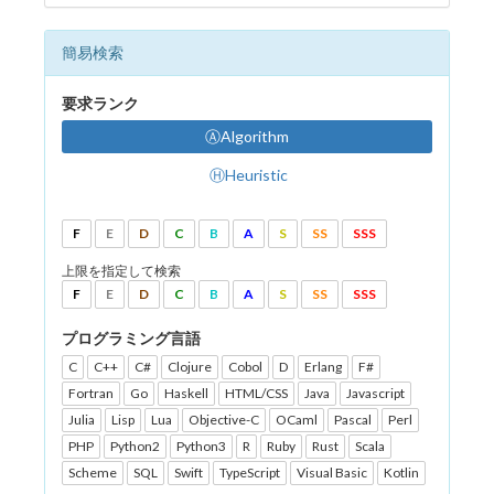
簡易検索
要求ランク
ⒶAlgorithm
ⒽHeuristic
F
E
D
C
B
A
S
SS
SSS
上限を指定して検索
F
E
D
C
B
A
S
SS
SSS
プログラミング言語
C
C++
C#
Clojure
Cobol
D
Erlang
F#
Fortran
Go
Haskell
HTML/CSS
Java
Javascript
Julia
Lisp
Lua
Objective-C
OCaml
Pascal
Perl
PHP
Python2
Python3
R
Ruby
Rust
Scala
Scheme
SQL
Swift
TypeScript
Visual Basic
Kotlin