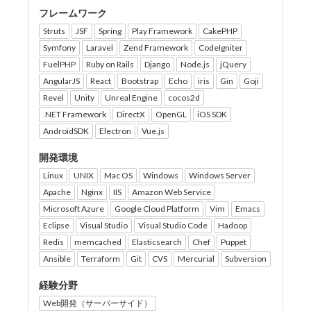
フレームワーク
Struts
JSF
Spring
Play Framework
CakePHP
Symfony
Laravel
Zend Framework
CodeIgniter
FuelPHP
Ruby on Rails
Django
Node.js
jQuery
AngularJS
React
Bootstrap
Echo
iris
Gin
Goji
Revel
Unity
Unreal Engine
cocos2d
.NET Framework
DirectX
OpenGL
iOS SDK
AndroidSDK
Electron
Vue.js
開発環境
Linux
UNIX
Mac OS
Windows
Windows Server
Apache
Nginx
IIS
Amazon Web Service
Microsoft Azure
Google Cloud Platform
Vim
Emacs
Eclipse
Visual Studio
Visual Studio Code
Hadoop
Redis
memcached
Elasticsearch
Chef
Puppet
Ansible
Terraform
Git
CVS
Mercurial
Subversion
経験分野
Web開発（サーバーサイド）