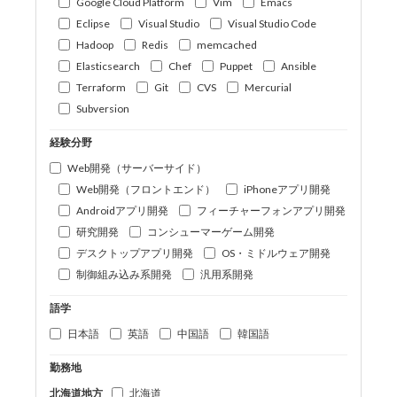
Google Cloud Platform
Vim
Emacs
Eclipse
Visual Studio
Visual Studio Code
Hadoop
Redis
memcached
Elasticsearch
Chef
Puppet
Ansible
Terraform
Git
CVS
Mercurial
Subversion
経験分野
Web開発（サーバーサイド）
Web開発（フロントエンド）
iPhoneアプリ開発
Androidアプリ開発
フィーチャーフォンアプリ開発
研究開発
コンシューマーゲーム開発
デスクトップアプリ開発
OS・ミドルウェア開発
制御組み込み系開発
汎用系開発
語学
日本語
英語
中国語
韓国語
勤務地
北海道地方
北海道