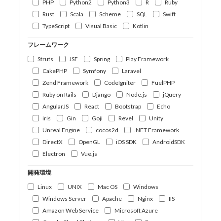
PHP
Python2
Python3
R
Ruby
Rust
Scala
Scheme
SQL
Swift
TypeScript
Visual Basic
Kotlin
フレームワーク
Struts
JSF
Spring
Play Framework
CakePHP
Symfony
Laravel
Zend Framework
CodeIgniter
FuelPHP
Ruby on Rails
Django
Node.js
jQuery
AngularJS
React
Bootstrap
Echo
iris
Gin
Goji
Revel
Unity
Unreal Engine
cocos2d
.NET Framework
DirectX
OpenGL
iOS SDK
AndroidSDK
Electron
Vue.js
開発環境
Linux
UNIX
Mac OS
Windows
Windows Server
Apache
Nginx
IIS
Amazon Web Service
Microsoft Azure