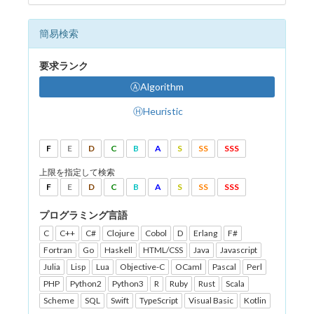
簡易検索
要求ランク
ⒶAlgorithm
ⒽHeuristic
F
E
D
C
B
A
S
SS
SSS
上限を指定して検索
F
E
D
C
B
A
S
SS
SSS
プログラミング言語
C
C++
C#
Clojure
Cobol
D
Erlang
F#
Fortran
Go
Haskell
HTML/CSS
Java
Javascript
Julia
Lisp
Lua
Objective-C
OCaml
Pascal
Perl
PHP
Python2
Python3
R
Ruby
Rust
Scala
Scheme
SQL
Swift
TypeScript
Visual Basic
Kotlin