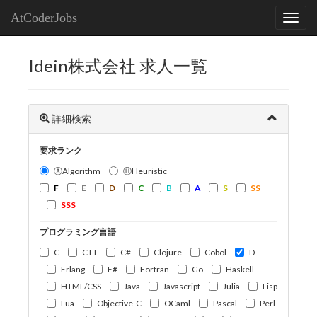
AtCoderJobs
Idein株式会社 求人一覧
詳細検索
要求ランク
ⒶAlgorithm
ⒽHeuristic
F
E
D
C
B
A
S
SS
SSS
プログラミング言語
C
C++
C#
Clojure
Cobol
D
Erlang
F#
Fortran
Go
Haskell
HTML/CSS
Java
Javascript
Julia
Lisp
Lua
Objective-C
OCaml
Pascal
Perl