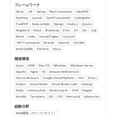
フレームワーク
Struts
JSF
Spring
Play Framework
CakePHP
Symfony
Laravel
Zend Framework
CodeIgniter
FuelPHP
Ruby on Rails
Django
Node.js
jQuery
AngularJS
React
Bootstrap
Echo
iris
Gin
Goji
Revel
Unity
Unreal Engine
cocos2d
.NET Framework
DirectX
OpenGL
iOS SDK
AndroidSDK
Electron
Vue.js
開発環境
Linux
UNIX
Mac OS
Windows
Windows Server
Apache
Nginx
IIS
Amazon Web Service
Microsoft Azure
Google Cloud Platform
Vim
Emacs
Eclipse
Visual Studio
Visual Studio Code
Hadoop
Redis
memcached
Elasticsearch
Chef
Puppet
Ansible
Terraform
Git
CVS
Mercurial
Subversion
経験分野
Web開発（サーバーサイド）