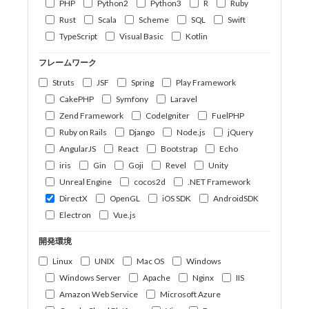
PHP
Python2
Python3
R
Ruby
Rust
Scala
Scheme
SQL
Swift
TypeScript
Visual Basic
Kotlin
フレームワーク
Struts
JSF
Spring
Play Framework
CakePHP
Symfony
Laravel
Zend Framework
CodeIgniter
FuelPHP
Ruby on Rails
Django
Node.js
jQuery
AngularJS
React
Bootstrap
Echo
iris
Gin
Goji
Revel
Unity
Unreal Engine
cocos2d
.NET Framework
DirectX
OpenGL
iOS SDK
AndroidSDK
Electron
Vue.js
開発環境
Linux
UNIX
Mac OS
Windows
Windows Server
Apache
Nginx
IIS
Amazon Web Service
Microsoft Azure