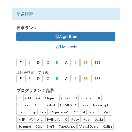
簡易検索
要求ランク
ⒶAlgorithm
ⒽHeuristic
F
E
D
C
B
A
S
SS
SSS
上限を指定して検索
F
E
D
C
B
A
S
SS
SSS
プログラミング言語
C
C++
C#
Clojure
Cobol
D
Erlang
F#
Fortran
Go
Haskell
HTML/CSS
Java
Javascript
Julia
Lisp
Lua
Objective-C
OCaml
Pascal
Perl
PHP
Python2
Python3
R
Ruby
Rust
Scala
Scheme
SQL
Swift
TypeScript
Visual Basic
Kotlin