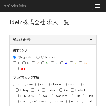
AtCoderJobs
Idein株式会社 求人一覧
詳細検索
要求ランク
ⒶAlgorithm
ⒽHeuristic
F
E
D
C
B
A
S
SS
SSS
プログラミング言語
C
C++
C#
Clojure
Cobol
D
Erlang
F#
Fortran
Go
Haskell
HTML/CSS
Java
Javascript
Julia
Lisp
Lua
Objective-C
OCaml
Pascal
Perl