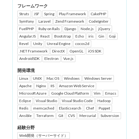
フレームワーク
Struts
JSF
Spring
Play Framework
CakePHP
Symfony
Laravel
Zend Framework
CodeIgniter
FuelPHP
Ruby on Rails
Django
Node.js
jQuery
AngularJS
React
Bootstrap
Echo
iris
Gin
Goji
Revel
Unity
Unreal Engine
cocos2d
.NET Framework
DirectX
OpenGL
iOS SDK
AndroidSDK
Electron
Vue.js
開発環境
Linux
UNIX
Mac OS
Windows
Windows Server
Apache
Nginx
IIS
Amazon Web Service
Microsoft Azure
Google Cloud Platform
Vim
Emacs
Eclipse
Visual Studio
Visual Studio Code
Hadoop
Redis
memcached
Elasticsearch
Chef
Puppet
Ansible
Terraform
Git
CVS
Mercurial
Subversion
経験分野
Web開発（サーバーサイド）