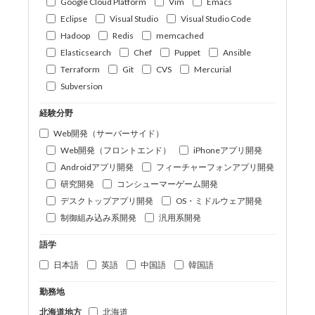
Google Cloud Platform
Vim
Emacs
Eclipse
Visual Studio
Visual Studio Code
Hadoop
Redis
memcached
Elasticsearch
Chef
Puppet
Ansible
Terraform
Git
CVS
Mercurial
Subversion
経験分野
Web開発（サーバーサイド）
Web開発（フロントエンド）
iPhoneアプリ開発
Androidアプリ開発
フィーチャーフォンアプリ開発
研究開発
コンシューマーゲーム開発
デスクトップアプリ開発
OS・ミドルウェア開発
制御組み込み系開発
汎用系開発
語学
日本語
英語
中国語
韓国語
勤務地
北海道地方
北海道