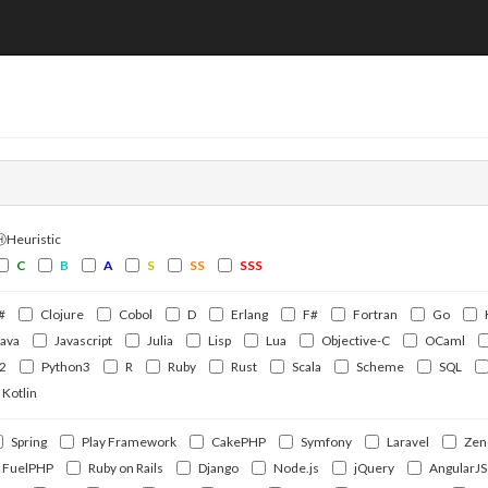
ⒽHeuristic
C
B
A
S
SS
SSS
#
Clojure
Cobol
D
Erlang
F#
Fortran
Go
Java
Javascript
Julia
Lisp
Lua
Objective-C
OCaml
2
Python3
R
Ruby
Rust
Scala
Scheme
SQL
Kotlin
Spring
Play Framework
CakePHP
Symfony
Laravel
Zen
FuelPHP
Ruby on Rails
Django
Node.js
jQuery
AngularJS