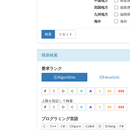
中国地方
鳥取
四国地方
徳島
九州地方
福岡
海外
海外
検索
リセット
簡易検索
要求ランク
ⒶAlgorithm
ⒽHeuristic
F
E
D
C
B
A
S
SS
SSS
上限を指定して検索
F
E
D
C
B
A
S
SS
SSS
プログラミング言語
C
C++
C#
Clojure
Cobol
D
Erlang
F#