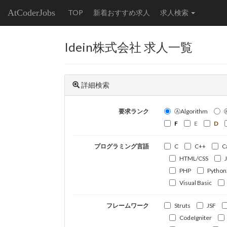
AtCoderJobs
TOP
新着おすすめ求人
求人検索
Idein株式会社 求人一覧
詳細検索
要求ランク
ⒶAlgorithm
F
E
D
プログラミング言語
C
C++
C
HTML/CSS
PHP
Python
Visual Basic
フレームワーク
Struts
JSF
CodeIgniter