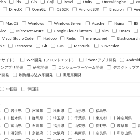
cho
iris
Gin
Goji
Revel
Unity
Unreal Engine
c
DirectX
OpenGL
iOS SDK
AndroidSDK
Electron
Vue
Mac OS
Windows
Windows Server
Apache
Nginx
IIS
vice
Microsoft Azure
Google Cloud Platform
Vim
Emacs
Visual Studio Code
Hadoop
Redis
memcached
Elasticsearch
ble
Terraform
Git
CVS
Mercurial
Subversion
ーサイド）
Web開発（フロントエンド）
iPhoneアプリ開発
Andro
ォンアプリ開発
研究開発
コンシューマーゲーム開発
デスクトップア
ア開発
制御組み込み系開発
汎用系開発
中国語
韓国語
道
県
岩手県
宮城県
秋田県
山形県
福島県
県
栃木県
群馬県
埼玉県
千葉県
東京都
神奈川県
県
富山県
石川県
福井県
山梨県
長野県
岐阜県
県
滋賀県
京都府
大阪府
兵庫県
奈良県
和歌山県