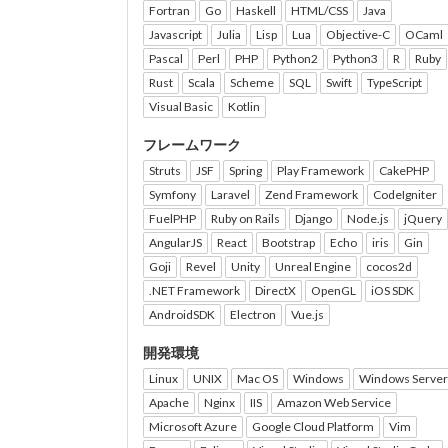
Fortran
Go
Haskell
HTML/CSS
Java
Javascript
Julia
Lisp
Lua
Objective-C
OCaml
Pascal
Perl
PHP
Python2
Python3
R
Ruby
Rust
Scala
Scheme
SQL
Swift
TypeScript
Visual Basic
Kotlin
フレームワーク
Struts
JSF
Spring
Play Framework
CakePHP
Symfony
Laravel
Zend Framework
CodeIgniter
FuelPHP
Ruby on Rails
Django
Node.js
jQuery
AngularJS
React
Bootstrap
Echo
iris
Gin
Goji
Revel
Unity
Unreal Engine
cocos2d
.NET Framework
DirectX
OpenGL
iOS SDK
AndroidSDK
Electron
Vue.js
開発環境
Linux
UNIX
Mac OS
Windows
Windows Server
Apache
Nginx
IIS
Amazon Web Service
Microsoft Azure
Google Cloud Platform
Vim