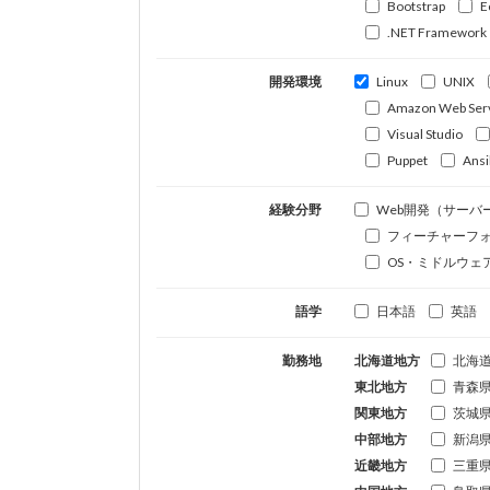
Bootstrap
E
.NET Framework
開発環境
Linux
UNIX
Amazon Web Ser
Visual Studio
Puppet
Ansi
経験分野
Web開発（サーバ
フィーチャーフ
OS・ミドルウェ
語学
日本語
英語
勤務地
北海道地方
北海
東北地方
青森
関東地方
茨城
中部地方
新潟
近畿地方
三重