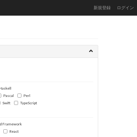
新規登録
ログイン
Haskell
Pascal
Perl
Swift
TypeScript
d Framework
React