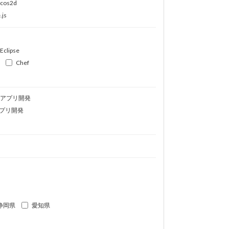
ocos2d
.js
Eclipse
Chef
idアプリ開発
プリ開発
静岡県
愛知県