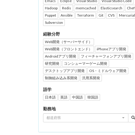
Emacs
Eclipse
Visual Studio
Visual Studio Code
Hadoop
Redis
memcached
Elasticsearch
Chef
Puppet
Ansible
Terraform
Git
CVS
Mercurial
Subversion
経験分野
Web開発（サーバーサイド）
Web開発（フロントエンド）
iPhoneアプリ開発
Androidアプリ開発
フィーチャーフォンアプリ開発
研究開発
コンシューマーゲーム開発
デスクトップアプリ開発
OS・ミドルウェア開発
制御組み込み系開発
汎用系開発
語学
日本語
英語
中国語
韓国語
勤務地
都道府県