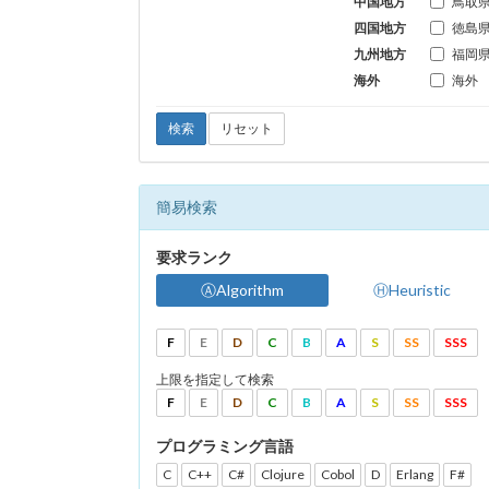
中国地方
鳥取
四国地方
徳島
九州地方
福岡
海外
海外
検索
リセット
簡易検索
要求ランク
ⒶAlgorithm
ⒽHeuristic
F
E
D
C
B
A
S
SS
SSS
上限を指定して検索
F
E
D
C
B
A
S
SS
SSS
プログラミング言語
C
C++
C#
Clojure
Cobol
D
Erlang
F#