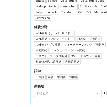
Emacs
Eclipse
Visual Studio
Visual Studio Code
Hadoop
Redis
memcached
Elasticsearch
Chef
Puppet
Ansible
Terraform
Git
CVS
Mercurial
Subversion
経験分野
Web開発（サーバーサイド）
Web開発（フロントエンド）
iPhoneアプリ開発
Androidアプリ開発
フィーチャーフォンアプリ開発
研究開発
コンシューマーゲーム開発
デスクトップアプリ開発
OS・ミドルウェア開発
制御組み込み系開発
汎用系開発
語学
日本語
英語
中国語
韓国語
勤務地
都道府県