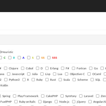
ⒽHeuristic
C
B
A
S
SS
SSS
#
Clojure
Cobol
D
Erlang
F#
Fortran
Go
Java
Javascript
Julia
Lisp
Lua
Objective-C
OCaml
2
Python3
R
Ruby
Rust
Scala
Scheme
SQL
Kotlin
Spring
Play Framework
CakePHP
Symfony
Laravel
Zen
FuelPHP
Ruby on Rails
Django
Node.js
jQuery
AngularJS