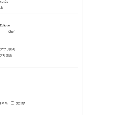
ocos2d
.js
Eclipse
Chef
idアプリ開発
プリ開発
静岡県
愛知県