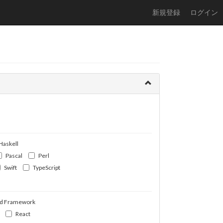
新規登録
ログイン
Haskell
Pascal
Perl
Swift
TypeScript
d Framework
React