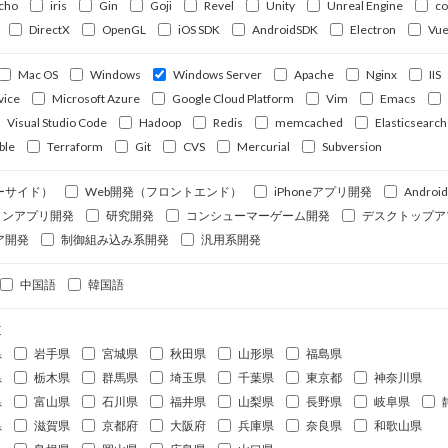
cho
iris
Gin
Goji
Revel
Unity
Unreal Engine
c
DirectX
OpenGL
iOS SDK
AndroidSDK
Electron
Vue
Mac OS
Windows
Windows Server
Apache
Nginx
IIS
vice
Microsoft Azure
Google Cloud Platform
Vim
Emacs
Visual Studio Code
Hadoop
Redis
memcached
Elasticsearch
ble
Terraform
Git
CVS
Mercurial
Subversion
ーサイド）
Web開発（フロントエンド）
iPhoneアプリ開発
Andro
ォンアプリ開発
研究開発
コンシューマーゲーム開発
デスクトップア
ア開発
制御組み込み系開発
汎用系開発
中国語
韓国語
道
県
岩手県
宮城県
秋田県
山形県
福島県
県
栃木県
群馬県
埼玉県
千葉県
東京都
神奈川県
県
富山県
石川県
福井県
山梨県
長野県
岐阜県
県
滋賀県
京都府
大阪府
兵庫県
奈良県
和歌山県