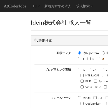
AtCoderJobs
TOP
新着おすすめ求人
求人検索
Idein株式会社 求人一覧
詳細検索
要求ランク
ⒶAlgorithm
F
E
D
プログラミング言語
C
C++
C
HTML/CSS
PHP
Python
Visual Basic
フレームワーク
Struts
JSF
CodeIgniter