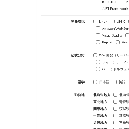
Bootstrap
E
.NET Framework
開発環境
Linux
UNIX
Amazon Web Ser
Visual Studio
Puppet
Ansi
経験分野
Web開発（サーバ
フィーチャーフ
OS・ミドルウェ
語学
日本語
英語
勤務地
北海道地方
北海
東北地方
青森
関東地方
茨城
中部地方
新潟
近畿地方
三重