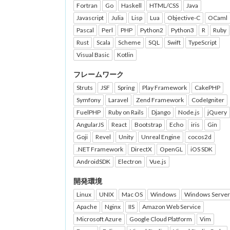
Fortran
Go
Haskell
HTML/CSS
Java
Javascript
Julia
Lisp
Lua
Objective-C
OCaml
Pascal
Perl
PHP
Python2
Python3
R
Ruby
Rust
Scala
Scheme
SQL
Swift
TypeScript
Visual Basic
Kotlin
フレームワーク
Struts
JSF
Spring
Play Framework
CakePHP
Symfony
Laravel
Zend Framework
CodeIgniter
FuelPHP
Ruby on Rails
Django
Node.js
jQuery
AngularJS
React
Bootstrap
Echo
iris
Gin
Goji
Revel
Unity
Unreal Engine
cocos2d
.NET Framework
DirectX
OpenGL
iOS SDK
AndroidSDK
Electron
Vue.js
開発環境
Linux
UNIX
Mac OS
Windows
Windows Server
Apache
Nginx
IIS
Amazon Web Service
Microsoft Azure
Google Cloud Platform
Vim