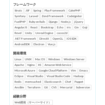
フレームワーク
Struts
JSF
Spring
Play Framework
CakePHP
Symfony
Laravel
Zend Framework
CodeIgniter
FuelPHP
Ruby on Rails
Django
Node.js
jQuery
AngularJS
React
Bootstrap
Echo
iris
Gin
Goji
Revel
Unity
Unreal Engine
cocos2d
.NET Framework
DirectX
OpenGL
iOS SDK
AndroidSDK
Electron
Vue.js
開発環境
Linux
UNIX
Mac OS
Windows
Windows Server
Apache
Nginx
IIS
Amazon Web Service
Microsoft Azure
Google Cloud Platform
Vim
Emacs
Eclipse
Visual Studio
Visual Studio Code
Hadoop
Redis
memcached
Elasticsearch
Chef
Puppet
Ansible
Terraform
Git
CVS
Mercurial
Subversion
経験分野
Web開発（サーバーサイド）