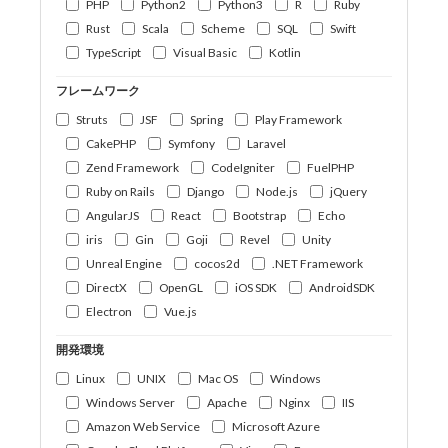
PHP
Python2
Python3
R
Ruby
Rust
Scala
Scheme
SQL
Swift
TypeScript
Visual Basic
Kotlin
フレームワーク
Struts
JSF
Spring
Play Framework
CakePHP
Symfony
Laravel
Zend Framework
CodeIgniter
FuelPHP
Ruby on Rails
Django
Node.js
jQuery
AngularJS
React
Bootstrap
Echo
iris
Gin
Goji
Revel
Unity
Unreal Engine
cocos2d
.NET Framework
DirectX
OpenGL
iOS SDK
AndroidSDK
Electron
Vue.js
開発環境
Linux
UNIX
Mac OS
Windows
Windows Server
Apache
Nginx
IIS
Amazon Web Service
Microsoft Azure