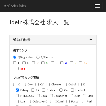
AtCoderJobs
Idein株式会社 求人一覧
詳細検索
要求ランク
ⒶAlgorithm
ⒽHeuristic
F
E
D
C
B
A
S
SS
SSS
プログラミング言語
C
C++
C#
Clojure
Cobol
D
Erlang
F#
Fortran
Go
Haskell
HTML/CSS
Java
Javascript
Julia
Lisp
Lua
Objective-C
OCaml
Pascal
Perl