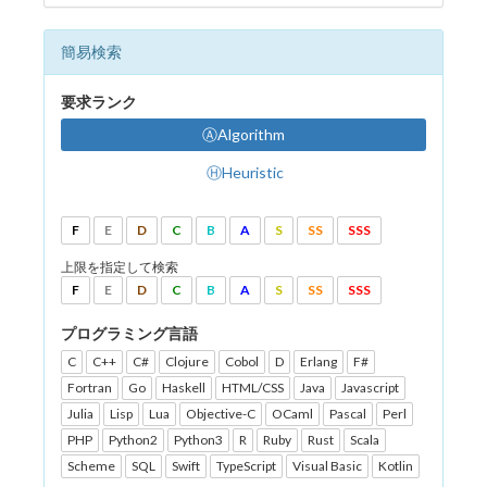
簡易検索
要求ランク
ⒶAlgorithm
ⒽHeuristic
F
E
D
C
B
A
S
SS
SSS
上限を指定して検索
F
E
D
C
B
A
S
SS
SSS
プログラミング言語
C
C++
C#
Clojure
Cobol
D
Erlang
F#
Fortran
Go
Haskell
HTML/CSS
Java
Javascript
Julia
Lisp
Lua
Objective-C
OCaml
Pascal
Perl
PHP
Python2
Python3
R
Ruby
Rust
Scala
Scheme
SQL
Swift
TypeScript
Visual Basic
Kotlin