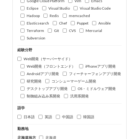
Google Cloud Platform
Vim
Emacs
Eclipse
Visual Studio
Visual Studio Code
Hadoop
Redis
memcached
Elasticsearch
Chef
Puppet
Ansible
Terraform
Git
CVS
Mercurial
Subversion
経験分野
Web開発（サーバーサイド）
Web開発（フロントエンド）
iPhoneアプリ開発
Androidアプリ開発
フィーチャーフォンアプリ開発
研究開発
コンシューマーゲーム開発
デスクトップアプリ開発
OS・ミドルウェア開発
制御組み込み系開発
汎用系開発
語学
日本語
英語
中国語
韓国語
勤務地
北海道地方
北海道