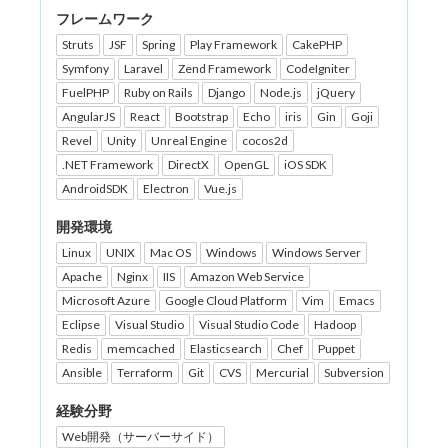
フレームワーク
Struts
JSF
Spring
Play Framework
CakePHP
Symfony
Laravel
Zend Framework
CodeIgniter
FuelPHP
Ruby on Rails
Django
Node.js
jQuery
AngularJS
React
Bootstrap
Echo
iris
Gin
Goji
Revel
Unity
Unreal Engine
cocos2d
.NET Framework
DirectX
OpenGL
iOS SDK
AndroidSDK
Electron
Vue.js
開発環境
Linux
UNIX
Mac OS
Windows
Windows Server
Apache
Nginx
IIS
Amazon Web Service
Microsoft Azure
Google Cloud Platform
Vim
Emacs
Eclipse
Visual Studio
Visual Studio Code
Hadoop
Redis
memcached
Elasticsearch
Chef
Puppet
Ansible
Terraform
Git
CVS
Mercurial
Subversion
経験分野
Web開発（サーバーサイド）