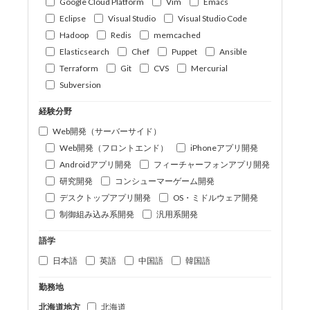
Google Cloud Platform
Vim
Emacs
Eclipse
Visual Studio
Visual Studio Code
Hadoop
Redis
memcached
Elasticsearch
Chef
Puppet
Ansible
Terraform
Git
CVS
Mercurial
Subversion
経験分野
Web開発（サーバーサイド）
Web開発（フロントエンド）
iPhoneアプリ開発
Androidアプリ開発
フィーチャーフォンアプリ開発
研究開発
コンシューマーゲーム開発
デスクトップアプリ開発
OS・ミドルウェア開発
制御組み込み系開発
汎用系開発
語学
日本語
英語
中国語
韓国語
勤務地
北海道地方
北海道