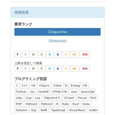
簡易検索
要求ランク
ⒶAlgorithm
ⒽHeuristic
F
E
D
C
B
A
S
SS
SSS
上限を指定して検索
F
E
D
C
B
A
S
SS
SSS
プログラミング言語
C
C++
C#
Clojure
Cobol
D
Erlang
F#
Fortran
Go
Haskell
HTML/CSS
Java
Javascript
Julia
Lisp
Lua
Objective-C
OCaml
Pascal
Perl
PHP
Python2
Python3
R
Ruby
Rust
Scala
Scheme
SQL
Swift
TypeScript
Visual Basic
Kotlin