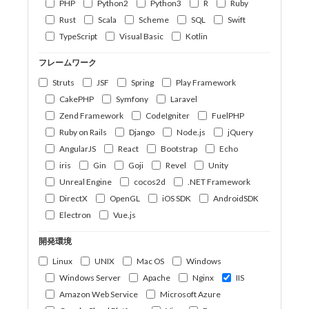
PHP
Python2
Python3
R
Ruby
Rust
Scala
Scheme
SQL
Swift
TypeScript
Visual Basic
Kotlin
フレームワーク
Struts
JSF
Spring
Play Framework
CakePHP
Symfony
Laravel
Zend Framework
CodeIgniter
FuelPHP
Ruby on Rails
Django
Node.js
jQuery
AngularJS
React
Bootstrap
Echo
iris
Gin
Goji
Revel
Unity
Unreal Engine
cocos2d
.NET Framework
DirectX
OpenGL
iOS SDK
AndroidSDK
Electron
Vue.js
開発環境
Linux
UNIX
Mac OS
Windows
Windows Server
Apache
Nginx
IIS
Amazon Web Service
Microsoft Azure