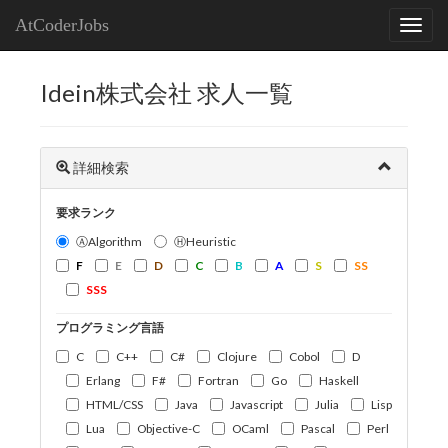
AtCoderJobs
Idein株式会社 求人一覧
詳細検索
要求ランク
ⒶAlgorithm
ⒽHeuristic
F
E
D
C
B
A
S
SS
SSS
プログラミング言語
C
C++
C#
Clojure
Cobol
D
Erlang
F#
Fortran
Go
Haskell
HTML/CSS
Java
Javascript
Julia
Lisp
Lua
Objective-C
OCaml
Pascal
Perl