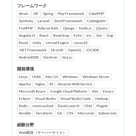
フレームワーク
Struts
JSF
Spring
Play Framework
CakePHP
Symfony
Laravel
Zend Framework
CodeIgniter
FuelPHP
Ruby on Rails
Django
Node.js
jQuery
AngularJS
React
Bootstrap
Echo
iris
Gin
Goji
Revel
Unity
Unreal Engine
cocos2d
.NET Framework
DirectX
OpenGL
iOS SDK
AndroidSDK
Electron
Vue.js
開発環境
Linux
UNIX
Mac OS
Windows
Windows Server
Apache
Nginx
IIS
Amazon Web Service
Microsoft Azure
Google Cloud Platform
Vim
Emacs
Eclipse
Visual Studio
Visual Studio Code
Hadoop
Redis
memcached
Elasticsearch
Chef
Puppet
Ansible
Terraform
Git
CVS
Mercurial
Subversion
経験分野
Web開発（サーバーサイド）