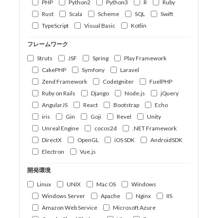
PHP
Python2
Python3
R
Ruby
Rust
Scala
Scheme
SQL
Swift
TypeScript
Visual Basic
Kotlin
フレームワーク
Struts
JSF
Spring
Play Framework
CakePHP
Symfony
Laravel
Zend Framework
CodeIgniter
FuelPHP
Ruby on Rails
Django
Node.js
jQuery
AngularJS
React
Bootstrap
Echo
iris
Gin
Goji
Revel
Unity
Unreal Engine
cocos2d
.NET Framework
DirectX
OpenGL
iOS SDK
AndroidSDK
Electron
Vue.js
開発環境
Linux
UNIX
Mac OS
Windows
Windows Server
Apache
Nginx
IIS
Amazon Web Service
Microsoft Azure