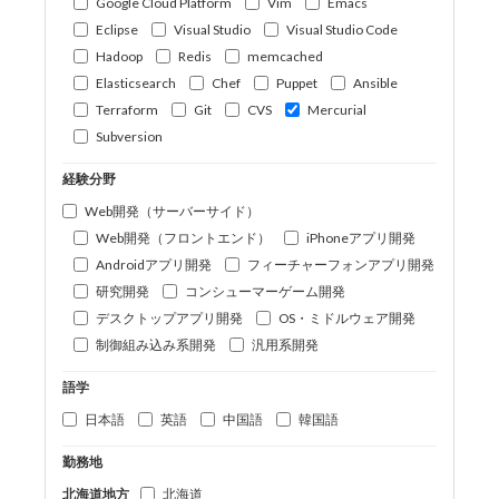
Google Cloud Platform
Vim
Emacs
Eclipse
Visual Studio
Visual Studio Code
Hadoop
Redis
memcached
Elasticsearch
Chef
Puppet
Ansible
Terraform
Git
CVS
Mercurial
Subversion
経験分野
Web開発（サーバーサイド）
Web開発（フロントエンド）
iPhoneアプリ開発
Androidアプリ開発
フィーチャーフォンアプリ開発
研究開発
コンシューマーゲーム開発
デスクトップアプリ開発
OS・ミドルウェア開発
制御組み込み系開発
汎用系開発
語学
日本語
英語
中国語
韓国語
勤務地
北海道地方
北海道