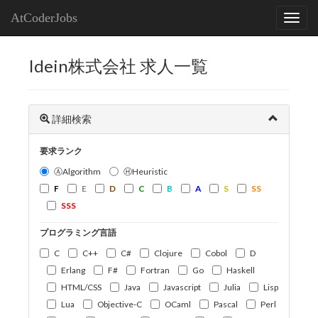
AtCoderJobs
Idein株式会社 求人一覧
詳細検索
要求ランク
ⒶAlgorithm
ⒽHeuristic
F
E
D
C
B
A
S
SS
SSS
プログラミング言語
C
C++
C#
Clojure
Cobol
D
Erlang
F#
Fortran
Go
Haskell
HTML/CSS
Java
Javascript
Julia
Lisp
Lua
Objective-C
OCaml
Pascal
Perl