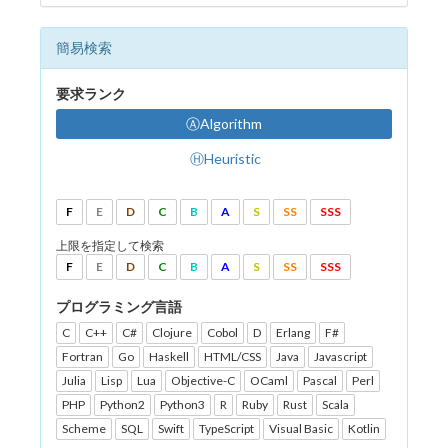
簡易検索
要求ランク
ⒶAlgorithm
ⒽHeuristic
F
E
D
C
B
A
S
SS
SSS
上限を指定して検索
F
E
D
C
B
A
S
SS
SSS
プログラミング言語
C
C++
C#
Clojure
Cobol
D
Erlang
F#
Fortran
Go
Haskell
HTML/CSS
Java
Javascript
Julia
Lisp
Lua
Objective-C
OCaml
Pascal
Perl
PHP
Python2
Python3
R
Ruby
Rust
Scala
Scheme
SQL
Swift
TypeScript
Visual Basic
Kotlin