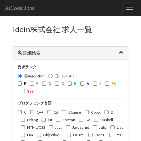
AtCoderJobs
Idein株式会社 求人一覧
詳細検索
要求ランク
ⒶAlgorithm
ⒽHeuristic
F
E
D
C
B
A
S
SS
SSS
プログラミング言語
C
C++
C#
Clojure
Cobol
D
Erlang
F#
Fortran
Go
Haskell
HTML/CSS
Java
Javascript
Julia
Lisp
Lua
Objective-C
OCaml
Pascal
Perl