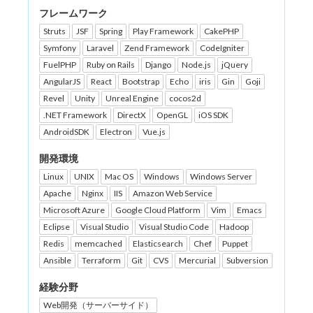
フレームワーク
Struts
JSF
Spring
Play Framework
CakePHP
Symfony
Laravel
Zend Framework
CodeIgniter
FuelPHP
Ruby on Rails
Django
Node.js
jQuery
AngularJS
React
Bootstrap
Echo
iris
Gin
Goji
Revel
Unity
Unreal Engine
cocos2d
.NET Framework
DirectX
OpenGL
iOS SDK
AndroidSDK
Electron
Vue.js
開発環境
Linux
UNIX
Mac OS
Windows
Windows Server
Apache
Nginx
IIS
Amazon Web Service
Microsoft Azure
Google Cloud Platform
Vim
Emacs
Eclipse
Visual Studio
Visual Studio Code
Hadoop
Redis
memcached
Elasticsearch
Chef
Puppet
Ansible
Terraform
Git
CVS
Mercurial
Subversion
経験分野
Web開発（サーバーサイド）