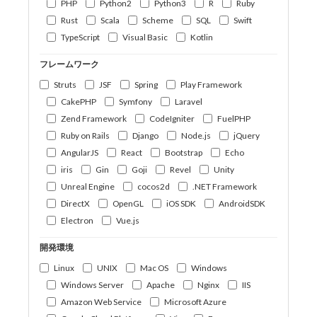
PHP
Python2
Python3
R
Ruby
Rust
Scala
Scheme
SQL
Swift
TypeScript
Visual Basic
Kotlin
フレームワーク
Struts
JSF
Spring
Play Framework
CakePHP
Symfony
Laravel
Zend Framework
CodeIgniter
FuelPHP
Ruby on Rails
Django
Node.js
jQuery
AngularJS
React
Bootstrap
Echo
iris
Gin
Goji
Revel
Unity
Unreal Engine
cocos2d
.NET Framework
DirectX
OpenGL
iOS SDK
AndroidSDK
Electron
Vue.js
開発環境
Linux
UNIX
Mac OS
Windows
Windows Server
Apache
Nginx
IIS
Amazon Web Service
Microsoft Azure