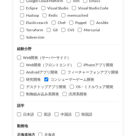
Google Cloud Platform
Vim
Emacs
Eclipse
Visual Studio
Visual Studio Code
Hadoop
Redis
memcached
Elasticsearch
Chef
Puppet
Ansible
Terraform
Git
CVS
Mercurial
Subversion
経験分野
Web開発（サーバーサイド）
Web開発（フロントエンド）
iPhoneアプリ開発
Androidアプリ開発
フィーチャーフォンアプリ開発
研究開発
コンシューマーゲーム開発
デスクトップアプリ開発
OS・ミドルウェア開発
制御組み込み系開発
汎用系開発
語学
日本語
英語
中国語
韓国語
勤務地
北海道地方
北海道