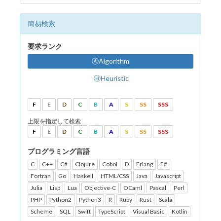
簡易検索
要求ランク
ⒶAlgorithm
ⒽHeuristic
F
E
D
C
B
A
S
SS
SSS
上限を指定して検索
F
E
D
C
B
A
S
SS
SSS
プログラミング言語
C
C++
C#
Clojure
Cobol
D
Erlang
F#
Fortran
Go
Haskell
HTML/CSS
Java
Javascript
Julia
Lisp
Lua
Objective-C
OCaml
Pascal
Perl
PHP
Python2
Python3
R
Ruby
Rust
Scala
Scheme
SQL
Swift
TypeScript
Visual Basic
Kotlin