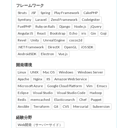
フレームワーク
Struts
JSF
Spring
Play Framework
CakePHP
Symfony
Laravel
Zend Framework
CodeIgniter
FuelPHP
Ruby on Rails
Django
Node.js
jQuery
AngularJS
React
Bootstrap
Echo
iris
Gin
Goji
Revel
Unity
Unreal Engine
cocos2d
.NET Framework
DirectX
OpenGL
iOS SDK
AndroidSDK
Electron
Vue.js
開発環境
Linux
UNIX
Mac OS
Windows
Windows Server
Apache
Nginx
IIS
Amazon Web Service
Microsoft Azure
Google Cloud Platform
Vim
Emacs
Eclipse
Visual Studio
Visual Studio Code
Hadoop
Redis
memcached
Elasticsearch
Chef
Puppet
Ansible
Terraform
Git
CVS
Mercurial
Subversion
経験分野
Web開発（サーバーサイド）