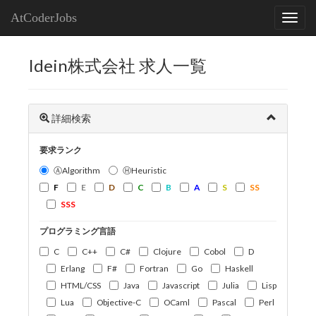
AtCoderJobs
Idein株式会社 求人一覧
詳細検索
要求ランク
ⒶAlgorithm
ⒽHeuristic
F
E
D
C
B
A
S
SS
SSS
プログラミング言語
C
C++
C#
Clojure
Cobol
D
Erlang
F#
Fortran
Go
Haskell
HTML/CSS
Java
Javascript
Julia
Lisp
Lua
Objective-C
OCaml
Pascal
Perl