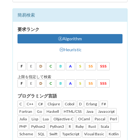
簡易検索
要求ランク
ⒶAlgorithm
ⒽHeuristic
F
E
D
C
B
A
S
SS
SSS
上限を指定して検索
F
E
D
C
B
A
S
SS
SSS
プログラミング言語
C
C++
C#
Clojure
Cobol
D
Erlang
F#
Fortran
Go
Haskell
HTML/CSS
Java
Javascript
Julia
Lisp
Lua
Objective-C
OCaml
Pascal
Perl
PHP
Python2
Python3
R
Ruby
Rust
Scala
Scheme
SQL
Swift
TypeScript
Visual Basic
Kotlin