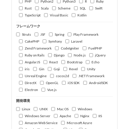
PHP
Python2
Python3
R
Ruby
Rust
Scala
Scheme
SQL
Swift
TypeScript
Visual Basic
Kotlin
フレームワーク
Struts
JSF
Spring
Play Framework
CakePHP
Symfony
Laravel
Zend Framework
CodeIgniter
FuelPHP
Ruby on Rails
Django
Node.js
jQuery
AngularJS
React
Bootstrap
Echo
iris
Gin
Goji
Revel
Unity
Unreal Engine
cocos2d
.NET Framework
DirectX
OpenGL
iOS SDK
AndroidSDK
Electron
Vue.js
開発環境
Linux
UNIX
Mac OS
Windows
Windows Server
Apache
Nginx
IIS
Amazon Web Service
Microsoft Azure