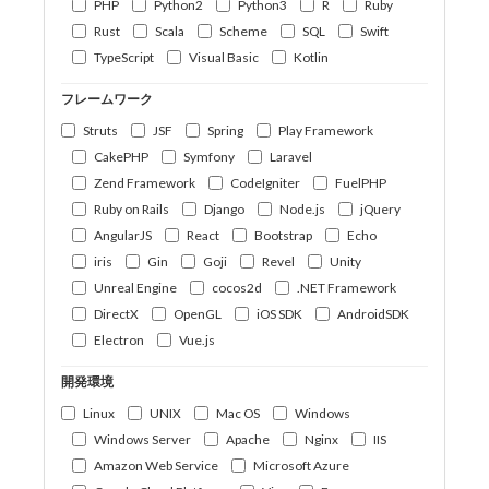
PHP
Python2
Python3
R
Ruby
Rust
Scala
Scheme
SQL
Swift
TypeScript
Visual Basic
Kotlin
フレームワーク
Struts
JSF
Spring
Play Framework
CakePHP
Symfony
Laravel
Zend Framework
CodeIgniter
FuelPHP
Ruby on Rails
Django
Node.js
jQuery
AngularJS
React
Bootstrap
Echo
iris
Gin
Goji
Revel
Unity
Unreal Engine
cocos2d
.NET Framework
DirectX
OpenGL
iOS SDK
AndroidSDK
Electron
Vue.js
開発環境
Linux
UNIX
Mac OS
Windows
Windows Server
Apache
Nginx
IIS
Amazon Web Service
Microsoft Azure