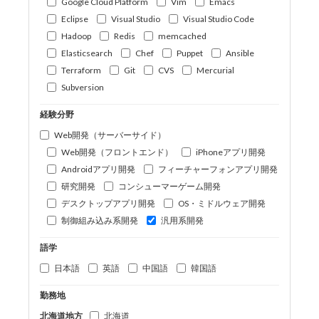
Google Cloud Platform
Vim
Emacs
Eclipse
Visual Studio
Visual Studio Code
Hadoop
Redis
memcached
Elasticsearch
Chef
Puppet
Ansible
Terraform
Git
CVS
Mercurial
Subversion
経験分野
Web開発（サーバーサイド）
Web開発（フロントエンド）
iPhoneアプリ開発
Androidアプリ開発
フィーチャーフォンアプリ開発
研究開発
コンシューマーゲーム開発
デスクトップアプリ開発
OS・ミドルウェア開発
制御組み込み系開発
汎用系開発
語学
日本語
英語
中国語
韓国語
勤務地
北海道地方
北海道