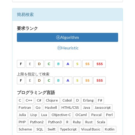
簡易検索
要求ランク
ⒶAlgorithm
ⒽHeuristic
F
E
D
C
B
A
S
SS
SSS
上限を指定して検索
F
E
D
C
B
A
S
SS
SSS
プログラミング言語
C
C++
C#
Clojure
Cobol
D
Erlang
F#
Fortran
Go
Haskell
HTML/CSS
Java
Javascript
Julia
Lisp
Lua
Objective-C
OCaml
Pascal
Perl
PHP
Python2
Python3
R
Ruby
Rust
Scala
Scheme
SQL
Swift
TypeScript
Visual Basic
Kotlin