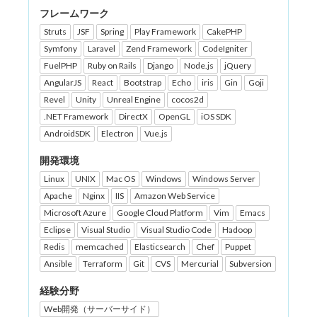
フレームワーク
Struts
JSF
Spring
Play Framework
CakePHP
Symfony
Laravel
Zend Framework
CodeIgniter
FuelPHP
Ruby on Rails
Django
Node.js
jQuery
AngularJS
React
Bootstrap
Echo
iris
Gin
Goji
Revel
Unity
Unreal Engine
cocos2d
.NET Framework
DirectX
OpenGL
iOS SDK
AndroidSDK
Electron
Vue.js
開発環境
Linux
UNIX
Mac OS
Windows
Windows Server
Apache
Nginx
IIS
Amazon Web Service
Microsoft Azure
Google Cloud Platform
Vim
Emacs
Eclipse
Visual Studio
Visual Studio Code
Hadoop
Redis
memcached
Elasticsearch
Chef
Puppet
Ansible
Terraform
Git
CVS
Mercurial
Subversion
経験分野
Web開発（サーバーサイド）