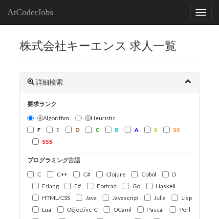
AtCoderJobs
株式会社キーエンス 求人一覧
詳細検索
要求ランク
ⒶAlgorithm
ⒽHeuristic
F
E
D
C
B
A
S
SS
SSS
プログラミング言語
C
C++
C#
Clojure
Cobol
D
Erlang
F#
Fortran
Go
Haskell
HTML/CSS
Java
Javascript
Julia
Lisp
Lua
Objective-C
OCaml
Pascal
Perl