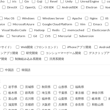
cho
iris
Gin
Goji
Revel
Unity
Unreal Engine
c
DirectX
OpenGL
iOS SDK
AndroidSDK
Electron
Vue
Mac OS
Windows
Windows Server
Apache
Nginx
IIS
vice
Microsoft Azure
Google Cloud Platform
Vim
Emacs
Visual Studio Code
Hadoop
Redis
memcached
Elasticsearch
ble
Terraform
Git
CVS
Mercurial
Subversion
ーサイド）
Web開発（フロントエンド）
iPhoneアプリ開発
Andro
ォンアプリ開発
研究開発
コンシューマーゲーム開発
デスクトップア
ア開発
制御組み込み系開発
汎用系開発
中国語
韓国語
道
県
岩手県
宮城県
秋田県
山形県
福島県
県
栃木県
群馬県
埼玉県
千葉県
東京都
神奈川県
県
富山県
石川県
福井県
山梨県
長野県
岐阜県
県
滋賀県
京都府
大阪府
兵庫県
奈良県
和歌山県