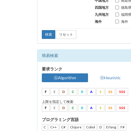
中国地方
鳥取
四国地方
徳島
九州地方
福岡
海外
海外
検索
リセット
簡易検索
要求ランク
ⒶAlgorithm
ⒽHeuristic
F
E
D
C
B
A
S
SS
SSS
上限を指定して検索
F
E
D
C
B
A
S
SS
SSS
プログラミング言語
C
C++
C#
Clojure
Cobol
D
Erlang
F#