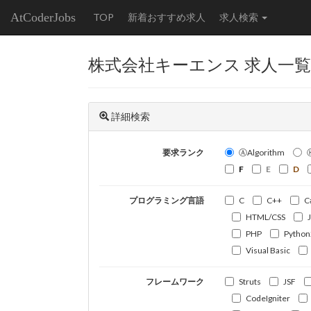
AtCoderJobs
TOP
新着おすすめ求人
求人検索
株式会社キーエンス 求人一覧
詳細検索
要求ランク
ⒶAlgorithm
F
E
D
プログラミング言語
C
C++
C
HTML/CSS
PHP
Python
Visual Basic
フレームワーク
Struts
JSF
CodeIgniter