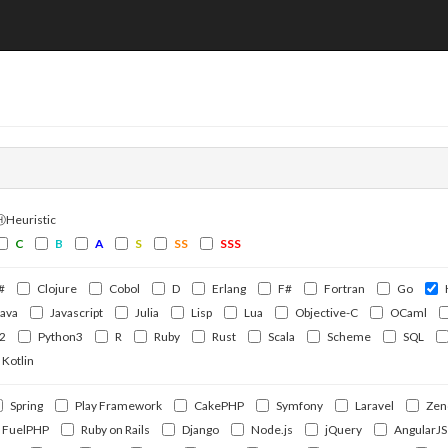
ⒽHeuristic
C
B
A
S
SS
SSS
#
Clojure
Cobol
D
Erlang
F#
Fortran
Go
Java
Javascript
Julia
Lisp
Lua
Objective-C
OCaml
2
Python3
R
Ruby
Rust
Scala
Scheme
SQL
Kotlin
Spring
Play Framework
CakePHP
Symfony
Laravel
Zen
FuelPHP
Ruby on Rails
Django
Node.js
jQuery
AngularJS