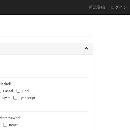
新規登録
ログイン
Haskell
Pascal
Perl
Swift
TypeScript
d Framework
React