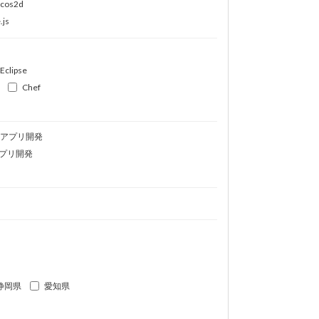
ocos2d
.js
Eclipse
Chef
idアプリ開発
プリ開発
静岡県
愛知県