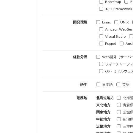
Bootstrap
E
.NET Framework
開発環境
Linux
UNIX
Amazon Web Ser
Visual Studio
Puppet
Ansi
経験分野
Web開発（サーバ
フィーチャーフ
OS・ミドルウェ
語学
日本語
英語
勤務地
北海道地方
北海
東北地方
青森
関東地方
茨城
中部地方
新潟
近畿地方
三重