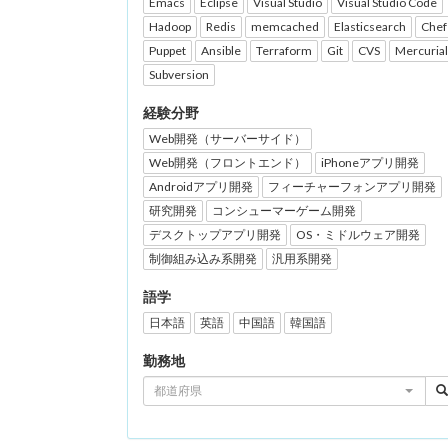
Emacs
Eclipse
Visual Studio
Visual Studio Code
Hadoop
Redis
memcached
Elasticsearch
Chef
Puppet
Ansible
Terraform
Git
CVS
Mercurial
Subversion
経験分野
Web開発（サーバーサイド）
Web開発（フロントエンド）
iPhoneアプリ開発
Androidアプリ開発
フィーチャーフォンアプリ開発
研究開発
コンシューマーゲーム開発
デスクトップアプリ開発
OS・ミドルウェア開発
制御組み込み系開発
汎用系開発
語学
日本語
英語
中国語
韓国語
勤務地
都道府県