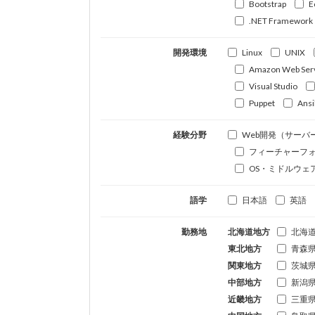
Bootstrap
E
.NET Framework
開発環境
Linux
UNIX
Amazon Web Ser
Visual Studio
Puppet
Ansi
経験分野
Web開発（サーバ
フィーチャーフ
OS・ミドルウェ
語学
日本語
英語
勤務地
北海道地方
北海
東北地方
青森
関東地方
茨城
中部地方
新潟
近畿地方
三重