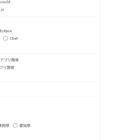
ocos2d
.js
Eclipse
Chef
idアプリ開発
プリ開発
静岡県
愛知県