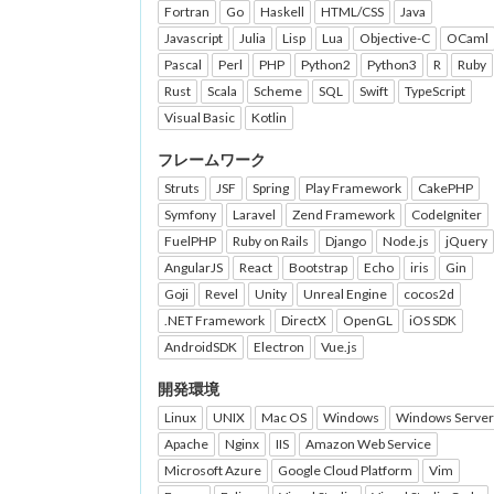
Fortran
Go
Haskell
HTML/CSS
Java
Javascript
Julia
Lisp
Lua
Objective-C
OCaml
Pascal
Perl
PHP
Python2
Python3
R
Ruby
Rust
Scala
Scheme
SQL
Swift
TypeScript
Visual Basic
Kotlin
フレームワーク
Struts
JSF
Spring
Play Framework
CakePHP
Symfony
Laravel
Zend Framework
CodeIgniter
FuelPHP
Ruby on Rails
Django
Node.js
jQuery
AngularJS
React
Bootstrap
Echo
iris
Gin
Goji
Revel
Unity
Unreal Engine
cocos2d
.NET Framework
DirectX
OpenGL
iOS SDK
AndroidSDK
Electron
Vue.js
開発環境
Linux
UNIX
Mac OS
Windows
Windows Server
Apache
Nginx
IIS
Amazon Web Service
Microsoft Azure
Google Cloud Platform
Vim