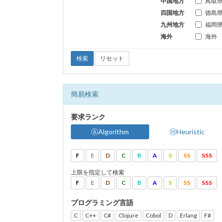
中国地方
鳥取
四国地方
徳島
九州地方
福岡
海外
海外
検索
リセット
簡易検索
要求ランク
ⒶAlgorithm
ⒽHeuristic
F
E
D
C
B
A
S
SS
SSS
上限を指定して検索
F
E
D
C
B
A
S
SS
SSS
プログラミング言語
C
C++
C#
Clojure
Cobol
D
Erlang
F#