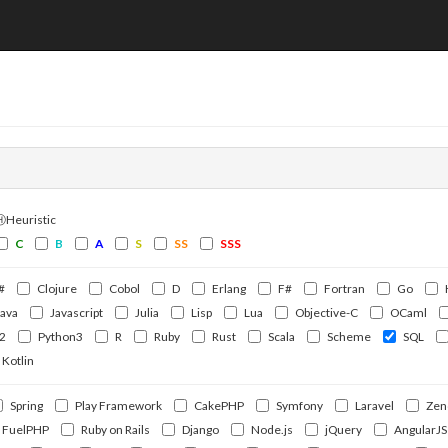
ⒽHeuristic
C
B
A
S
SS
SSS
#
Clojure
Cobol
D
Erlang
F#
Fortran
Go
Java
Javascript
Julia
Lisp
Lua
Objective-C
OCaml
2
Python3
R
Ruby
Rust
Scala
Scheme
SQL
Kotlin
Spring
Play Framework
CakePHP
Symfony
Laravel
Zen
FuelPHP
Ruby on Rails
Django
Node.js
jQuery
AngularJS