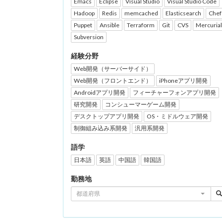
Emacs
Eclipse
Visual Studio
Visual Studio Code
Hadoop
Redis
memcached
Elasticsearch
Chef
Puppet
Ansible
Terraform
Git
CVS
Mercurial
Subversion
経験分野
Web開発（サーバーサイド）
Web開発（フロントエンド）
iPhoneアプリ開発
Androidアプリ開発
フィーチャーフォンアプリ開発
研究開発
コンシューマーゲーム開発
デスクトップアプリ開発
OS・ミドルウェア開発
制御組み込み系開発
汎用系開発
語学
日本語
英語
中国語
韓国語
勤務地
都道府県