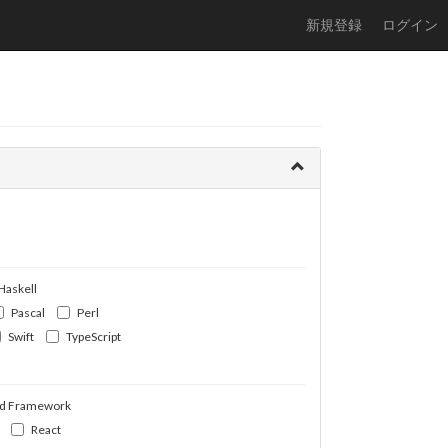
新規登録
ログイン
Haskell
Pascal
Perl
Swift
TypeScript
d Framework
React