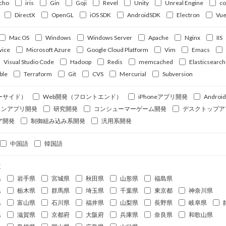
cho
iris
Gin
Goji
Revel
Unity
Unreal Engine
c
DirectX
OpenGL
iOS SDK
AndroidSDK
Electron
Vue
Mac OS
Windows
Windows Server
Apache
Nginx
IIS
vice
Microsoft Azure
Google Cloud Platform
Vim
Emacs
Visual Studio Code
Hadoop
Redis
memcached
Elasticsearch
ble
Terraform
Git
CVS
Mercurial
Subversion
ーサイド）
Web開発（フロントエンド）
iPhoneアプリ開発
Andro
ォンアプリ開発
研究開発
コンシューマーゲーム開発
デスクトップア
ア開発
制御組み込み系開発
汎用系開発
中国語
韓国語
道
県
岩手県
宮城県
秋田県
山形県
福島県
県
栃木県
群馬県
埼玉県
千葉県
東京都
神奈川県
県
富山県
石川県
福井県
山梨県
長野県
岐阜県
県
滋賀県
京都府
大阪府
兵庫県
奈良県
和歌山県