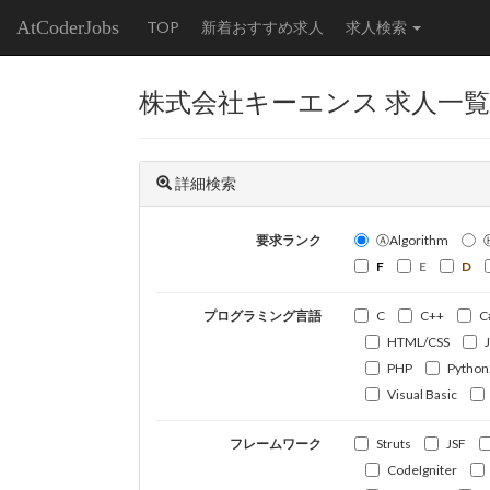
AtCoderJobs
TOP
新着おすすめ求人
求人検索
株式会社キーエンス 求人一覧
詳細検索
要求ランク
ⒶAlgorithm
F
E
D
プログラミング言語
C
C++
C
HTML/CSS
PHP
Python
Visual Basic
フレームワーク
Struts
JSF
CodeIgniter