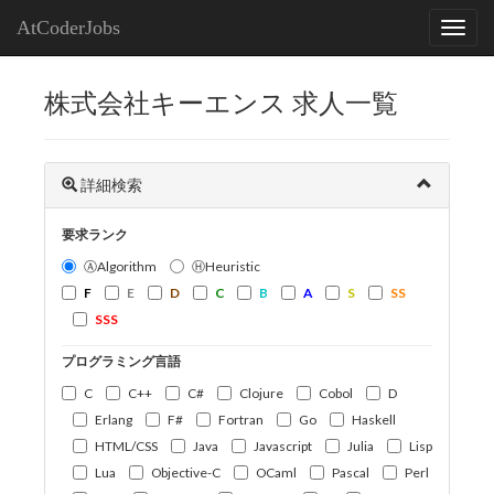
AtCoderJobs
株式会社キーエンス 求人一覧
詳細検索
要求ランク
ⒶAlgorithm
ⒽHeuristic
F
E
D
C
B
A
S
SS
SSS
プログラミング言語
C
C++
C#
Clojure
Cobol
D
Erlang
F#
Fortran
Go
Haskell
HTML/CSS
Java
Javascript
Julia
Lisp
Lua
Objective-C
OCaml
Pascal
Perl