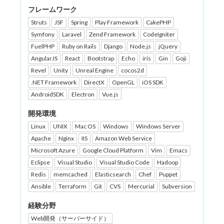
フレームワーク
Struts
JSF
Spring
Play Framework
CakePHP
Symfony
Laravel
Zend Framework
CodeIgniter
FuelPHP
Ruby on Rails
Django
Node.js
jQuery
AngularJS
React
Bootstrap
Echo
iris
Gin
Goji
Revel
Unity
Unreal Engine
cocos2d
.NET Framework
DirectX
OpenGL
iOS SDK
AndroidSDK
Electron
Vue.js
開発環境
Linux
UNIX
Mac OS
Windows
Windows Server
Apache
Nginx
IIS
Amazon Web Service
Microsoft Azure
Google Cloud Platform
Vim
Emacs
Eclipse
Visual Studio
Visual Studio Code
Hadoop
Redis
memcached
Elasticsearch
Chef
Puppet
Ansible
Terraform
Git
CVS
Mercurial
Subversion
経験分野
Web開発（サーバーサイド）