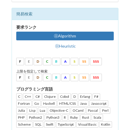
簡易検索
要求ランク
ⒶAlgorithm
ⒽHeuristic
F
E
D
C
B
A
S
SS
SSS
上限を指定して検索
F
E
D
C
B
A
S
SS
SSS
プログラミング言語
C
C++
C#
Clojure
Cobol
D
Erlang
F#
Fortran
Go
Haskell
HTML/CSS
Java
Javascript
Julia
Lisp
Lua
Objective-C
OCaml
Pascal
Perl
PHP
Python2
Python3
R
Ruby
Rust
Scala
Scheme
SQL
Swift
TypeScript
Visual Basic
Kotlin