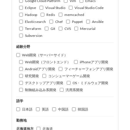
Google Cloud Platform
Vim
Emacs
Eclipse
Visual Studio
Visual Studio Code
Hadoop
Redis
memcached
Elasticsearch
Chef
Puppet
Ansible
Terraform
Git
CVS
Mercurial
Subversion
経験分野
Web開発（サーバーサイド）
Web開発（フロントエンド）
iPhoneアプリ開発
Androidアプリ開発
フィーチャーフォンアプリ開発
研究開発
コンシューマーゲーム開発
デスクトップアプリ開発
OS・ミドルウェア開発
制御組み込み系開発
汎用系開発
語学
日本語
英語
中国語
韓国語
勤務地
北海道地方
北海道