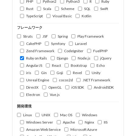
PHP
Python2
Python3
R
Ruby
Rust
Scala
Scheme
SQL
Swift
TypeScript
Visual Basic
Kotlin
フレームワーク
Struts
JSF
Spring
Play Framework
CakePHP
Symfony
Laravel
Zend Framework
CodeIgniter
FuelPHP
Ruby on Rails
Django
Node.js
jQuery
AngularJS
React
Bootstrap
Echo
iris
Gin
Goji
Revel
Unity
Unreal Engine
cocos2d
.NET Framework
DirectX
OpenGL
iOS SDK
AndroidSDK
Electron
Vue.js
開発環境
Linux
UNIX
Mac OS
Windows
Windows Server
Apache
Nginx
IIS
Amazon Web Service
Microsoft Azure