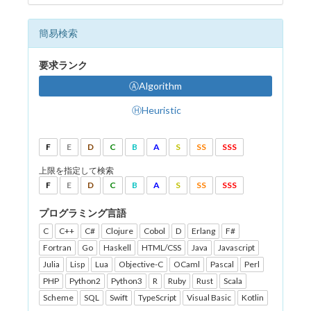
簡易検索
要求ランク
ⒶAlgorithm
ⒽHeuristic
F
E
D
C
B
A
S
SS
SSS
上限を指定して検索
F
E
D
C
B
A
S
SS
SSS
プログラミング言語
C
C++
C#
Clojure
Cobol
D
Erlang
F#
Fortran
Go
Haskell
HTML/CSS
Java
Javascript
Julia
Lisp
Lua
Objective-C
OCaml
Pascal
Perl
PHP
Python2
Python3
R
Ruby
Rust
Scala
Scheme
SQL
Swift
TypeScript
Visual Basic
Kotlin