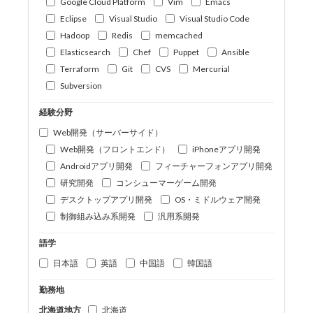
Google Cloud Platform
Vim
Emacs
Eclipse
Visual Studio
Visual Studio Code
Hadoop
Redis
memcached
Elasticsearch
Chef
Puppet
Ansible
Terraform
Git
CVS
Mercurial
Subversion
経験分野
Web開発（サーバーサイド）
Web開発（フロントエンド）
iPhoneアプリ開発
Androidアプリ開発
フィーチャーフォンアプリ開発
研究開発
コンシューマーゲーム開発
デスクトップアプリ開発
OS・ミドルウェア開発
制御組み込み系開発
汎用系開発
語学
日本語
英語
中国語
韓国語
勤務地
北海道地方
北海道