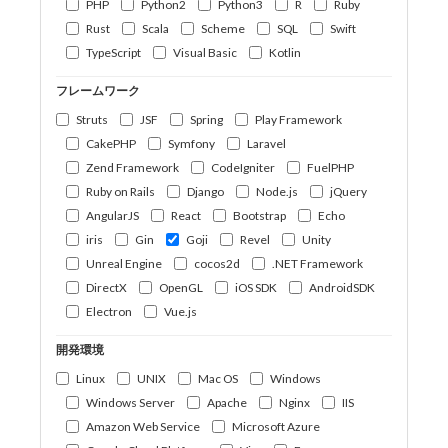
PHP
Python2
Python3
R
Ruby
Rust
Scala
Scheme
SQL
Swift
TypeScript
Visual Basic
Kotlin
フレームワーク
Struts
JSF
Spring
Play Framework
CakePHP
Symfony
Laravel
Zend Framework
CodeIgniter
FuelPHP
Ruby on Rails
Django
Node.js
jQuery
AngularJS
React
Bootstrap
Echo
iris
Gin
Goji
Revel
Unity
Unreal Engine
cocos2d
.NET Framework
DirectX
OpenGL
iOS SDK
AndroidSDK
Electron
Vue.js
開発環境
Linux
UNIX
Mac OS
Windows
Windows Server
Apache
Nginx
IIS
Amazon Web Service
Microsoft Azure