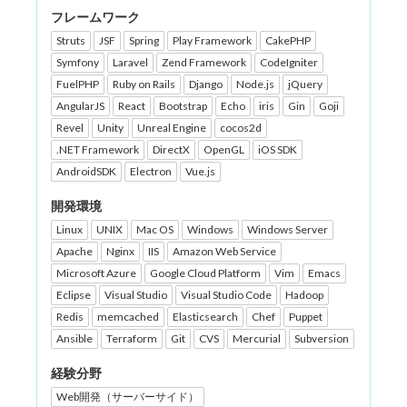
フレームワーク
Struts
JSF
Spring
Play Framework
CakePHP
Symfony
Laravel
Zend Framework
CodeIgniter
FuelPHP
Ruby on Rails
Django
Node.js
jQuery
AngularJS
React
Bootstrap
Echo
iris
Gin
Goji
Revel
Unity
Unreal Engine
cocos2d
.NET Framework
DirectX
OpenGL
iOS SDK
AndroidSDK
Electron
Vue.js
開発環境
Linux
UNIX
Mac OS
Windows
Windows Server
Apache
Nginx
IIS
Amazon Web Service
Microsoft Azure
Google Cloud Platform
Vim
Emacs
Eclipse
Visual Studio
Visual Studio Code
Hadoop
Redis
memcached
Elasticsearch
Chef
Puppet
Ansible
Terraform
Git
CVS
Mercurial
Subversion
経験分野
Web開発（サーバーサイド）