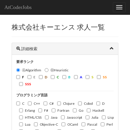
AtCoderJobs
株式会社キーエンス 求人一覧
詳細検索
要求ランク
ⒶAlgorithm
ⒽHeuristic
F
E
D
C
B
A
S
SS
SSS
プログラミング言語
C
C++
C#
Clojure
Cobol
D
Erlang
F#
Fortran
Go
Haskell
HTML/CSS
Java
Javascript
Julia
Lisp
Lua
Objective-C
OCaml
Pascal
Perl