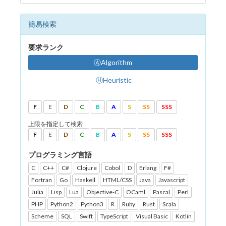
簡易検索
要求ランク
ⒶAlgorithm
ⒽHeuristic
F
E
D
C
B
A
S
SS
SSS
上限を指定して検索
F
E
D
C
B
A
S
SS
SSS
プログラミング言語
C
C++
C#
Clojure
Cobol
D
Erlang
F#
Fortran
Go
Haskell
HTML/CSS
Java
Javascript
Julia
Lisp
Lua
Objective-C
OCaml
Pascal
Perl
PHP
Python2
Python3
R
Ruby
Rust
Scala
Scheme
SQL
Swift
TypeScript
Visual Basic
Kotlin