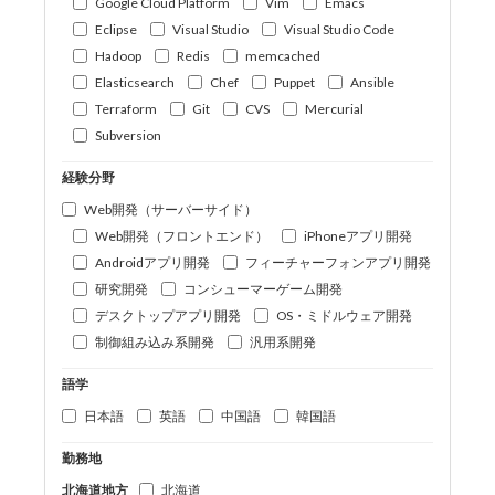
Google Cloud Platform
Vim
Emacs
Eclipse
Visual Studio
Visual Studio Code
Hadoop
Redis
memcached
Elasticsearch
Chef
Puppet
Ansible
Terraform
Git
CVS
Mercurial
Subversion
経験分野
Web開発（サーバーサイド）
Web開発（フロントエンド）
iPhoneアプリ開発
Androidアプリ開発
フィーチャーフォンアプリ開発
研究開発
コンシューマーゲーム開発
デスクトップアプリ開発
OS・ミドルウェア開発
制御組み込み系開発
汎用系開発
語学
日本語
英語
中国語
韓国語
勤務地
北海道地方
北海道