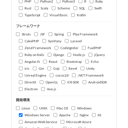
PHP
Python2
Python3
R
Ruby
Rust
Scala
Scheme
SQL
Swift
TypeScript
Visual Basic
Kotlin
フレームワーク
Struts
JSF
Spring
Play Framework
CakePHP
Symfony
Laravel
Zend Framework
CodeIgniter
FuelPHP
Ruby on Rails
Django
Node.js
jQuery
AngularJS
React
Bootstrap
Echo
iris
Gin
Goji
Revel
Unity
Unreal Engine
cocos2d
.NET Framework
DirectX
OpenGL
iOS SDK
AndroidSDK
Electron
Vue.js
開発環境
Linux
UNIX
Mac OS
Windows
Windows Server
Apache
Nginx
IIS
Amazon Web Service
Microsoft Azure