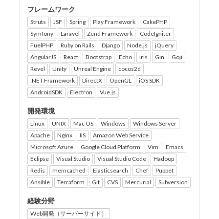
フレームワーク
Struts
JSF
Spring
Play Framework
CakePHP
Symfony
Laravel
Zend Framework
CodeIgniter
FuelPHP
Ruby on Rails
Django
Node.js
jQuery
AngularJS
React
Bootstrap
Echo
iris
Gin
Goji
Revel
Unity
Unreal Engine
cocos2d
.NET Framework
DirectX
OpenGL
iOS SDK
AndroidSDK
Electron
Vue.js
開発環境
Linux
UNIX
Mac OS
Windows
Windows Server
Apache
Nginx
IIS
Amazon Web Service
Microsoft Azure
Google Cloud Platform
Vim
Emacs
Eclipse
Visual Studio
Visual Studio Code
Hadoop
Redis
memcached
Elasticsearch
Chef
Puppet
Ansible
Terraform
Git
CVS
Mercurial
Subversion
経験分野
Web開発（サーバーサイド）