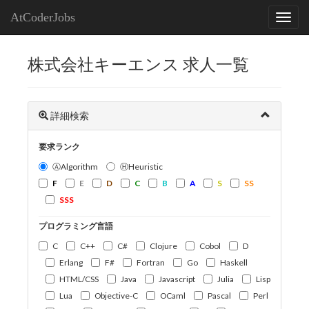
AtCoderJobs
株式会社キーエンス 求人一覧
詳細検索
要求ランク
ⒶAlgorithm
ⒽHeuristic
F
E
D
C
B
A
S
SS
SSS
プログラミング言語
C
C++
C#
Clojure
Cobol
D
Erlang
F#
Fortran
Go
Haskell
HTML/CSS
Java
Javascript
Julia
Lisp
Lua
Objective-C
OCaml
Pascal
Perl