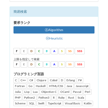
簡易検索
要求ランク
ⒶAlgorithm
ⒽHeuristic
F
E
D
C
B
A
S
SS
SSS
上限を指定して検索
F
E
D
C
B
A
S
SS
SSS
プログラミング言語
C
C++
C#
Clojure
Cobol
D
Erlang
F#
Fortran
Go
Haskell
HTML/CSS
Java
Javascript
Julia
Lisp
Lua
Objective-C
OCaml
Pascal
Perl
PHP
Python2
Python3
R
Ruby
Rust
Scala
Scheme
SQL
Swift
TypeScript
Visual Basic
Kotlin