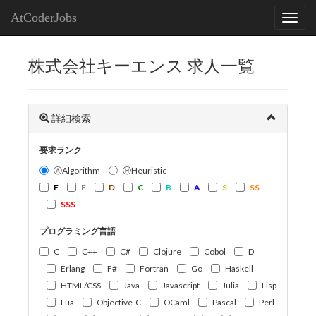
AtCoderJobs
株式会社キーエンス 求人一覧
詳細検索
要求ランク
ⒶAlgorithm
ⒽHeuristic
F
E
D
C
B
A
S
SS
SSS
プログラミング言語
C
C++
C#
Clojure
Cobol
D
Erlang
F#
Fortran
Go
Haskell
HTML/CSS
Java
Javascript
Julia
Lisp
Lua
Objective-C
OCaml
Pascal
Perl