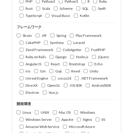
PHP
Python2
Python3
R
Ruby
Rust
Scala
Scheme
SQL
Swift
TypeScript
Visual Basic
Kotlin
フレームワーク
Struts
JSF
Spring
Play Framework
CakePHP
Symfony
Laravel
Zend Framework
CodeIgniter
FuelPHP
Ruby on Rails
Django
Node.js
jQuery
AngularJS
React
Bootstrap
Echo
iris
Gin
Goji
Revel
Unity
Unreal Engine
cocos2d
.NET Framework
DirectX
OpenGL
iOS SDK
AndroidSDK
Electron
Vue.js
開発環境
Linux
UNIX
Mac OS
Windows
Windows Server
Apache
Nginx
IIS
Amazon Web Service
Microsoft Azure