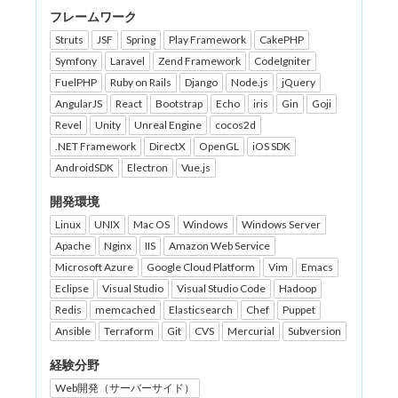
フレームワーク
Struts
JSF
Spring
Play Framework
CakePHP
Symfony
Laravel
Zend Framework
CodeIgniter
FuelPHP
Ruby on Rails
Django
Node.js
jQuery
AngularJS
React
Bootstrap
Echo
iris
Gin
Goji
Revel
Unity
Unreal Engine
cocos2d
.NET Framework
DirectX
OpenGL
iOS SDK
AndroidSDK
Electron
Vue.js
開発環境
Linux
UNIX
Mac OS
Windows
Windows Server
Apache
Nginx
IIS
Amazon Web Service
Microsoft Azure
Google Cloud Platform
Vim
Emacs
Eclipse
Visual Studio
Visual Studio Code
Hadoop
Redis
memcached
Elasticsearch
Chef
Puppet
Ansible
Terraform
Git
CVS
Mercurial
Subversion
経験分野
Web開発（サーバーサイド）