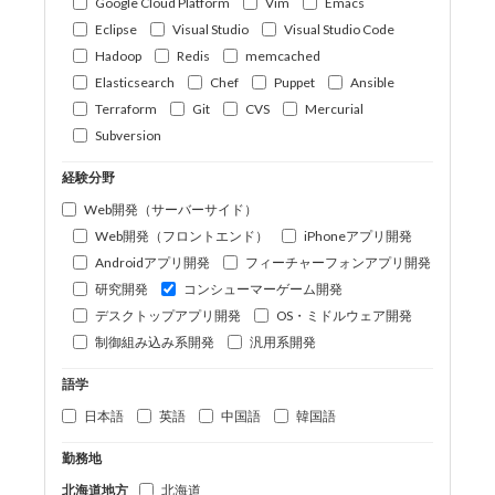
Google Cloud Platform
Vim
Emacs
Eclipse
Visual Studio
Visual Studio Code
Hadoop
Redis
memcached
Elasticsearch
Chef
Puppet
Ansible
Terraform
Git
CVS
Mercurial
Subversion
経験分野
Web開発（サーバーサイド）
Web開発（フロントエンド）
iPhoneアプリ開発
Androidアプリ開発
フィーチャーフォンアプリ開発
研究開発
コンシューマーゲーム開発
デスクトップアプリ開発
OS・ミドルウェア開発
制御組み込み系開発
汎用系開発
語学
日本語
英語
中国語
韓国語
勤務地
北海道地方
北海道