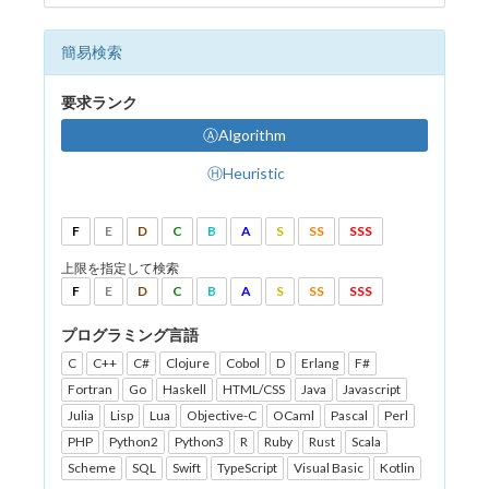
簡易検索
要求ランク
ⒶAlgorithm
ⒽHeuristic
F
E
D
C
B
A
S
SS
SSS
上限を指定して検索
F
E
D
C
B
A
S
SS
SSS
プログラミング言語
C
C++
C#
Clojure
Cobol
D
Erlang
F#
Fortran
Go
Haskell
HTML/CSS
Java
Javascript
Julia
Lisp
Lua
Objective-C
OCaml
Pascal
Perl
PHP
Python2
Python3
R
Ruby
Rust
Scala
Scheme
SQL
Swift
TypeScript
Visual Basic
Kotlin