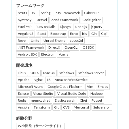
フレームワーク
Struts
JSF
Spring
Play Framework
CakePHP
Symfony
Laravel
Zend Framework
CodeIgniter
FuelPHP
Ruby on Rails
Django
Node.js
jQuery
AngularJS
React
Bootstrap
Echo
iris
Gin
Goji
Revel
Unity
Unreal Engine
cocos2d
.NET Framework
DirectX
OpenGL
iOS SDK
AndroidSDK
Electron
Vue.js
開発環境
Linux
UNIX
Mac OS
Windows
Windows Server
Apache
Nginx
IIS
Amazon Web Service
Microsoft Azure
Google Cloud Platform
Vim
Emacs
Eclipse
Visual Studio
Visual Studio Code
Hadoop
Redis
memcached
Elasticsearch
Chef
Puppet
Ansible
Terraform
Git
CVS
Mercurial
Subversion
経験分野
Web開発（サーバーサイド）