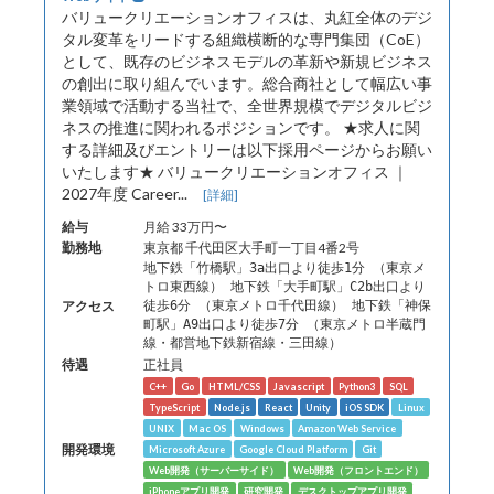
バリュークリエーションオフィスは、丸紅全体のデジ
タル変革をリードする組織横断的な専門集団（CoE）
として、既存のビジネスモデルの革新や新規ビジネス
の創出に取り組んでいます。総合商社として幅広い事
業領域で活動する当社で、全世界規模でデジタルビジ
ネスの推進に関われるポジションです。 ★求人に関
する詳細及びエントリーは以下採用ページからお願い
いたします★ バリュークリエーションオフィス ｜
2027年度 Career...
[詳細]
給与
月給 33万円〜
勤務地
東京都 千代田区大手町一丁目4番2号
地下鉄「竹橋駅」3a出口より徒歩1分 （東京メ
トロ東西線） 地下鉄「大手町駅」C2b出口より
アクセス
徒歩6分 （東京メトロ千代田線） 地下鉄「神保
町駅」A9出口より徒歩7分 （東京メトロ半蔵門
線・都営地下鉄新宿線・三田線）
待遇
正社員
C++
Go
HTML/CSS
Javascript
Python3
SQL
TypeScript
Node.js
React
Unity
iOS SDK
Linux
UNIX
Mac OS
Windows
Amazon Web Service
開発環境
Microsoft Azure
Google Cloud Platform
Git
Web開発（サーバーサイド）
Web開発（フロントエンド）
iPhoneアプリ開発
研究開発
デスクトップアプリ開発