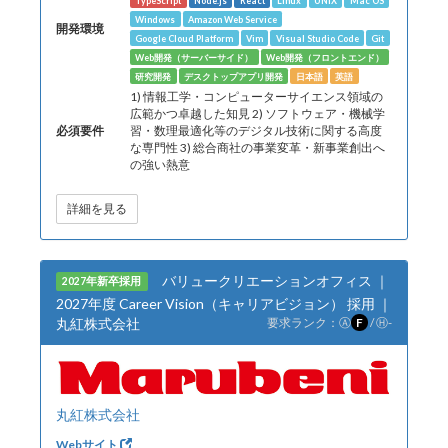
TypeScript
Node.js
React
Linux
UNIX
Mac OS
Windows
Amazon Web Service
開発環境
Google Cloud Platform
Vim
Visual Studio Code
Git
Web開発（サーバーサイド）
Web開発（フロントエンド）
研究開発
デスクトップアプリ開発
日本語
英語
1) 情報工学・コンピューターサイエンス領域の
広範かつ卓越した知見 2) ソフトウェア・機械学
必須要件
習・数理最適化等のデジタル技術に関する高度
な専門性 3) 総合商社の事業変革・新事業創出へ
の強い熱意
詳細を見る
バリュークリエーションオフィス ｜
2027年新卒採用
2027年度 Career Vision（キャリアビジョン） 採用 ｜
丸紅株式会社
要求ランク：
Ⓐ
F
/
Ⓗ
-
丸紅株式会社
Webサイト