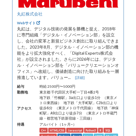
丸紅株式会社
Webサイト
丸紅は、デジタル技術の発展を勝機と捉え、2018年
に専門組織「デジタル・イノベーション部」を設立
し、会社の変革と新規ビジネス創出に取り組んできま
した。2023年8月、デジタル・イノベーション部の機
能をより拡大強化すべく、「Digital Experts株式会
社」が設立されました。さらに2026年には、デジタ
ル・イノベーション部を「バリュークリエーションオ
フィス」へ改組し、価値創造に向けた取り組みを一層
推進しています。バリュー...
[詳細]
給与
時給 2500円〜5000円
勤務地
東京都 千代田区大手町一丁目4番2号
地下鉄「竹橋駅」3a出口より徒歩1分 （東京メ
トロ東西線） 地下鉄「大手町駅」C2b出口より
アクセス
徒歩6分 （東京メトロ千代田線） 地下鉄「神保
町駅」A9出口より徒歩7分 （東京メトロ半蔵門
線・都営地下鉄新宿線・三田線）
待遇
アルバイト（1ヶ月~）
C++
HTML/CSS
Javascript
Python3
R
SQL