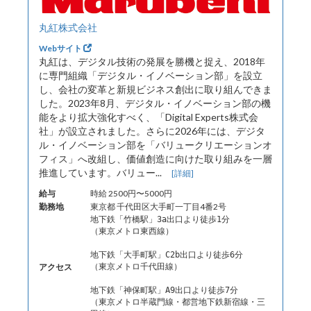
丸紅株式会社
Webサイト
丸紅は、デジタル技術の発展を勝機と捉え、2018年
に専門組織「デジタル・イノベーション部」を設立
し、会社の変革と新規ビジネス創出に取り組んできま
した。2023年8月、デジタル・イノベーション部の機
能をより拡大強化すべく、「Digital Experts株式会
社」が設立されました。さらに2026年には、デジタ
ル・イノベーション部を「バリュークリエーションオ
フィス」へ改組し、価値創造に向けた取り組みを一層
推進しています。バリュー...
[詳細]
給与
時給 2500円〜5000円
勤務地
東京都 千代田区大手町一丁目4番2号
地下鉄「竹橋駅」3a出口より徒歩1分
（東京メトロ東西線）
地下鉄「大手町駅」C2b出口より徒歩6分
アクセス
（東京メトロ千代田線）
地下鉄「神保町駅」A9出口より徒歩7分
（東京メトロ半蔵門線・都営地下鉄新宿線・三