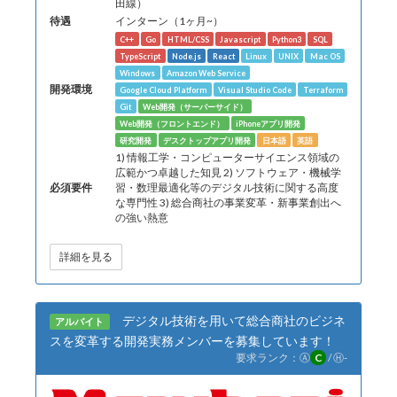
田線）
待遇
インターン（1ヶ月~）
C++
Go
HTML/CSS
Javascript
Python3
SQL
TypeScript
Node.js
React
Linux
UNIX
Mac OS
Windows
Amazon Web Service
開発環境
Google Cloud Platform
Visual Studio Code
Terraform
Git
Web開発（サーバーサイド）
Web開発（フロントエンド）
iPhoneアプリ開発
研究開発
デスクトップアプリ開発
日本語
英語
1) 情報工学・コンピューターサイエンス領域の
広範かつ卓越した知見 2) ソフトウェア・機械学
必須要件
習・数理最適化等のデジタル技術に関する高度
な専門性 3) 総合商社の事業変革・新事業創出へ
の強い熱意
詳細を見る
デジタル技術を用いて総合商社のビジネ
アルバイト
スを変革する開発実務メンバーを募集しています！
要求ランク：
Ⓐ
C
/
Ⓗ
-