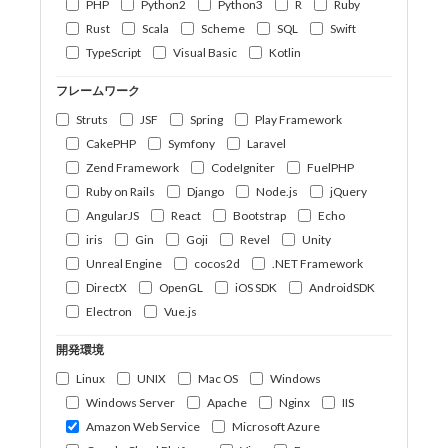
PHP
Python2
Python3
R
Ruby
Rust
Scala
Scheme
SQL
Swift
TypeScript
Visual Basic
Kotlin
フレームワーク
Struts
JSF
Spring
Play Framework
CakePHP
Symfony
Laravel
Zend Framework
CodeIgniter
FuelPHP
Ruby on Rails
Django
Node.js
jQuery
AngularJS
React
Bootstrap
Echo
iris
Gin
Goji
Revel
Unity
Unreal Engine
cocos2d
.NET Framework
DirectX
OpenGL
iOS SDK
AndroidSDK
Electron
Vue.js
開発環境
Linux
UNIX
Mac OS
Windows
Windows Server
Apache
Nginx
IIS
Amazon Web Service
Microsoft Azure