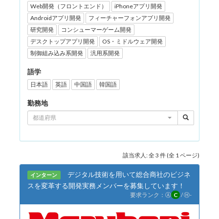
Web開発（フロントエンド）
iPhoneアプリ開発
Androidアプリ開発
フィーチャーフォンアプリ開発
研究開発
コンシューマーゲーム開発
デスクトップアプリ開発
OS・ミドルウェア開発
制御組み込み系開発
汎用系開発
語学
日本語
英語
中国語
韓国語
勤務地
都道府県
該当求人: 全 3 件 (全 1 ページ)
デジタル技術を用いて総合商社のビジネ
インターン
スを変革する開発実務メンバーを募集しています！
要求ランク：
Ⓐ
C
/
Ⓗ
-