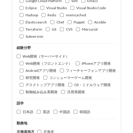
Google Cloud Platform
Vim
Emacs
Eclipse
Visual Studio
Visual Studio Code
Hadoop
Redis
memcached
Elasticsearch
Chef
Puppet
Ansible
Terraform
Git
CVS
Mercurial
Subversion
経験分野
Web開発（サーバーサイド）
Web開発（フロントエンド）
iPhoneアプリ開発
Androidアプリ開発
フィーチャーフォンアプリ開発
研究開発
コンシューマーゲーム開発
デスクトップアプリ開発
OS・ミドルウェア開発
制御組み込み系開発
汎用系開発
語学
日本語
英語
中国語
韓国語
勤務地
北海道地方
北海道