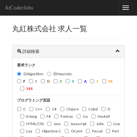
AtCoderJobs
丸紅株式会社 求人一覧
詳細検索
要求ランク
ⒶAlgorithm
ⒽHeuristic
F
E
D
C
B
A
S
SS
SSS
プログラミング言語
C
C++
C#
Clojure
Cobol
D
Erlang
F#
Fortran
Go
Haskell
HTML/CSS
Java
Javascript
Julia
Lisp
Lua
Objective-C
OCaml
Pascal
Perl