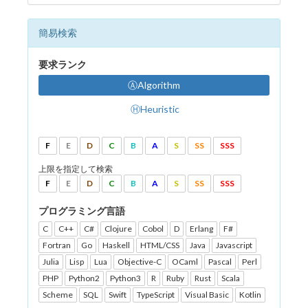
簡易検索
要求ランク
ⒶAlgorithm
ⒽHeuristic
F
E
D
C
B
A
S
SS
SSS
上限を指定して検索
F
E
D
C
B
A
S
SS
SSS
プログラミング言語
C
C++
C#
Clojure
Cobol
D
Erlang
F#
Fortran
Go
Haskell
HTML/CSS
Java
Javascript
Julia
Lisp
Lua
Objective-C
OCaml
Pascal
Perl
PHP
Python2
Python3
R
Ruby
Rust
Scala
Scheme
SQL
Swift
TypeScript
Visual Basic
Kotlin