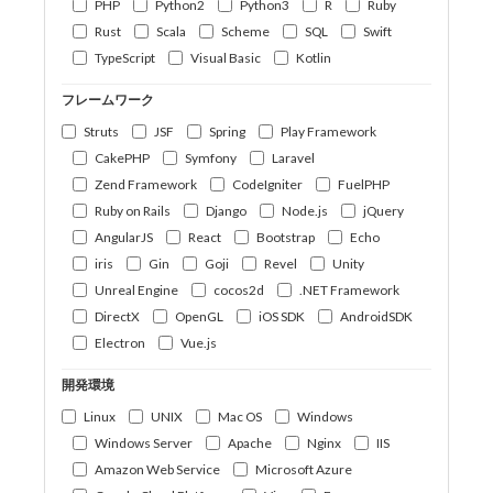
PHP
Python2
Python3
R
Ruby
Rust
Scala
Scheme
SQL
Swift
TypeScript
Visual Basic
Kotlin
フレームワーク
Struts
JSF
Spring
Play Framework
CakePHP
Symfony
Laravel
Zend Framework
CodeIgniter
FuelPHP
Ruby on Rails
Django
Node.js
jQuery
AngularJS
React
Bootstrap
Echo
iris
Gin
Goji
Revel
Unity
Unreal Engine
cocos2d
.NET Framework
DirectX
OpenGL
iOS SDK
AndroidSDK
Electron
Vue.js
開発環境
Linux
UNIX
Mac OS
Windows
Windows Server
Apache
Nginx
IIS
Amazon Web Service
Microsoft Azure