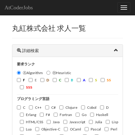
AtCoderJobs
丸紅株式会社 求人一覧
詳細検索
要求ランク
ⒶAlgorithm
ⒽHeuristic
F
E
D
C
B
A
S
SS
SSS
プログラミング言語
C
C++
C#
Clojure
Cobol
D
Erlang
F#
Fortran
Go
Haskell
HTML/CSS
Java
Javascript
Julia
Lisp
Lua
Objective-C
OCaml
Pascal
Perl