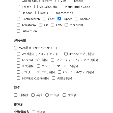
Google Cloud Platform
Vim
Emacs
Eclipse
Visual Studio
Visual Studio Code
Hadoop
Redis
memcached
Elasticsearch
Chef
Puppet
Ansible
Terraform
Git
CVS
Mercurial
Subversion
経験分野
Web開発（サーバーサイド）
Web開発（フロントエンド）
iPhoneアプリ開発
Androidアプリ開発
フィーチャーフォンアプリ開発
研究開発
コンシューマーゲーム開発
デスクトップアプリ開発
OS・ミドルウェア開発
制御組み込み系開発
汎用系開発
語学
日本語
英語
中国語
韓国語
勤務地
北海道地方
北海道