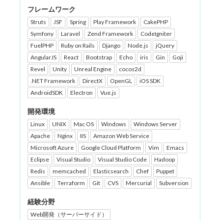
フレームワーク
Struts
JSF
Spring
Play Framework
CakePHP
Symfony
Laravel
Zend Framework
CodeIgniter
FuelPHP
Ruby on Rails
Django
Node.js
jQuery
AngularJS
React
Bootstrap
Echo
iris
Gin
Goji
Revel
Unity
Unreal Engine
cocos2d
.NET Framework
DirectX
OpenGL
iOS SDK
AndroidSDK
Electron
Vue.js
開発環境
Linux
UNIX
Mac OS
Windows
Windows Server
Apache
Nginx
IIS
Amazon Web Service
Microsoft Azure
Google Cloud Platform
Vim
Emacs
Eclipse
Visual Studio
Visual Studio Code
Hadoop
Redis
memcached
Elasticsearch
Chef
Puppet
Ansible
Terraform
Git
CVS
Mercurial
Subversion
経験分野
Web開発（サーバーサイド）