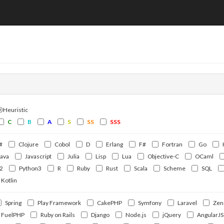
ⒽHeuristic
C
B
A
S
SS
SSS
#
Clojure
Cobol
D
Erlang
F#
Fortran
Go
Java
Javascript
Julia
Lisp
Lua
Objective-C
OCaml
2
Python3
R
Ruby
Rust
Scala
Scheme
SQL
Kotlin
Spring
Play Framework
CakePHP
Symfony
Laravel
Zen
FuelPHP
Ruby on Rails
Django
Node.js
jQuery
AngularJS