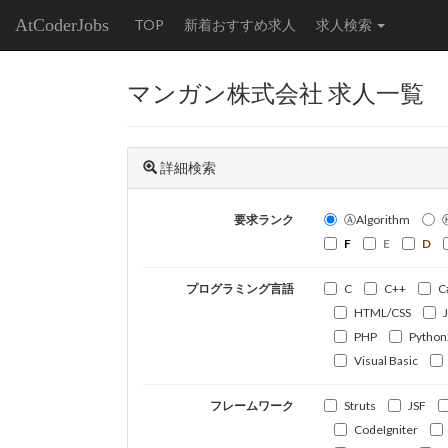
AtCoderJobs
TOP
新着おすすめ求人
求人検索
マンガン株式会社 求人一覧
詳細検索
要求ランク
ⒶAlgorithm
F
E
D
プログラミング言語
C
C++
C
HTML/CSS
PHP
Python
Visual Basic
フレームワーク
Struts
JSF
CodeIgniter