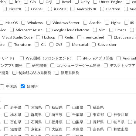
cho
iris
Gin
Goji
Revel
Unity
Unreal Engine
c
DirectX
OpenGL
iOS SDK
AndroidSDK
Electron
Vue
Mac OS
Windows
Windows Server
Apache
Nginx
IIS
vice
Microsoft Azure
Google Cloud Platform
Vim
Emacs
Visual Studio Code
Hadoop
Redis
memcached
Elasticsearch
ble
Terraform
Git
CVS
Mercurial
Subversion
ーサイド）
Web開発（フロントエンド）
iPhoneアプリ開発
Andro
ォンアプリ開発
研究開発
コンシューマーゲーム開発
デスクトップア
ア開発
制御組み込み系開発
汎用系開発
中国語
韓国語
道
県
岩手県
宮城県
秋田県
山形県
福島県
県
栃木県
群馬県
埼玉県
千葉県
東京都
神奈川県
県
富山県
石川県
福井県
山梨県
長野県
岐阜県
県
滋賀県
京都府
大阪府
兵庫県
奈良県
和歌山県