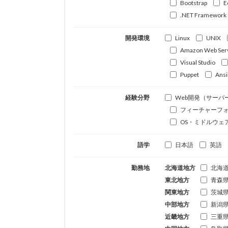
Bootstrap
E
.NET Framework
開発環境
Linux
UNIX
Amazon Web Ser
Visual Studio
Puppet
Ansi
経験分野
Web開発（サーバ
フィーチャーフ
OS・ミドルウェ
語学
日本語
英語
勤務地
北海道地方
北海
東北地方
青森
関東地方
茨城
中部地方
新潟
近畿地方
三重