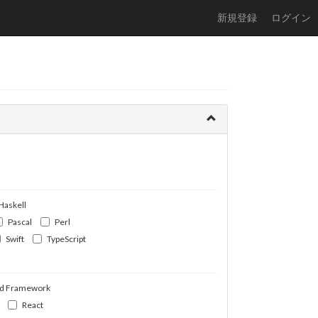
新規登録
ログイン
Haskell
Pascal
Perl
Swift
TypeScript
d Framework
React