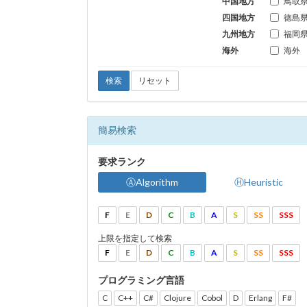
中国地方
鳥取
四国地方
徳島
九州地方
福岡
海外
海外
検索
リセット
簡易検索
要求ランク
ⒶAlgorithm
ⒽHeuristic
F
E
D
C
B
A
S
SS
SSS
上限を指定して検索
F
E
D
C
B
A
S
SS
SSS
プログラミング言語
C
C++
C#
Clojure
Cobol
D
Erlang
F#