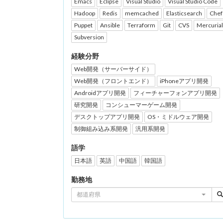
Emacs
Eclipse
Visual Studio
Visual Studio Code
Hadoop
Redis
memcached
Elasticsearch
Chef
Puppet
Ansible
Terraform
Git
CVS
Mercurial
Subversion
経験分野
Web開発（サーバーサイド）
Web開発（フロントエンド）
iPhoneアプリ開発
Androidアプリ開発
フィーチャーフォンアプリ開発
研究開発
コンシューマーゲーム開発
デスクトップアプリ開発
OS・ミドルウェア開発
制御組み込み系開発
汎用系開発
語学
日本語
英語
中国語
韓国語
勤務地
都道府県