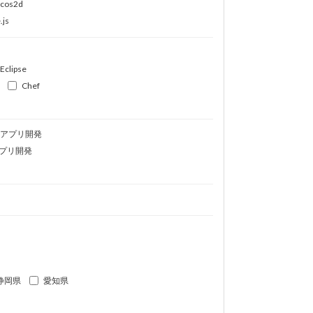
ocos2d
.js
Eclipse
Chef
idアプリ開発
プリ開発
静岡県
愛知県