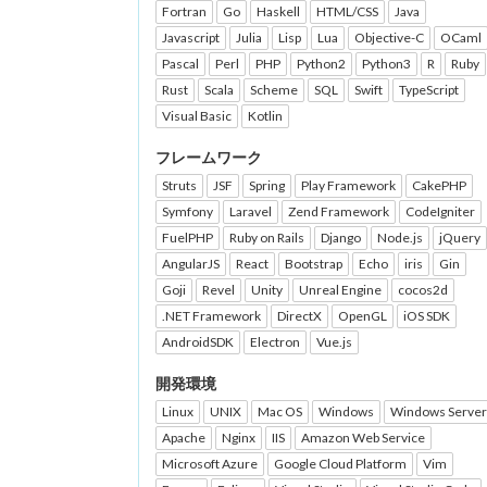
Fortran
Go
Haskell
HTML/CSS
Java
Javascript
Julia
Lisp
Lua
Objective-C
OCaml
Pascal
Perl
PHP
Python2
Python3
R
Ruby
Rust
Scala
Scheme
SQL
Swift
TypeScript
Visual Basic
Kotlin
フレームワーク
Struts
JSF
Spring
Play Framework
CakePHP
Symfony
Laravel
Zend Framework
CodeIgniter
FuelPHP
Ruby on Rails
Django
Node.js
jQuery
AngularJS
React
Bootstrap
Echo
iris
Gin
Goji
Revel
Unity
Unreal Engine
cocos2d
.NET Framework
DirectX
OpenGL
iOS SDK
AndroidSDK
Electron
Vue.js
開発環境
Linux
UNIX
Mac OS
Windows
Windows Server
Apache
Nginx
IIS
Amazon Web Service
Microsoft Azure
Google Cloud Platform
Vim