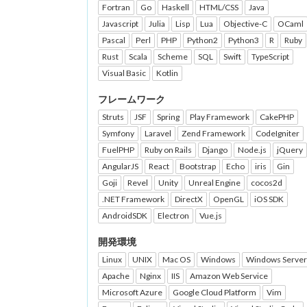
Fortran
Go
Haskell
HTML/CSS
Java
Javascript
Julia
Lisp
Lua
Objective-C
OCaml
Pascal
Perl
PHP
Python2
Python3
R
Ruby
Rust
Scala
Scheme
SQL
Swift
TypeScript
Visual Basic
Kotlin
フレームワーク
Struts
JSF
Spring
Play Framework
CakePHP
Symfony
Laravel
Zend Framework
CodeIgniter
FuelPHP
Ruby on Rails
Django
Node.js
jQuery
AngularJS
React
Bootstrap
Echo
iris
Gin
Goji
Revel
Unity
Unreal Engine
cocos2d
.NET Framework
DirectX
OpenGL
iOS SDK
AndroidSDK
Electron
Vue.js
開発環境
Linux
UNIX
Mac OS
Windows
Windows Server
Apache
Nginx
IIS
Amazon Web Service
Microsoft Azure
Google Cloud Platform
Vim