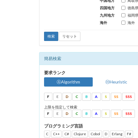
中国地方
鳥取
四国地方
徳島
九州地方
福岡
海外
海外
検索
リセット
簡易検索
要求ランク
ⒶAlgorithm
ⒽHeuristic
F
E
D
C
B
A
S
SS
SSS
上限を指定して検索
F
E
D
C
B
A
S
SS
SSS
プログラミング言語
C
C++
C#
Clojure
Cobol
D
Erlang
F#