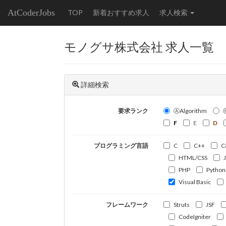
AtCoderJobs
TOP
新着おすすめ求人
求人検索
モノグサ株式会社 求人一覧
詳細検索
要求ランク
ⒶAlgorithm
F
E
D
プログラミング言語
C
C++
C
HTML/CSS
PHP
Python
Visual Basic
フレームワーク
Struts
JSF
CodeIgniter