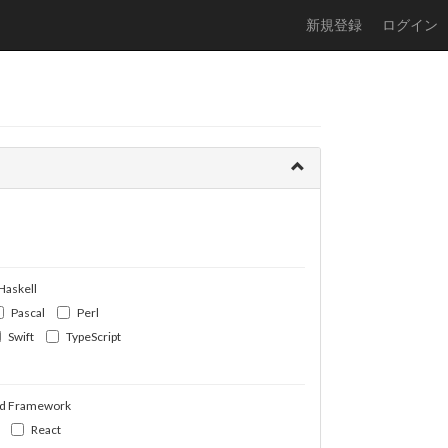
新規登録
ログイン
Haskell
Pascal
Perl
Swift
TypeScript
d Framework
React