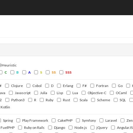
ⒽHeuristic
C
B
A
S
SS
SSS
#
Clojure
Cobol
D
Erlang
F#
Fortran
Go
Java
Javascript
Julia
Lisp
Lua
Objective-C
OCaml
2
Python3
R
Ruby
Rust
Scala
Scheme
SQL
Kotlin
Spring
Play Framework
CakePHP
Symfony
Laravel
Zen
FuelPHP
Ruby on Rails
Django
Node.js
jQuery
AngularJS