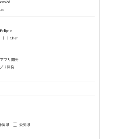
ocos2d
.js
Eclipse
Chef
idアプリ開発
プリ開発
静岡県
愛知県