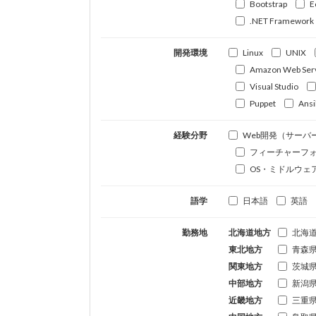
Bootstrap
E
.NET Framework
開発環境
Linux
UNIX
Amazon Web Ser
Visual Studio
Puppet
Ansi
経験分野
Web開発（サーバ
フィーチャーフ
OS・ミドルウェ
語学
日本語
英語
勤務地
北海道地方
北海
東北地方
青森
関東地方
茨城
中部地方
新潟
近畿地方
三重