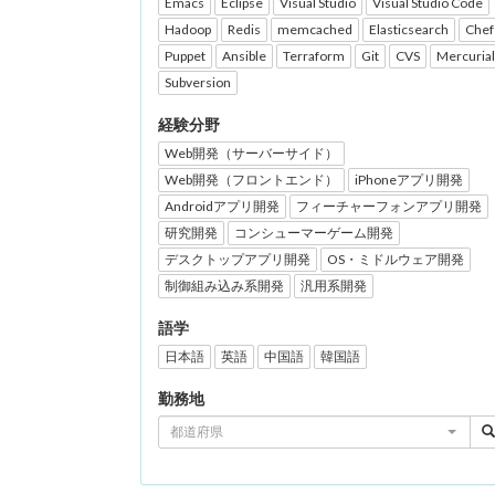
Emacs
Eclipse
Visual Studio
Visual Studio Code
Hadoop
Redis
memcached
Elasticsearch
Chef
Puppet
Ansible
Terraform
Git
CVS
Mercurial
Subversion
経験分野
Web開発（サーバーサイド）
Web開発（フロントエンド）
iPhoneアプリ開発
Androidアプリ開発
フィーチャーフォンアプリ開発
研究開発
コンシューマーゲーム開発
デスクトップアプリ開発
OS・ミドルウェア開発
制御組み込み系開発
汎用系開発
語学
日本語
英語
中国語
韓国語
勤務地
都道府県