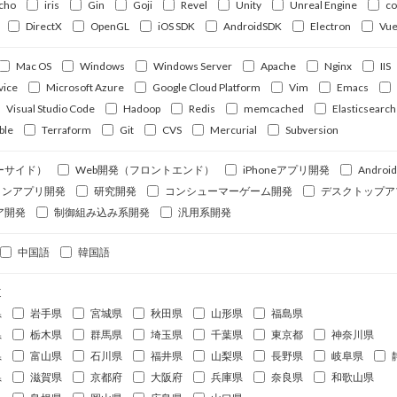
cho
iris
Gin
Goji
Revel
Unity
Unreal Engine
c
DirectX
OpenGL
iOS SDK
AndroidSDK
Electron
Vue
Mac OS
Windows
Windows Server
Apache
Nginx
IIS
vice
Microsoft Azure
Google Cloud Platform
Vim
Emacs
Visual Studio Code
Hadoop
Redis
memcached
Elasticsearch
ble
Terraform
Git
CVS
Mercurial
Subversion
ーサイド）
Web開発（フロントエンド）
iPhoneアプリ開発
Andro
ォンアプリ開発
研究開発
コンシューマーゲーム開発
デスクトップア
ア開発
制御組み込み系開発
汎用系開発
中国語
韓国語
道
県
岩手県
宮城県
秋田県
山形県
福島県
県
栃木県
群馬県
埼玉県
千葉県
東京都
神奈川県
県
富山県
石川県
福井県
山梨県
長野県
岐阜県
県
滋賀県
京都府
大阪府
兵庫県
奈良県
和歌山県