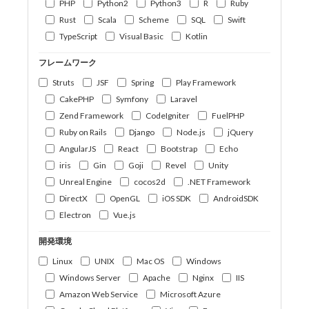
PHP
Python2
Python3
R
Ruby
Rust
Scala
Scheme
SQL
Swift
TypeScript
Visual Basic
Kotlin
フレームワーク
Struts
JSF
Spring
Play Framework
CakePHP
Symfony
Laravel
Zend Framework
CodeIgniter
FuelPHP
Ruby on Rails
Django
Node.js
jQuery
AngularJS
React
Bootstrap
Echo
iris
Gin
Goji
Revel
Unity
Unreal Engine
cocos2d
.NET Framework
DirectX
OpenGL
iOS SDK
AndroidSDK
Electron
Vue.js
開発環境
Linux
UNIX
Mac OS
Windows
Windows Server
Apache
Nginx
IIS
Amazon Web Service
Microsoft Azure