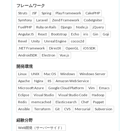
フレームワーク
Struts
JSF
Spring
Play Framework
CakePHP
Symfony
Laravel
Zend Framework
CodeIgniter
FuelPHP
Ruby on Rails
Django
Node.js
jQuery
AngularJS
React
Bootstrap
Echo
iris
Gin
Goji
Revel
Unity
Unreal Engine
cocos2d
.NET Framework
DirectX
OpenGL
iOS SDK
AndroidSDK
Electron
Vue.js
開発環境
Linux
UNIX
Mac OS
Windows
Windows Server
Apache
Nginx
IIS
Amazon Web Service
Microsoft Azure
Google Cloud Platform
Vim
Emacs
Eclipse
Visual Studio
Visual Studio Code
Hadoop
Redis
memcached
Elasticsearch
Chef
Puppet
Ansible
Terraform
Git
CVS
Mercurial
Subversion
経験分野
Web開発（サーバーサイド）