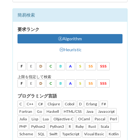
簡易検索
要求ランク
ⒶAlgorithm
ⒽHeuristic
F
E
D
C
B
A
S
SS
SSS
上限を指定して検索
F
E
D
C
B
A
S
SS
SSS
プログラミング言語
C
C++
C#
Clojure
Cobol
D
Erlang
F#
Fortran
Go
Haskell
HTML/CSS
Java
Javascript
Julia
Lisp
Lua
Objective-C
OCaml
Pascal
Perl
PHP
Python2
Python3
R
Ruby
Rust
Scala
Scheme
SQL
Swift
TypeScript
Visual Basic
Kotlin