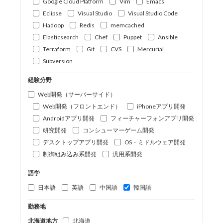
Google Cloud Platform
Vim
Emacs
Eclipse
Visual Studio
Visual Studio Code
Hadoop
Redis
memcached
Elasticsearch
Chef
Puppet
Ansible
Terraform
Git
CVS
Mercurial
Subversion
経験分野
Web開発（サーバーサイド）
Web開発（フロントエンド）
iPhoneアプリ開発
Androidアプリ開発
フィーチャーフォンアプリ開発
研究開発
コンシューマーゲーム開発
デスクトップアプリ開発
OS・ミドルウェア開発
制御組み込み系開発
汎用系開発
語学
日本語
英語
中国語
韓国語
勤務地
北海道地方
北海道