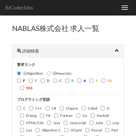
AtCoderJobs
NABLAS株式会社 求人一覧
詳細検索
要求ランク
ⒶAlgorithm
ⒽHeuristic
F
E
D
C
B
A
S
SS
SSS
プログラミング言語
C
C++
C#
Clojure
Cobol
D
Erlang
F#
Fortran
Go
Haskell
HTML/CSS
Java
Javascript
Julia
Lisp
Lua
Objective-C
OCaml
Pascal
Perl