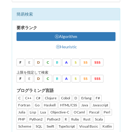
簡易検索
要求ランク
ⒶAlgorithm
ⒽHeuristic
F
E
D
C
B
A
S
SS
SSS
上限を指定して検索
F
E
D
C
B
A
S
SS
SSS
プログラミング言語
C
C++
C#
Clojure
Cobol
D
Erlang
F#
Fortran
Go
Haskell
HTML/CSS
Java
Javascript
Julia
Lisp
Lua
Objective-C
OCaml
Pascal
Perl
PHP
Python2
Python3
R
Ruby
Rust
Scala
Scheme
SQL
Swift
TypeScript
Visual Basic
Kotlin