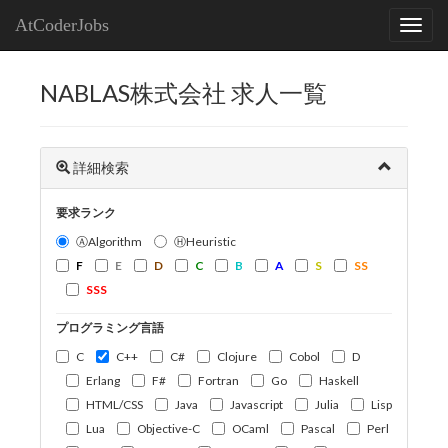
AtCoderJobs
NABLAS株式会社 求人一覧
詳細検索
要求ランク
ⒶAlgorithm
ⒽHeuristic
F
E
D
C
B
A
S
SS
SSS
プログラミング言語
C
C++
C#
Clojure
Cobol
D
Erlang
F#
Fortran
Go
Haskell
HTML/CSS
Java
Javascript
Julia
Lisp
Lua
Objective-C
OCaml
Pascal
Perl