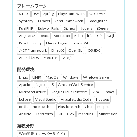
フレームワーク
Struts
JSF
Spring
Play Framework
CakePHP
Symfony
Laravel
Zend Framework
CodeIgniter
FuelPHP
Ruby on Rails
Django
Node.js
jQuery
AngularJS
React
Bootstrap
Echo
iris
Gin
Goji
Revel
Unity
Unreal Engine
cocos2d
.NET Framework
DirectX
OpenGL
iOS SDK
AndroidSDK
Electron
Vue.js
開発環境
Linux
UNIX
Mac OS
Windows
Windows Server
Apache
Nginx
IIS
Amazon Web Service
Microsoft Azure
Google Cloud Platform
Vim
Emacs
Eclipse
Visual Studio
Visual Studio Code
Hadoop
Redis
memcached
Elasticsearch
Chef
Puppet
Ansible
Terraform
Git
CVS
Mercurial
Subversion
経験分野
Web開発（サーバーサイド）