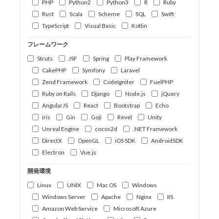
PHP
Python2
Python3
R
Ruby
Rust
Scala
Scheme
SQL
Swift
TypeScript
Visual Basic
Kotlin
フレームワーク
Struts
JSF
Spring
Play Framework
CakePHP
Symfony
Laravel
Zend Framework
CodeIgniter
FuelPHP
Ruby on Rails
Django
Node.js
jQuery
AngularJS
React
Bootstrap
Echo
iris
Gin
Goji
Revel
Unity
Unreal Engine
cocos2d
.NET Framework
DirectX
OpenGL
iOS SDK
AndroidSDK
Electron
Vue.js
開発環境
Linux
UNIX
Mac OS
Windows
Windows Server
Apache
Nginx
IIS
Amazon Web Service
Microsoft Azure