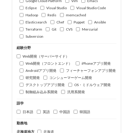
Google Cloud Platform
Vim
Emacs
Eclipse
Visual Studio
Visual Studio Code
Hadoop
Redis
memcached
Elasticsearch
Chef
Puppet
Ansible
Terraform
Git
CVS
Mercurial
Subversion
経験分野
Web開発（サーバーサイド）
Web開発（フロントエンド）
iPhoneアプリ開発
Androidアプリ開発
フィーチャーフォンアプリ開発
研究開発
コンシューマーゲーム開発
デスクトップアプリ開発
OS・ミドルウェア開発
制御組み込み系開発
汎用系開発
語学
日本語
英語
中国語
韓国語
勤務地
北海道地方
北海道